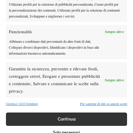
Utilizzare profili per la selezione di pubblicità personalizzata, Creare profili per
più nel 2026”
la personalizzazione dei contenuti, Utilizzare profili per la selezione di contenuti
personalizzati, Sviluppare e migliorare i servizi.
Atp
News
Masters 1000 Montreal 2026, Musetti: “Mi
manca ancora la costanza, fa male rivivere
Funzionalità
Sempre attivo
sempre le stesse sensazioni”
Abbinare e combinare dati provenienti da altre fonti di dati,
Atp
News
Collegare diversi dispositivi, Identificare i dispositivi in base alle
informazioni trasmesse automaticamente.
Effetto Montreal: forfait e sorprese
spazzano via la Top 10, Shelton prova a
resistere
Garantire la sicurezza, prevenire e rilevare frodi,
correggere errori, Erogare e presentare pubblicità
News
Sempre attivo
e contenuto, Salvare e comunicare le scelte sulla
Dalle porte dell’eliminazione alla gloria:
privacy.
Norrie scrive la sua favola a Montreal,
rimonta folle su de Minaur
Gestisci 1410 fornitori
Per saperne di più su questi scopi
SOCIAL
Continua
Solo necessari
Facebook