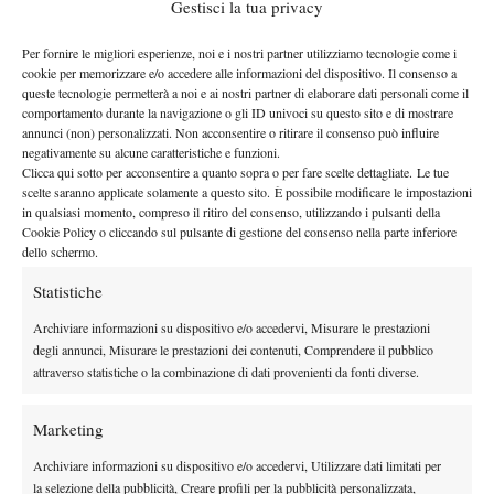
Gestisci la tua privacy
TERZO TURNO
: 730 euro (9 punti)
QUARTI DI FINALE
: 1.260 (20 punti)
Per fornire le migliori esperienze, noi e i nostri partner utilizziamo tecnologie come i
cookie per memorizzare e/o accedere alle informazioni del dispositivo. Il consenso a
SEMIFINALE
: 2.160 euro (40 punti)
queste tecnologie permetterà a noi e ai nostri partner di elaborare dati personali come il
FINALISTA
: 3.650 euro (48 punti)
comportamento durante la navigazione o gli ID univoci su questo sito e di mostrare
VINCITORE
: 6.190 euro (80 punti)
annunci (non) personalizzati. Non acconsentire o ritirare il consenso può influire
negativamente su alcune caratteristiche e funzioni.
Clicca qui sotto per acconsentire a quanto sopra o per fare scelte dettagliate. Le tue
scelte saranno applicate solamente a questo sito. È possibile modificare le impostazioni
in qualsiasi momento, compreso il ritiro del consenso, utilizzando i pulsanti della
Cookie Policy o cliccando sul pulsante di gestione del consenso nella parte inferiore
dello schermo.
Statistiche
Nessun commento
Devi essere
connesso
per inviare un commento.
Archiviare informazioni su dispositivo e/o accedervi, Misurare le prestazioni
degli annunci, Misurare le prestazioni dei contenuti, Comprendere il pubblico
attraverso statistiche o la combinazione di dati provenienti da fonti diverse.
DI TENDENZA
Marketing
News
Archiviare informazioni su dispositivo e/o accedervi, Utilizzare dati limitati per
Rusedski sul futuro di Alcaraz: “Non
la selezione della pubblicità, Creare profili per la pubblicità personalizzata,
giocherà lo US Open, forse non lo vedremo