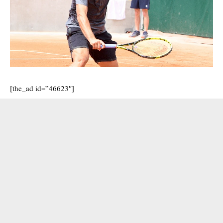
[the_ad id=”46623″]