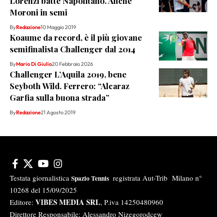
Lorenzi batte Napolitano. Anche
Moroni in semi
By
Redazione
10 Maggio 2019
Koaume da record, è il più giovane
semifinalista Challenger dal 2014
By
Mario Di Giulio
20 Febbraio 2026
Challenger L’Aquila 2019, bene
Seyboth Wild. Ferrero: “Alcaraz
Garfia sulla buona strada”
By
Redazione
21 Agosto 2019
Testata giornalistica
registrata Aut-Trib Milano n°
Spazio Tennis
10268 del 15/09/2025
VIBES MEDIA SRL
Editore:
, P.iva 14250480960
Direttore Responsabile: Alessandro Nizegorodcew