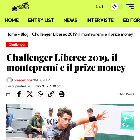
Aa
HOME
ENTRY LIST
NEWS
INTERVISTE
EDITOR
Home
»
Blog
»
Challenger Liberec 2019, il montepremi e il prize money
Challenger
Challenger Liberec 2019, il
montepremi e il prize money
By
Redazione
28/07/2019
Last updated: 28 Luglio 2019 2:08 pm
1 Min Read