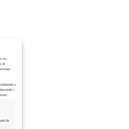
e e/o
r di
mostrare
 solamente a
ilizzando i
hermo.
enti da