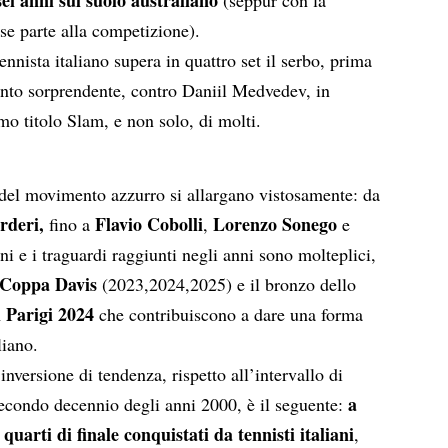
ei anni sul suolo australiano
(seppur con la
se parte alla competizione).
ennista italiano supera in quattro set il serbo, prima
ttanto sorprendente, contro Daniil Medvedev, in
imo titolo Slam, e non solo, di molti.
 del movimento azzurro si allargano vistosamente: da
rderi,
Flavio Cobolli
Lorenzo Sonego
fino a
,
e
ni e i traguardi raggiunti negli anni sono molteplici,
Coppa Davis
(2023,2024,2025) e il bronzo dello
 Parigi 2024
che contribuiscono a dare una forma
liano.
l’inversione di tendenza, rispetto all’intervallo di
a
secondo decennio degli anni 2000, è il seguente:
quarti di finale conquistati da tennisti italiani
,