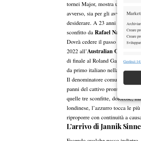
tornei Major, mostra una tenacia
avverso, sia per gli avversari ch
Market
desiderare. A 23 anni il suo pri
Archiviare
Creare pro
Rafael Nadal
sconfitto da
, futu
Creare pro
Dovrà cedere il passo allo spagn
Sviluppare
Australian Open
2022 all’
. L’an
Funzion
di finale al Roland Garros e al
Gestisci 141
da primo italiano nella storia.
Abbinare e
Identifica
Il denominatore comune di quest
panni del cattivo pronto a riporr
Garanti
quelle tre sconfitte, dolorose, m
Erogare
londinese, l’azzurro tocca le più
scelte 
riproporre con continuità a caus
L’arrivo di Jannik Sinn
Facendo qualche passo indietro, 