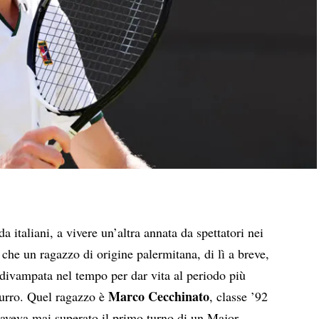
da italiani, a vivere un’altra annata da spettatori nei
che un ragazzo di origine palermitana, di lì a breve,
 divampata nel tempo per dar vita al periodo più
Marco Cecchinato
zzurro. Quel ragazzo è
, classe ’92
 aveva mai superato il primo turno di un Major.