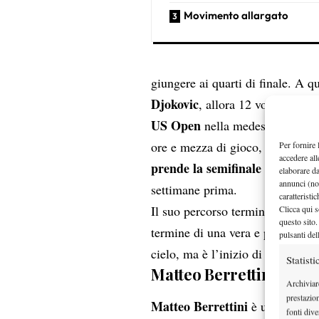
Movimento allargato
giungere ai quarti di finale. A 
Djokovic
, allora 12 volte campi
US Open
nella medesima stagione
ore e mezza di gioco, con una r
Per fornire 
accedere all
prende la semifinale del
Rolan
elaborare d
annunci (no
settimane prima.
caratteristi
Il suo percorso terminerà nel tu
Clicca qui s
questo sito.
termine di una vera e propria bat
pulsanti del
cielo, ma è l’inizio di una nuova
Statisti
Matteo Berrettini, il s
Archiviar
prestazio
Matteo Berrettini
è un romano c
fonti dive