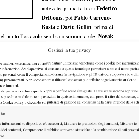
Federico
notevole: prima fa fuori
Delbonis
Pablo Carreno-
, poi
Busta
David Goffin
e
, prima di
Novak
quel punto l’ostacolo sembra insormontabile,
Wimbledon
one Slam e successivo trionfatore a
e
Gestisci la tua privacy
. Il risultato è incredibile: allo scoccare delle tre
si
isposta fulminante Cecchinato stende il serbo e
le migliori esperienze, noi e i nostri partner utilizziamo tecnologie come i cookie per memorizzar
e informazioni del dispositivo. Il consenso a queste tecnologie permetterà a noi e ai nostri partne
d Garros
, per un traguardo impensabile solo poche
ati personali come il comportamento durante la navigazione o gli ID univoci su questo sito e di 
n) personalizzati. Non acconsentire o ritirare il consenso può influire negativamente su alcune
che e funzioni.
Dominic Thiem
rno successivo, con l’eccellente
, al
otto per acconsentire a quanto sopra o per fare scelte dettagliate. Le tue scelte saranno applicate
 È possibile modificare le impostazioni in qualsiasi momento, compreso il ritiro del consenso, ut
taglia. Non sarà una vittoria o un trofeo alzato al
la Cookie Policy o cliccando sul pulsante di gestione del consenso nella parte inferiore dello sc
 era.
che
ogno londinese
e informazioni su dispositivo e/o accedervi, Misurare le prestazioni degli annunci, Misurare le
ni dei contenuti, Comprendere il pubblico attraverso statistiche o la combinazione di dati proveni
lasse ’96, che sin dalle sue prime apparizioni nei
rse.