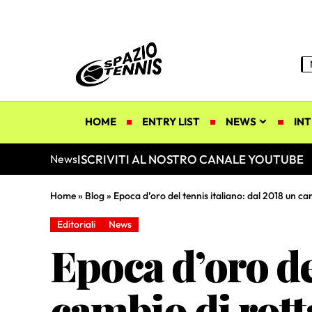
HOME
ENTRY LIST
NEWS
INT
ISCRIVITI AL NOSTRO CANALE YOUTUBE
News
Home
»
Blog
»
Epoca d’oro del tennis italiano: dal 2018 un c
Editoriali
News
Epoca d’oro de
cambio di rot