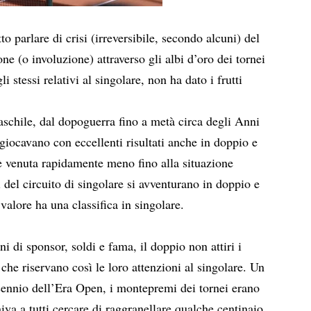
tto parlare di crisi (irreversibile, secondo alcuni) del
e (o involuzione) attraverso gli albi d’oro dei tornei
 stessi relativi al singolare, non ha dato i frutti
chile, dal dopoguerra fino a metà circa degli Anni
i giocavano con eccellenti risultati anche in doppio e
è venuta rapidamente meno fino alla situazione
i del circuito di singolare si avventurano in doppio e
valore ha una classifica in singolare.
ni di sponsor, soldi e fama, il doppio non attiri i
 che riservano così le loro attenzioni al singolare.
Un
ennio dell’Era Open, i montepremi dei tornei erano
iva a tutti cercare di raggranellare qualche centinaio