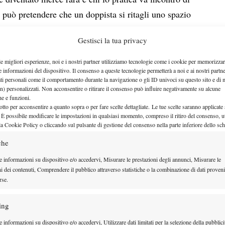
i può pretendere che un doppista si ritagli uno spazio
prova con una certa continuità (Llodra, Isner,
Gestisci la tua privacy
risultati rimangono modesti.
e in campo femminile.
le migliori esperienze, noi e i nostri partner utilizziamo tecnologie come i cookie per memorizzar
e informazioni del dispositivo. Il consenso a queste tecnologie permetterà a noi e ai nostri partne
o ben poco anche se una certa tendenza alla
ati personali come il comportamento durante la navigazione o gli ID univoci su questo sito e di 
 a Martina Navratilova, tutte le più grandi giocatrici
n) personalizzati. Non acconsentire o ritirare il consenso può influire negativamente su alcune
che e funzioni.
 in doppio: da Maureen Connolly a Margaret Smith
otto per acconsentire a quanto sopra o per fare scelte dettagliate. Le tue scelte saranno applicate
 È possibile modificare le impostazioni in qualsiasi momento, compreso il ritiro del consenso, ut
vonne Goolagong, Da Virginia Wade a Rosie Casals,
la Cookie Policy o cliccando sul pulsante di gestione del consenso nella parte inferiore dello sc
tilova e ancora Steffi Graf, Arantxa Sanchez, Martina
che
Williams, che sono tuttora le numero uno mondiali.
e informazioni su dispositivo e/o accedervi, Misurare le prestazioni degli annunci, Misurare le
e eccezioni. Tracy Austin, Monica Seles, Jennifer
ni dei contenuti, Comprendere il pubblico attraverso statistiche o la combinazione di dati proveni
no quasi mai giocato il doppio, così come alcune tra
rse.
minato la scena senza eccellere in singolare (Shriver
ing
ernandez-Zvereva).
 informazioni su dispositivo e/o accedervi, Utilizzare dati limitati per la selezione della pubblici
che praticano solo il doppio (Cara Black, Liezel