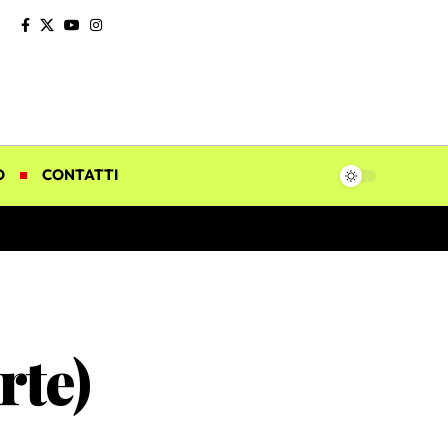
O
CONTATTI
rte)