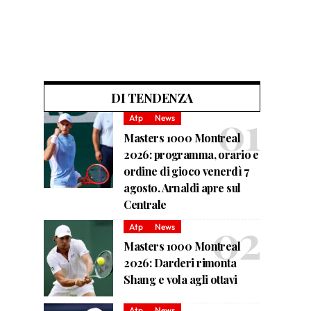
DI TENDENZA
Atp
News
Masters 1000 Montreal
2026: programma, orario e
ordine di gioco venerdì 7
agosto. Arnaldi apre sul
Centrale
Atp
News
Masters 1000 Montreal
2026: Darderi rimonta
Shang e vola agli ottavi
Atp
News