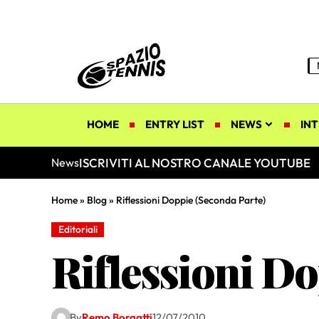
HOME
ENTRY LIST
NEWS
INT
ISCRIVITI AL NOSTRO CANALE YOUTUBE
News
Home
»
Blog
»
Riflessioni Doppie (Seconda Parte)
Editoriali
Riflessioni D
By
Remo Borgatti
12/07/2010