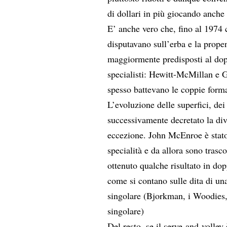
di dollari in più giocando anche 
E’ anche vero che, fino al 1974 
disputavano sull’erba e la propen
maggiormente predisposti al dop
specialisti: Hewitt-McMillan e G
spesso battevano le coppie format
L’evoluzione delle superfici, dei
successivamente decretato la divi
eccezione. John McEnroe è stato
specialità e da allora sono trasc
ottenuto qualche risultato in do
come si contano sulle dita di un
singolare (Bjorkman, i Woodies, 
singolare)
Del resto, se il serve-and-volley