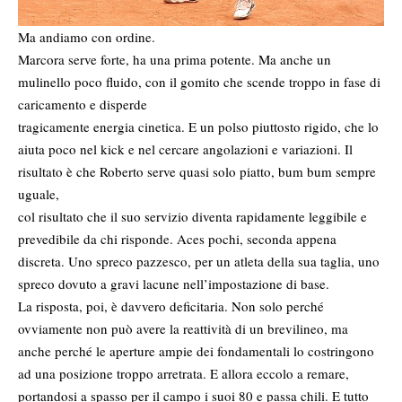
Ma andiamo con ordine.
Marcora serve forte, ha una prima potente. Ma anche un
mulinello poco fluido, con il gomito che scende troppo in fase di
caricamento e disperde
tragicamente energia cinetica. E un polso piuttosto rigido, che lo
aiuta poco nel kick e nel cercare angolazioni e variazioni. Il
risultato è che Roberto serve quasi solo piatto, bum bum sempre
uguale,
col risultato che il suo servizio diventa rapidamente leggibile e
prevedibile da chi risponde. Aces pochi, seconda appena
discreta. Uno spreco pazzesco, per un atleta della sua taglia, uno
spreco dovuto a gravi lacune nell’impostazione di base.
La risposta, poi, è davvero deficitaria. Non solo perché
ovviamente non può avere la reattività di un brevilineo, ma
anche perché le aperture ampie dei fondamentali lo costringono
ad una posizione troppo arretrata. E allora eccolo a remare,
portandosi a spasso per il campo i suoi 80 e passa chili. E tutto