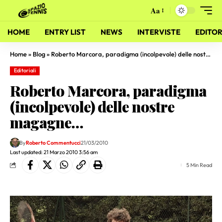
Aa
HOME
ENTRY LIST
NEWS
INTERVISTE
EDITOR
Home
»
Blog
»
Roberto Marcora, paradigma (incolpevole) delle nostre magagne…
Editoriali
Roberto Marcora, paradigma
(incolpevole) delle nostre
magagne…
By
Roberto Commentucci
21/03/2010
Last updated: 21 Marzo 2010 3:56 am
5 Min Read