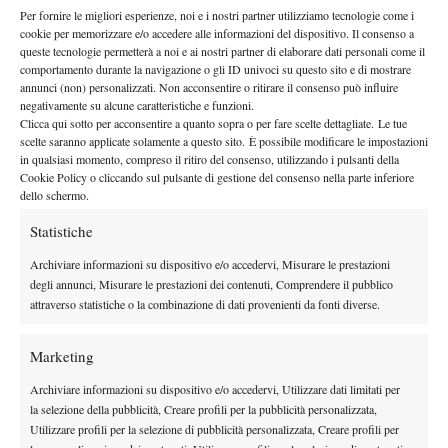
Per fornire le migliori esperienze, noi e i nostri partner utilizziamo tecnologie come i
cookie per memorizzare e/o accedere alle informazioni del dispositivo. Il consenso a
queste tecnologie permetterà a noi e ai nostri partner di elaborare dati personali come il
comportamento durante la navigazione o gli ID univoci su questo sito e di mostrare
annunci (non) personalizzati. Non acconsentire o ritirare il consenso può influire
negativamente su alcune caratteristiche e funzioni.
Clicca qui sotto per acconsentire a quanto sopra o per fare scelte dettagliate. Le tue
scelte saranno applicate solamente a questo sito. È possibile modificare le impostazioni
Intervista. domanda: hai giocato spesso sul veloce negli anni
in qualsiasi momento, compreso il ritiro del consenso, utilizzando i pulsanti della
Cookie Policy o cliccando sul pulsante di gestione del consenso nella parte inferiore
della tua formazione? Boh, quasi mai, prima mi allenavo al
dello schermo.
Circolo tal dei Tali e campi in veloce non ce n’erano. Ora mi
Statistiche
alleno al Circolo Tizio e per allenarci sul veloce dobbiamo
andare da un’altra parte… Ma qual’è la tua superficie preferita?
Archiviare informazioni su dispositivo e/o accedervi, Misurare le prestazioni
Mah,non lo so, mi alleno sempre sulla terra, ma quando gioco
degli annunci, Misurare le prestazioni dei contenuti, Comprendere il pubblico
attraverso statistiche o la combinazione di dati provenienti da fonti diverse.
sul veloce non mi troverei male…Sono un ibrido,ecco…Certo,
ora che giro per i Futures sul veloce vedo che rispondono tutti
Marketing
alla grande, impattano davanti, vicino al campo… Io invece mi
metto dietro e poi il punto non lo vinco mai…”
Archiviare informazioni su dispositivo e/o accedervi, Utilizzare dati limitati per
Intendiamoci, Marcora non è un campione, è un pò rigido e il
la selezione della pubblicità, Creare profili per la pubblicità personalizzata,
Utilizzare profili per la selezione di pubblicità personalizzata, Creare profili per
braccio non è velocissimo. .Ma sicuramente è un ottimo atleta,