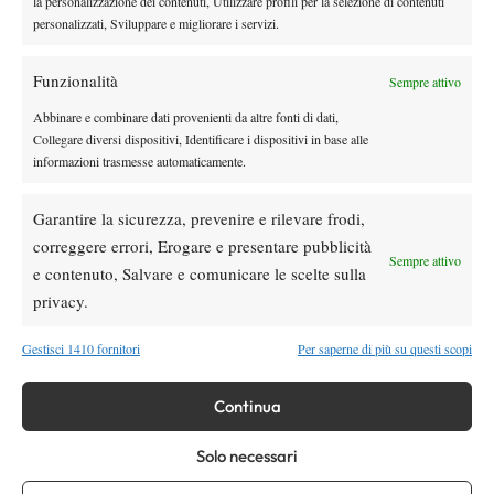
la personalizzazione dei contenuti, Utilizzare profili per la selezione di contenuti
uno da cui in un altro paese, tennisticamente meno sciagurato del
personalizzati, Sviluppare e migliorare i servizi.
nostro, avrebbero quasi sicuramente tratto un onesto top 100,
con buona propensione ai campi rapidi.
Funzionalità
Sempre attivo
Noi, invece, salvo miracoli dei tecnici Uros Vico e Borroni, ne
Abbinare e combinare dati provenienti da altre fonti di dati,
abbiamo fatto un terraiolo da Open.
Collegare diversi dispositivi, Identificare i dispositivi in base alle
Avanti così…
informazioni trasmesse automaticamente.
Garantire la sicurezza, prevenire e rilevare frodi,
correggere errori, Erogare e presentare pubblicità
Sempre attivo
e contenuto, Salvare e comunicare le scelte sulla
privacy.
Gestisci 1410 fornitori
Per saperne di più su questi scopi
Continua
Solo necessari