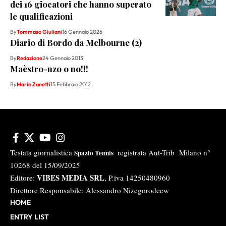
dei 16 giocatori che hanno superato
le qualificazioni
By
Tommaso Giuliani
16 Gennaio 2026
Diario di Bordo da Melbourne (2)
By
Redazione
24 Gennaio 2013
Maèstro-nzo o no!!!
By
Mario Zanetti
15 Febbraio 2012
Testata giornalistica
registrata Aut-Trib Milano n°
Spazio Tennis
10268 del 15/09/2025
VIBES MEDIA SRL
Editore:
, P.iva 14250480960
Direttore Responsabile: Alessandro Nizegorodcew
HOME
ENTRY LIST