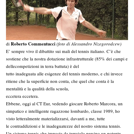
Roberto Commentucci
di
(foto di Alessandro Nizegorodcew)
E’ sempre vivo il dibattito sui mali del tennis italiano. C’è che
sostiene che la nostra dotazione infrastrutturale (85% dei campi e
dellecompetizioni in terra battuta) è del
tutto inadeguata alle esigenze del tennis moderno, e chi invece
ritiene che la superficie non conta, che quel che conta è la
mentalità e la qualità della scuola,
eccetera eccetera.
Ebbene, oggi al CT Eur, vedendo giocare Roberto Marcora, un
simpatico e intelligente ragazzone lombardo, classe 1989, ho
visto letteralmente materializzarsi, davanti a me, tutte
le contraddizioni e le inadeguatezze del nostro sistema tennis.
Un sistema tennis che imposta da terraiolo persino un potente