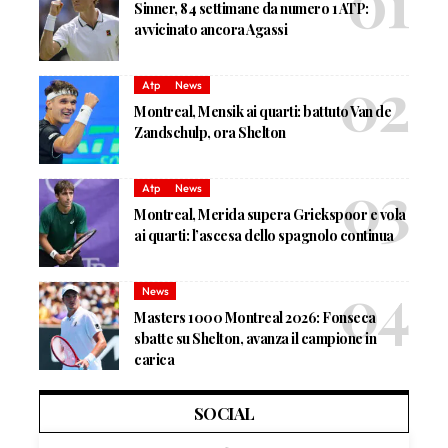
Sinner, 84 settimane da numero 1 ATP:
avvicinato ancora Agassi
Atp
News
Montreal, Mensik ai quarti: battuto Van de
Zandschulp, ora Shelton
Atp
News
Montreal, Merida supera Griekspoor e vola
ai quarti: l’ascesa dello spagnolo continua
News
Masters 1000 Montreal 2026: Fonseca
sbatte su Shelton, avanza il campione in
carica
SOCIAL