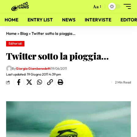
Aa
HOME
ENTRY LIST
NEWS
INTERVISTE
EDITOR
Home
»
Blog
»
Twitter sotto la pioggia…
Editoriali
Twitter sotto la pioggia…
By
Giorgia Giambenedetti
19/06/2011
Last updated: 19 Giugno 2011 4:39 pm
2 Min Read