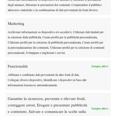
degli annunci, Misurare le prestazioni dei contenuti, Comprendere il pubblico
attraverso statistiche o la combinazione di dati provenienti da fonti diverse.
TAGGED:
Twitter
Wimbledon 2011
Marketing
Archiviare informazioni su dispositivo e/o accedervi, Utilizzare dati limitati per
la selezione della pubblicità, Creare profili per la pubblicità personalizzata,
Utilizzare profili per la selezione di pubblicità personalizzata, Creare profili per
la personalizzazione dei contenuti, Utilizzare profili per la selezione di contenuti
personalizzati, Sviluppare e migliorare i servizi.
Nessun commento
Devi essere
connesso
per inviare un commento.
Funzionalità
Sempre attivo
Abbinare e combinare dati provenienti da altre fonti di dati,
Collegare diversi dispositivi, Identificare i dispositivi in base alle
DI TENDENZA
informazioni trasmesse automaticamente.
Atp
News
Effetto Montreal: forfait e sorprese
Garantire la sicurezza, prevenire e rilevare frodi,
spazzano via la Top 10, Shelton prova a
correggere errori, Erogare e presentare pubblicità
resistere
Sempre attivo
e contenuto, Salvare e comunicare le scelte sulla
News