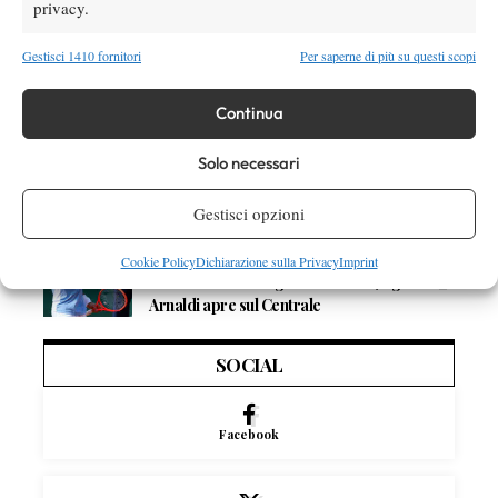
privacy.
Dalle porte dell’eliminazione alla gloria:
Norrie scrive la sua favola a Montreal,
Gestisci 1410 fornitori
Per saperne di più su questi scopi
rimonta folle su de Minaur
Continua
News
Wta
Paolini salta il WTA 1000 di Cincinnati, non
Solo necessari
difenderà la finale del 2025
Gestisci opzioni
Atp
News
Masters 1000 Montreal 2026: programma,
Cookie Policy
Dichiarazione sulla Privacy
Imprint
orario e ordine di gioco venerdì 7 agosto.
Arnaldi apre sul Centrale
SOCIAL
Facebook