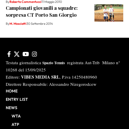
By
Roberto Commentucci
11 Maggio 2010
Campionati giovanili a squadre:
sorpresa CT Porto San Giorgio
By
M. Mosciatti
30 Settembre 2014
Testata giornalistica
registrata Aut-Trib Milano n°
Spazio Tennis
10268 del 15/09/2025
VIBES MEDIA SRL
Editore:
, P.iva 14250480960
Direttore Responsabile: Alessandro Nizegorodcew
HOME
ENTRY LIST
NEWS
WTA
ATP