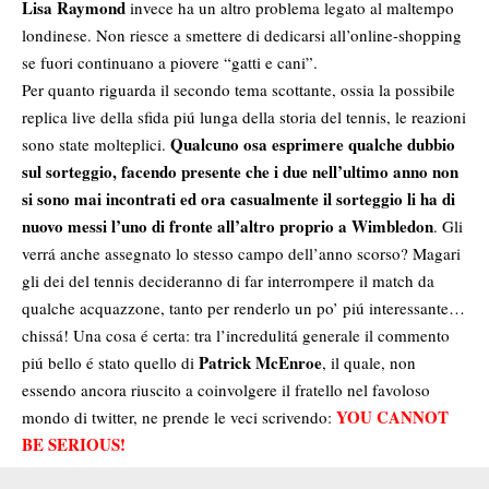
Lisa Raymond
invece ha un altro problema legato al maltempo
londinese. Non riesce a smettere di dedicarsi all’online-shopping
se fuori continuano a piovere “gatti e cani”.
Per quanto riguarda il secondo tema scottante, ossia la possibile
replica live della sfida piú lunga della storia del tennis, le reazioni
Qualcuno osa esprimere qualche dubbio
sono state molteplici.
sul sorteggio, facendo presente che i due nell’ultimo anno non
si sono mai incontrati ed ora casualmente il sorteggio li ha di
nuovo messi l’uno di fronte all’altro proprio a Wimbledon
. Gli
verrá anche assegnato lo stesso campo dell’anno scorso? Magari
gli dei del tennis decideranno di far interrompere il match da
qualche acquazzone, tanto per renderlo un po’ piú interessante…
chissá! Una cosa é certa: tra l’incredulitá generale il commento
Patrick McEnroe
piú bello é stato quello di
, il quale, non
essendo ancora riuscito a coinvolgere il fratello nel favoloso
YOU CANNOT
mondo di twitter, ne prende le veci scrivendo:
BE SERIOUS!