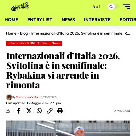
Aa
HOME
ENTRY LIST
NEWS
INTERVISTE
EDITOR
Home
»
Blog
»
Internazionali d’Italia 2026, Svitolina è in semifinale: Rybakina si arrende in rimonta
Internazionali BNL d'Italia
News
Internazionali d’Italia 2026,
Svitolina è in semifinale:
Rybakina si arrende in
rimonta
By
Tommaso Vitali
13/05/2026
Last updated: 13 Maggio 2026 9:31 pm
2 Min Read