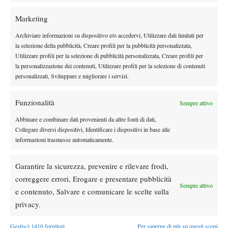
Marketing
Archiviare informazioni su dispositivo e/o accedervi, Utilizzare dati limitati per
DI TENDENZA
la selezione della pubblicità, Creare profili per la pubblicità personalizzata,
Utilizzare profili per la selezione di pubblicità personalizzata, Creare profili per
News
la personalizzazione dei contenuti, Utilizzare profili per la selezione di contenuti
Rusedski sul futuro di Alcaraz: “Non
personalizzati, Sviluppare e migliorare i servizi.
giocherà lo US Open, forse non lo vedremo
più nel 2026”
Funzionalità
Sempre attivo
Atp
News
Abbinare e combinare dati provenienti da altre fonti di dati,
Masters 1000 Montreal 2026, Musetti: “Mi
Collegare diversi dispositivi, Identificare i dispositivi in base alle
manca ancora la costanza, fa male rivivere
informazioni trasmesse automaticamente.
sempre le stesse sensazioni”
Garantire la sicurezza, prevenire e rilevare frodi,
Atp
News
Effetto Montreal: forfait e sorprese
correggere errori, Erogare e presentare pubblicità
Sempre attivo
spazzano via la Top 10, Shelton prova a
e contenuto, Salvare e comunicare le scelte sulla
resistere
privacy.
News
Gestisci 1410 fornitori
Per saperne di più su questi scopi