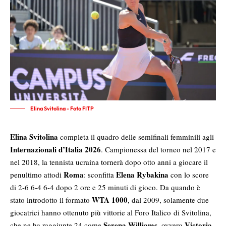
Elina Svitolina - Foto FITP
Elina Svitolina
completa il quadro delle semifinali femminili agli
Internazionali d’Italia 2026
. Campionessa del torneo nel 2017 e
nel 2018, la tennista ucraina tornerà dopo otto anni a giocare il
Roma
Elena Rybakina
penultimo attodi
: sconfitta
con lo score
di 2-6 6-4 6-4 dopo 2 ore e 25 minuti di gioco. Da quando è
WTA 1000
stato introdotto il formato
, dal 2009, solamente due
giocatrici hanno ottenuto più vittorie al Foro Italico di Svitolina,
Serena Williams
Victoria
che ne ha raggiunte 24 come
, ovvero