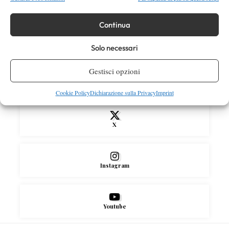
Dalle porte dell’eliminazione alla gloria:
Norrie scrive la sua favola a Montreal,
rimonta folle su de Minaur
Continua
Solo necessari
SOCIAL
Gestisci opzioni
Facebook
Cookie Policy
Dichiarazione sulla Privacy
Imprint
X
Instagram
Youtube