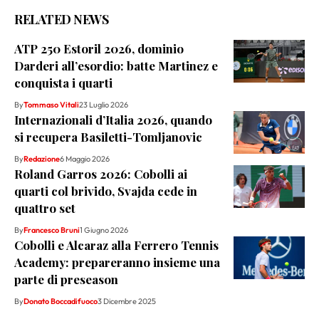
RELATED NEWS
ATP 250 Estoril 2026, dominio
Darderi all’esordio: batte Martinez e
conquista i quarti
By
Tommaso Vitali
23 Luglio 2026
Internazionali d’Italia 2026, quando
si recupera Basiletti-Tomljanovic
By
Redazione
6 Maggio 2026
Roland Garros 2026: Cobolli ai
quarti col brivido, Svajda cede in
quattro set
By
Francesco Bruni
1 Giugno 2026
Cobolli e Alcaraz alla Ferrero Tennis
Academy: prepareranno insieme una
parte di preseason
By
Donato Boccadifuoco
3 Dicembre 2025