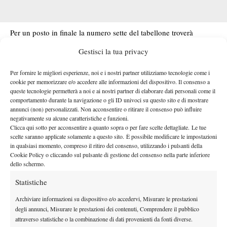
Per un posto in finale la numero sette del tabellone troverà
Swiatek
dall’altra parte della rete la stessa
, che ha invece avuto
Gestisci la tua privacy
Jessica Pegula
la meglio su
.
Il primo set è di dominio Rybakina che parte meglio nel match e
Per fornire le migliori esperienze, noi e i nostri partner utilizziamo tecnologie come i
cookie per memorizzare e/o accedere alle informazioni del dispositivo. Il consenso a
lascia le briciole al servizio alla sua avversaria. Discorso opposto
queste tecnologie permetterà a noi e ai nostri partner di elaborare dati personali come il
invece per Svitolina, che concede palla break in ogni suo turno
comportamento durante la navigazione o gli ID univoci su questo sito e di mostrare
di battuta cedendo gli stessi in due occasioni. L’ucraina sale di
annunci (non) personalizzati. Non acconsentire o ritirare il consenso può influire
negativamente su alcune caratteristiche e funzioni.
livello nel secondo parziale e riesce a portarsi avanti di un break
Clicca qui sotto per acconsentire a quanto sopra o per fare scelte dettagliate. Le tue
sul 3-2. Annullando poi un totale di cinque palle break manda la
scelte saranno applicate solamente a questo sito. È possibile modificare le impostazioni
partita al terzo. Nel set decisivo Svitolina scappa via sul 3-0, ma
in qualsiasi momento, compreso il ritiro del consenso, utilizzando i pulsanti della
Cookie Policy o cliccando sul pulsante di gestione del consenso nella parte inferiore
Rybakina si rifà sotto fino al 4-3. La numero 10 del mondo vince
dello schermo.
però un game importantissimo al servizio, l’ottavo, per allungare
Statistiche
sul 5-3 e poi ancora con la battuta è solida al momento di
chiudere.
Archiviare informazioni su dispositivo e/o accedervi, Misurare le prestazioni
degli annunci, Misurare le prestazioni dei contenuti, Comprendere il pubblico
attraverso statistiche o la combinazione di dati provenienti da fonti diverse.