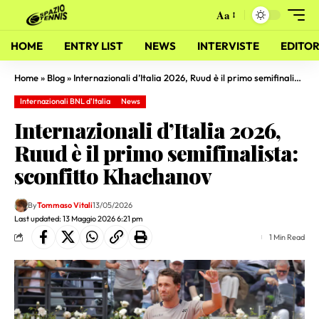
Aa
HOME
ENTRY LIST
NEWS
INTERVISTE
EDITOR
Home
»
Blog
»
Internazionali d’Italia 2026, Ruud è il primo semifinalista: sconfitto Khachanov
Internazionali BNL d'Italia
News
Internazionali d’Italia 2026,
Ruud è il primo semifinalista:
sconfitto Khachanov
By
Tommaso Vitali
13/05/2026
Last updated: 13 Maggio 2026 6:21 pm
1 Min Read