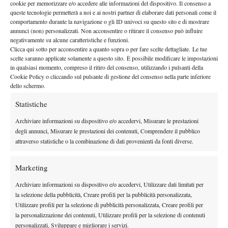
cookie per memorizzare e/o accedere alle informazioni del dispositivo. Il consenso a
queste tecnologie permetterà a noi e ai nostri partner di elaborare dati personali come il
comportamento durante la navigazione o gli ID univoci su questo sito e di mostrare
annunci (non) personalizzati. Non acconsentire o ritirare il consenso può influire
negativamente su alcune caratteristiche e funzioni.
Clicca qui sotto per acconsentire a quanto sopra o per fare scelte dettagliate. Le tue
scelte saranno applicate solamente a questo sito. È possibile modificare le impostazioni
in qualsiasi momento, compreso il ritiro del consenso, utilizzando i pulsanti della
Cookie Policy o cliccando sul pulsante di gestione del consenso nella parte inferiore
dello schermo.
Statistiche
DI TENDENZA
News
Archiviare informazioni su dispositivo e/o accedervi, Misurare le prestazioni
degli annunci, Misurare le prestazioni dei contenuti, Comprendere il pubblico
Australian Open 2027, torna il One Point
attraverso statistiche o la combinazione di dati provenienti da fonti diverse.
Slam: un milione di dollari per il vincitore
Marketing
Atp
News
Archiviare informazioni su dispositivo e/o accedervi, Utilizzare dati limitati per
Monfils tra i migliori per vittorie in Canada:
la selezione della pubblicità, Creare profili per la pubblicità personalizzata,
Nadal al comando della classifica
Utilizzare profili per la selezione di pubblicità personalizzata, Creare profili per
la personalizzazione dei contenuti, Utilizzare profili per la selezione di contenuti
Atp
News
personalizzati, Sviluppare e migliorare i servizi.