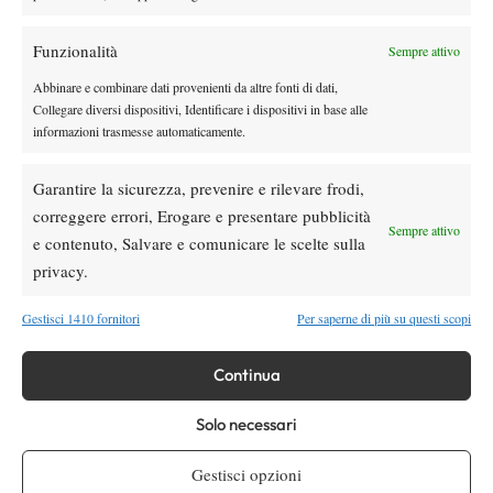
Masters 1000 Montreal 2026, Cobolli: “Da
tre settimane ho una tosse che mi impedisce
Funzionalità
Sempre attivo
di respirare come vorrei, devo curarmi al
Abbinare e combinare dati provenienti da altre fonti di dati,
più presto”
Collegare diversi dispositivi, Identificare i dispositivi in base alle
Atp
News
informazioni trasmesse automaticamente.
Ritiro per Alcaraz da Cincinnati, cosa
cambia in classifica ATP
Garantire la sicurezza, prevenire e rilevare frodi,
correggere errori, Erogare e presentare pubblicità
Sempre attivo
e contenuto, Salvare e comunicare le scelte sulla
SOCIAL
privacy.
Gestisci 1410 fornitori
Per saperne di più su questi scopi
Facebook
Continua
X
Solo necessari
Gestisci opzioni