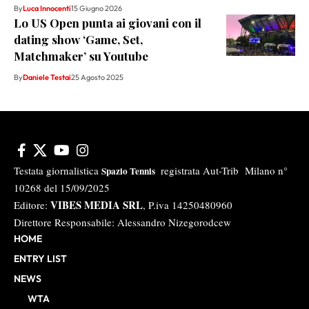
By
Luca Innocenti
15 Giugno 2026
Lo US Open punta ai giovani con il
dating show ‘Game, Set,
Matchmaker’ su Youtube
By
Daniele Testai
25 Agosto 2025
Testata giornalistica
registrata Aut-Trib Milano n°
Spazio Tennis
10268 del 15/09/2025
VIBES MEDIA SRL
Editore:
, P.iva 14250480960
Direttore Responsabile: Alessandro Nizegorodcew
HOME
ENTRY LIST
NEWS
WTA