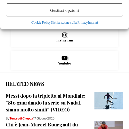
Gestisci opzioni
X
Cookie Policy
Dichiarazione sulla Privacy
Imprint
Instagram
Youtube
RELATED NEWS
Messi dopo la tripletta al Mondiale:
“Sto guardando la serie su Nadal,
siamo molto simili” (VIDEO)
By
Tancredi Crepax
17 Giugno 2026
Chi è Jean-Marcel Bourgault du