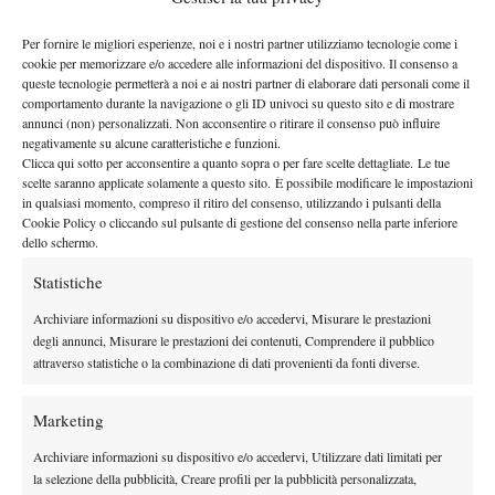
IL PROGRAMMA DI GIOVEDI 14 MAGGIO
Per fornire le migliori esperienze, noi e i nostri partner utilizziamo tecnologie come i
Campo Centrale
cookie per memorizzare e/o accedere alle informazioni del dispositivo. Il consenso a
queste tecnologie permetterà a noi e ai nostri partner di elaborare dati personali come il
(1) Sinner
ore 13.00 –
vs (12) Rublev
comportamento durante la navigazione o gli ID univoci su questo sito e di mostrare
non prima delle 15.00 – (26) Cirstea vs (3) Gauff
annunci (non) personalizzati. Non acconsentire o ritirare il consenso può influire
non prima delle 19.00 – (LL) Landaluce vs (7) Medvedev
negativamente su alcune caratteristiche e funzioni.
Clicca qui sotto per acconsentire a quanto sopra o per fare scelte dettagliate. Le tue
non prima delle 20.30 – (4) Swiatek vs Svitolina/Rybakina
scelte saranno applicate solamente a questo sito. È possibile modificare le impostazioni
in qualsiasi momento, compreso il ritiro del consenso, utilizzando i pulsanti della
Cookie Policy o cliccando sul pulsante di gestione del consenso nella parte inferiore
dello schermo.
Statistiche
Archiviare informazioni su dispositivo e/o accedervi, Misurare le prestazioni
degli annunci, Misurare le prestazioni dei contenuti, Comprendere il pubblico
attraverso statistiche o la combinazione di dati provenienti da fonti diverse.
DI TENDENZA
Marketing
Atp
News
Masters 1000 Montreal 2026:
Archiviare informazioni su dispositivo e/o accedervi, Utilizzare dati limitati per
Bolelli/Vavassori fuori al primo turno
la selezione della pubblicità, Creare profili per la pubblicità personalizzata,