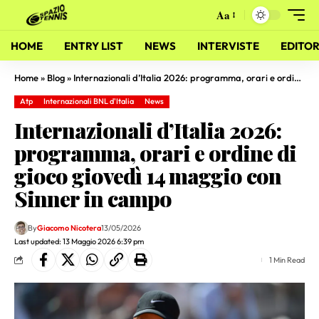
Aa
HOME
ENTRY LIST
NEWS
INTERVISTE
EDITOR
Home
»
Blog
»
Internazionali d’Italia 2026: programma, orari e ordine di gioco giovedì 14 maggio con Sinner in campo
Atp
Internazionali BNL d'Italia
News
Internazionali d’Italia 2026:
programma, orari e ordine di
gioco giovedì 14 maggio con
Sinner in campo
By
Giacomo Nicotera
13/05/2026
Last updated: 13 Maggio 2026 6:39 pm
1 Min Read