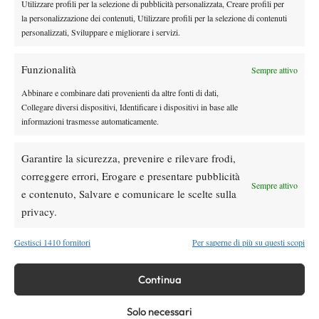
Utilizzare profili per la selezione di pubblicità personalizzata, Creare profili per
la personalizzazione dei contenuti, Utilizzare profili per la selezione di contenuti
News
personalizzati, Sviluppare e migliorare i servizi.
Masters 1000 Cincinnati 2026: forfait di
Quinn, Sonego entra nel tabellone
Funzionalità
Sempre attivo
Abbinare e combinare dati provenienti da altre fonti di dati,
Tennis in TV
Collegare diversi dispositivi, Identificare i dispositivi in base alle
Masters 1000 Cincinnati 2026: a che ora e
informazioni trasmesse automaticamente.
dove vedere il sorteggio del tabellone
Garantire la sicurezza, prevenire e rilevare frodi,
News
correggere errori, Erogare e presentare pubblicità
Sempre attivo
Rusedski sul futuro di Alcaraz: “Non
e contenuto, Salvare e comunicare le scelte sulla
giocherà lo US Open, forse non lo vedremo
privacy.
più nel 2026”
Gestisci 1410 fornitori
Per saperne di più su questi scopi
SOCIAL
Continua
Facebook
Solo necessari