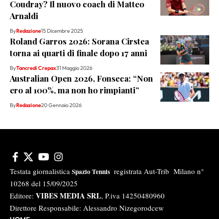
Coudray? Il nuovo coach di Matteo
Arnaldi
By
Redazione
15 Dicembre 2025
Roland Garros 2026: Sorana Cirstea
torna ai quarti di finale dopo 17 anni
By
Tancredi Crepax
31 Maggio 2026
Australian Open 2026, Fonseca: “Non
ero al 100%, ma non ho rimpianti”
By
Redazione
20 Gennaio 2026
Testata giornalistica
registrata Aut-Trib Milano n°
Spazio Tennis
10268 del 15/09/2025
VIBES MEDIA SRL
Editore:
, P.iva 14250480960
Direttore Responsabile: Alessandro Nizegorodcew