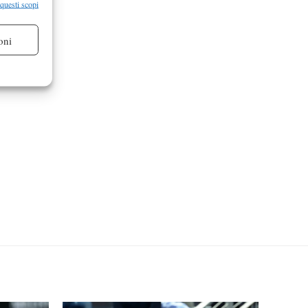
 questi scopi
oni
re attivo