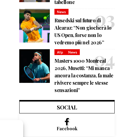
tabellone
News
Rusedski sul futuro di
Alcaraz: “Non giocherà lo
US Open, forse non lo
vedremo più nel 2026”
Atp
News
Masters 1000 Montreal
2026, Musetti: “Mi manca
ancora la costanza, fa male
rivivere sempre le stesse
sensazioni”
SOCIAL
Facebook