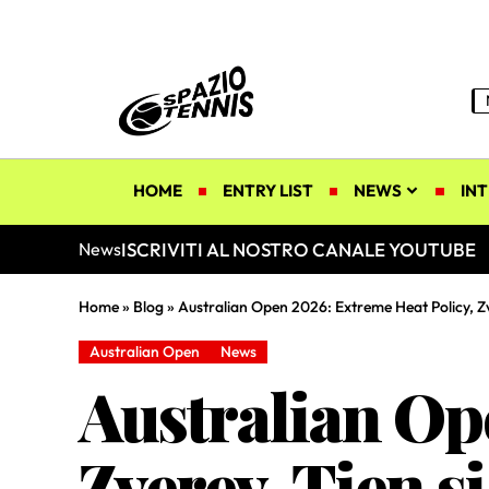
HOME
ENTRY LIST
NEWS
INT
ISCRIVITI AL NOSTRO CANALE YOUTUBE
News
Home
»
Blog
»
Australian Open 2026: Extreme Heat Policy, Zve
Australian Open
News
Australian Op
Zverev-Tien si 