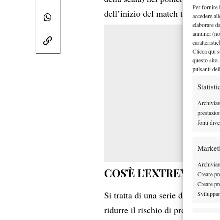
Per fornire 
Alexan
dell’inizio del match tra
accedere all
elaborare d
annunci (no
caratteristi
Clicca qui s
questo sito.
pulsanti del
Statisti
Archiviar
prestazio
fonti dive
Market
Archiviare
COS’È L’EXTREME HEA
Creare pro
Creare pro
Si tratta di una serie di protocol
Sviluppare
ridurre il rischio di problemi di
Funzion