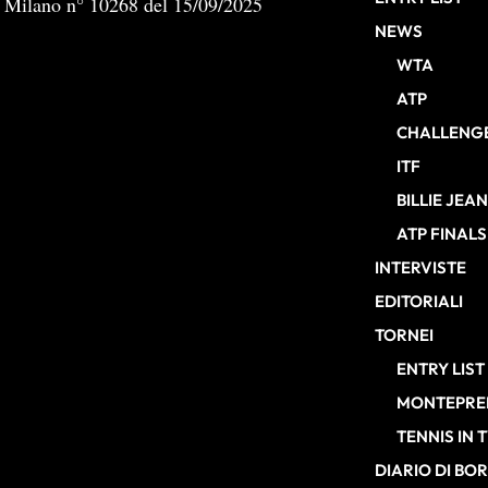
b Milano n° 10268 del 15/09/2025
NEWS
WTA
ATP
CHALLENG
ITF
BILLIE JEA
ATP FINALS
INTERVISTE
EDITORIALI
TORNEI
ENTRY LIST
MONTEPREM
TENNIS IN 
DIARIO DI BO