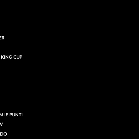
ER
N KING CUP
I E PUNTI
TV
RDO