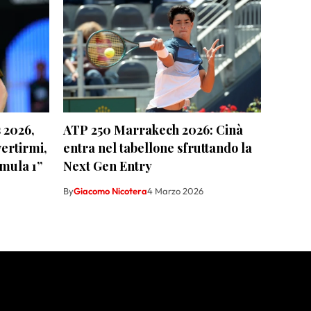
 2026,
ATP 250 Marrakech 2026: Cinà
vertirmi,
entra nel tabellone sfruttando la
rmula 1”
Next Gen Entry
By
Giacomo Nicotera
4 Marzo 2026