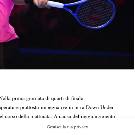
lla prima giornata di quarti di finale
mperature piuttosto impegnative in terra Down Under
 nel corso della mattinata. A causa del raggiungimento
 Scale, con previsto un picco di 5.0 (valore massimo
Gestisci la tua privacy
Rod Laver Arena
etto della
è stato chiuso prima