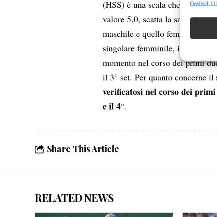
1
(HSS) è una scala che varia da
Gestisci 141
Abbinare e
valore 5.0, scatta la sospension
Identifica
maschile e quello femminile il va
singolare femminile, in caso di v
Garanti
momento nel corso dei primi due 
Erogare
scelte 
il 3° set. Per quanto concerne il
verificatosi nel corso dei primi
e il 4
°.
Share This Article
RELATED NEWS