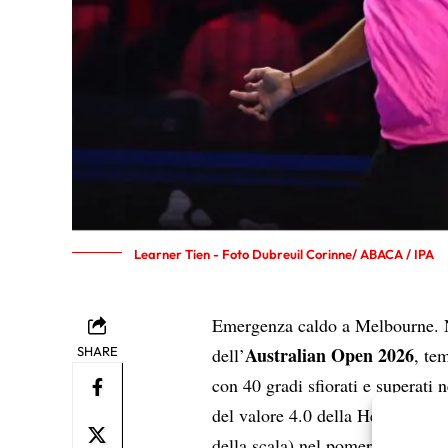
Learner Tien - Foto Dubreuil Corinne/ ABACA / IPA
Emergenza caldo a Melbourne. Ne
Australian Open 2026
SHARE
dell’
, te
con 40 gradi sfiorati e superati
del valore 4.0 della Heat Stress
della scala) nel pomeriggio, il t