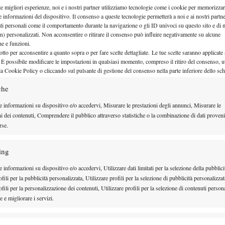
le migliori esperienze, noi e i nostri partner utilizziamo tecnologie come i cookie per memorizzar
der Zverev
Learner Tien
e
.
e informazioni del dispositivo. Il consenso a queste tecnologie permetterà a noi e ai nostri partne
ati personali come il comportamento durante la navigazione o gli ID univoci su questo sito e di 
n) personalizzati. Non acconsentire o ritirare il consenso può influire negativamente su alcune
che e funzioni.
otto per acconsentire a quanto sopra o per fare scelte dettagliate. Le tue scelte saranno applicate
 È possibile modificare le impostazioni in qualsiasi momento, compreso il ritiro del consenso, ut
la Cookie Policy o cliccando sul pulsante di gestione del consenso nella parte inferiore dello sc
che
e informazioni su dispositivo e/o accedervi, Misurare le prestazioni degli annunci, Misurare le
ni dei contenuti, Comprendere il pubblico attraverso statistiche o la combinazione di dati proveni
rse.
ing
 informazioni su dispositivo e/o accedervi, Utilizzare dati limitati per la selezione della pubblici
T POLICY
fili per la pubblicità personalizzata, Utilizzare profili per la selezione di pubblicità personalizzat
fili per la personalizzazione dei contenuti, Utilizzare profili per la selezione di contenuti persona
li progettati per garantire condizioni di gioco eque e
 e migliorare i servizi.
Heat Stress Scale
 salute legati al calore estremo. La
alità
Semp