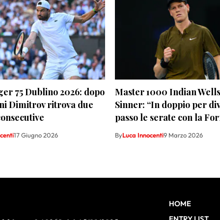
er 75 Dublino 2026: dopo
Master 1000 Indian Wells
ni Dimitrov ritrova due
Sinner: “In doppio per di
 consecutive
passo le serate con la Fo
centi
17 Giugno 2026
By
Luca Innocenti
9 Marzo 2026
HOME
ENTRY LIST