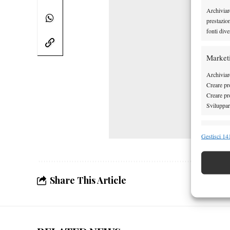
Archiviar
prestazio
fonti dive
Market
Archiviare
Creare pro
Creare pro
Sviluppare
Funzion
Gestisci 141
Abbinare e
Identifica
Share This Article
Garanti
Erogare
scelte 