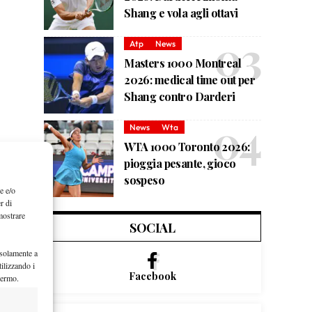
Shang e vola agli ottavi
Atp
News
Masters 1000 Montreal
2026: medical time out per
Shang contro Darderi
News
Wta
WTA 1000 Toronto 2026:
pioggia pesante, gioco
sospeso
e e/o
r di
mostrare
SOCIAL
 solamente a
ilizzando i
Facebook
hermo.