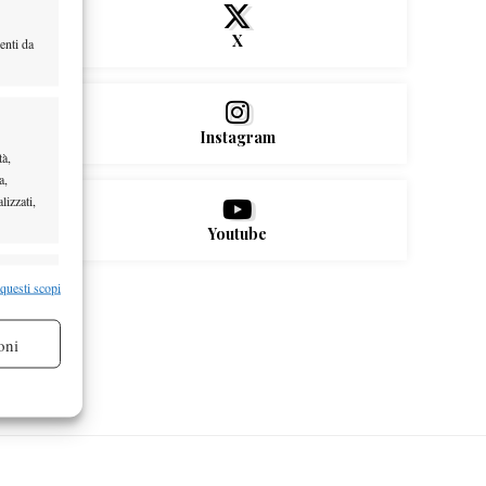
X
enti da
Instagram
tà,
a,
lizzati,
Youtube
re attivo
 questi scopi
oni
re attivo