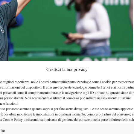
Gestisci la tua privacy
le migliori esperienze, noi e i nostri partner utilizziamo tecnologie come i cookie per memorizzar
e informazioni del dispositivo. Il consenso a queste tecnologie permetterà a noi e ai nostri partne
ati personali come il comportamento durante la navigazione o gli ID univoci su questo sito e di 
Jannik Sinner
rio di
al secondo turno degli
n) personalizzati. Non acconsentire o ritirare il consenso può influire negativamente su alcune
che e funzioni.
ustriaco ha eliminato in due set lo statunitense Alex
otto per acconsentire a quanto sopra o per fare scelte dettagliate. Le tue scelte saranno applicate
 È possibile modificare le impostazioni in qualsiasi momento, compreso il ritiro del consenso, ut
o al Foro Italico. Sarà il primo confronto tra Sinner
la Cookie Policy o cliccando sul pulsante di gestione del consenso nella parte inferiore dello sc
bato 9 maggio sul Campo Centrale.
che