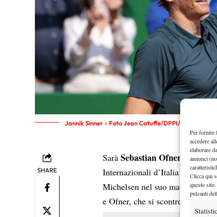
Jannik Sinner - Foto Jean Catuffe/DPPI/IPA Sport 2
Per fornire 
accedere all
elaborare d
Sebastian Ofner
Sarà
l’avversa
annunci (no
caratteristi
SHARE
Internazionali d’Italia 2026. L’a
Clicca qui s
questo sito.
Michelsen nel suo match d’esordi
pulsanti del
e Ofner, che si scontreranno sa
Statisti