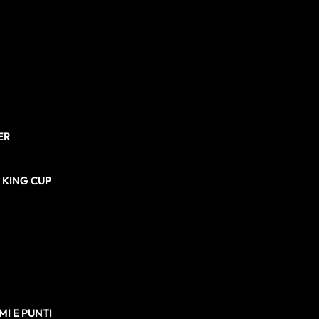
ER
N KING CUP
I E PUNTI