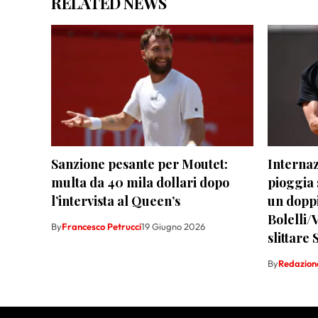
RELATED NEWS
Sanzione pesante per Moutet:
Internaz
multa da 40 mila dollari dopo
pioggia 
l’intervista al Queen’s
un doppi
Bolelli/V
By
Francesco Petrucci
19 Giugno 2026
slittare
By
Redazion