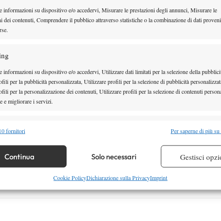
e informazioni su dispositivo e/o accedervi, Misurare le prestazioni degli annunci, Misurare le
ni dei contenuti, Comprendere il pubblico attraverso statistiche o la combinazione di dati proveni
rse.
ing
 informazioni su dispositivo e/o accedervi, Utilizzare dati limitati per la selezione della pubblici
fili per la pubblicità personalizzata, Utilizzare profili per la selezione di pubblicità personalizzat
fili per la personalizzazione dei contenuti, Utilizzare profili per la selezione di contenuti persona
 e migliorare i servizi.
alità
Semp
0 fornitori
Per saperne di più su
 combinare dati provenienti da altre fonti di dati, Collegare diversi dispositivi,
re i dispositivi in base alle informazioni trasmesse automaticamente.
Continua
Solo necessari
Gestisci opzi
Facebook
re la sicurezza, prevenire e rilevare frodi, correggere errori,
Cookie Policy
Dichiarazione sulla Privacy
Imprint
 e presentare pubblicità e contenuto, Salvare e comunicare le
Semp
sulla privacy.