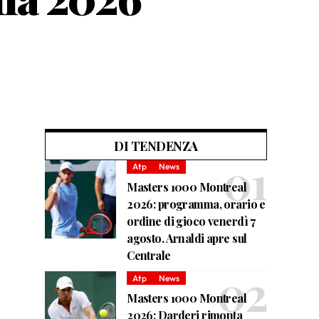
DI TENDENZA
Atp
News
Masters 1000 Montreal
2026: programma, orario e
ordine di gioco venerdì 7
agosto. Arnaldi apre sul
Centrale
Atp
News
Masters 1000 Montreal
2026: Darderi rimonta