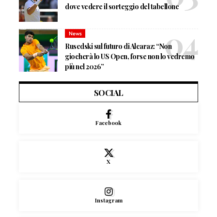
dove vedere il sorteggio del tabellone
News
Rusedski sul futuro di Alcaraz: “Non
giocherà lo US Open, forse non lo vedremo
più nel 2026”
SOCIAL
Facebook
X
Instagram