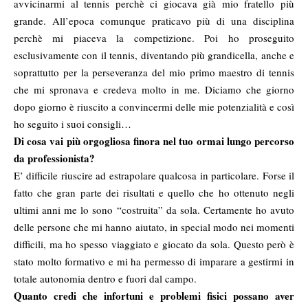
avvicinarmi al tennis perchè ci giocava già mio fratello più
grande. All’epoca comunque praticavo più di una disciplina
perchè mi piaceva la competizione. Poi ho proseguito
esclusivamente con il tennis, diventando più grandicella, anche e
soprattutto per la perseveranza del mio primo maestro di tennis
che mi spronava e credeva molto in me. Diciamo che giorno
dopo giorno è riuscito a convincermi delle mie potenzialità e così
ho seguito i suoi consigli…
Di cosa vai più orgogliosa finora nel tuo ormai lungo percorso
da professionista?
E’ difficile riuscire ad estrapolare qualcosa in particolare. Forse il
fatto che gran parte dei risultati e quello che ho ottenuto negli
ultimi anni me lo sono “costruita” da sola. Certamente ho avuto
delle persone che mi hanno aiutato, in special modo nei momenti
difficili, ma ho spesso viaggiato e giocato da sola. Questo però è
stato molto formativo e mi ha permesso di imparare a gestirmi in
totale autonomia dentro e fuori dal campo.
Quanto credi che infortuni e problemi fisici possano aver