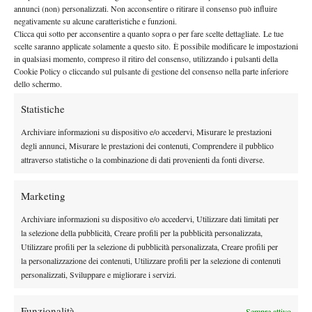
Ed infine credo abbia giocato un ruolo importante in questo
annunci (non) personalizzati. Non acconsentire o ritirare il consenso può influire
negativamente su alcune caratteristiche e funzioni.
senso anche il fatto di essere maturata tennisticamente tardi.
Clicca qui sotto per acconsentire a quanto sopra o per fare scelte dettagliate. Le tue
A chi ti sei ispirata nel portare avanti il tuo gioco “old style”?
scelte saranno applicate solamente a questo sito. È possibile modificare le impostazioni
Da piccola ammiravo ed ero una fan sfegatata di Steffi Graf,
in qualsiasi momento, compreso il ritiro del consenso, utilizzando i pulsanti della
Cookie Policy o cliccando sul pulsante di gestione del consenso nella parte inferiore
praticamente guardavo solo lei. Mi incantava ad ogni punto pure
dello schermo.
per la sua inarrivabile eleganza. Poi, va beh, come posso non
Statistiche
apprezzare Roger…
Quanto ti è rimasta sul groppone quella chance con
Archiviare informazioni su dispositivo e/o accedervi, Misurare le prestazioni
l’Azarenka al Roland Garros?
degli annunci, Misurare le prestazioni dei contenuti, Comprendere il pubblico
attraverso statistiche o la combinazione di dati provenienti da fonti diverse.
Non mi ci far soffermare perchè spesso mi fa venire ancora gli
incubi…a parte gli scherzi, ogni tanto mi capita di ripensarci e
Marketing
magari se fossi andata sul 5-0 nel secondo set, avendo convertito
le due palle break in mio favore, magari ora staremmo parlando
Archiviare informazioni su dispositivo e/o accedervi, Utilizzare dati limitati per
di un altro match. Purtroppo fino all’ultimo quindici non puoi
la selezione della pubblicità, Creare profili per la pubblicità personalizzata,
Utilizzare profili per la selezione di pubblicità personalizzata, Creare profili per
mai dire di avere chiuso la partita, sapete com’è dura la legge del
la personalizzazione dei contenuti, Utilizzare profili per la selezione di contenuti
tennis. Però sicuramente quell’occasione di battere l’allora la n.1
personalizzati, Sviluppare e migliorare i servizi.
del mondo in uno Slam me la ricorderò per sempre.
I tuoi obiettivi a medio termine?
Funzionalità
Sempre attivo