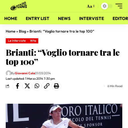
Aa
HOME
ENTRY LIST
NEWS
INTERVISTE
EDITOR
Home
»
Blog
»
Brianti: “Voglio tornare tra le top 100”
Le Interviste
Wta
Brianti: “Voglio tornare tra le
top 100”
By
Giovanni Cola
01/03/2014
Last updated: 1 Marzo 2014 7:30 pm
6 Min Read