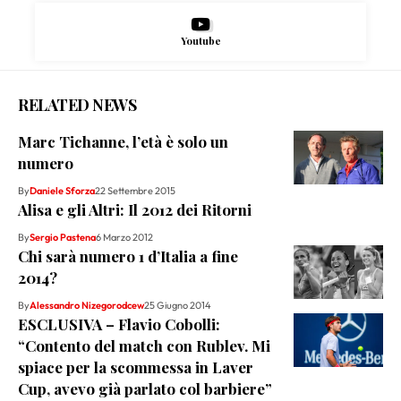
Youtube
RELATED NEWS
Marc Tichanne, l’età è solo un
numero
By
Daniele Sforza
22 Settembre 2015
Alisa e gli Altri: Il 2012 dei Ritorni
By
Sergio Pastena
6 Marzo 2012
Chi sarà numero 1 d’Italia a fine
2014?
By
Alessandro Nizegorodcew
25 Giugno 2014
ESCLUSIVA – Flavio Cobolli:
“Contento del match con Rublev. Mi
spiace per la scommessa in Laver
Cup, avevo già parlato col barbiere”