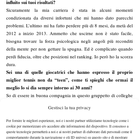
influito sui tuoi risultati?
Sicuramente la mia carriera è stata in alcuni momenti
condizionata da diversi infortuni che mi hanno dato parecchi
problemi. L’ultimo mi ha fatto perdere più di 8 mesi, da metà del
2012 a inizio 2013. Ammetto che uscirne non è stato facile,
bisogna trovare la forza psicologica negli angoli più reconditi
della mente per non gettare la spugna. Ed è complicato quando
perdi fiducia, oltre che posizioni nel ranking. Io però ho la scorza
dura.
Sei una di quelle giocatrici che hanno espresso il proprio
miglior tennis non da “teen”, come ti spieghi che ormai il
meglio lo si dia sempre intorno ai 30 anni?
So di essere in buona compagnia in questo gruppetto di colleghe
esplose non in maniera precoce. Per quanto mi riguarda credo sia
Gestisci la tua privacy
avvenuto un po’ per mancanza di convinzione nei propri mezzi,
un po’ per essermi accontentata di situazioni che facevano
Per fornire le migliori esperienze, noi e i nostri partner utilizziamo tecnologie come i
comodo per il mio tennis, senza investire a dovere su me stessa.
cookie per memorizzare e/o accedere alle informazioni del dispositivo. Il consenso a
queste tecnologie permetterà a noi e ai nostri partner di elaborare dati personali come il
Anche se a dir la verità di soldi a disposizione ce n’erano pochi.
comportamento durante la navigazione o gli ID univoci su questo sito e di mostrare