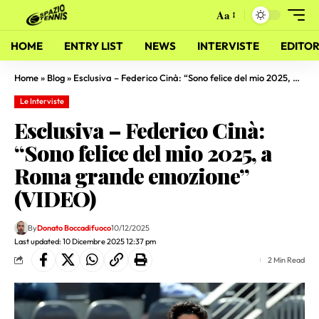
Aa
HOME
ENTRY LIST
NEWS
INTERVISTE
EDITOR
Home
»
Blog
»
Esclusiva – Federico Cinà: “Sono felice del mio 2025, a Roma grande emozione” (VIDEO)
Le Interviste
Esclusiva – Federico Cinà:
“Sono felice del mio 2025, a
Roma grande emozione”
(VIDEO)
By
Donato Boccadifuoco
10/12/2025
Last updated: 10 Dicembre 2025 12:37 pm
2 Min Read