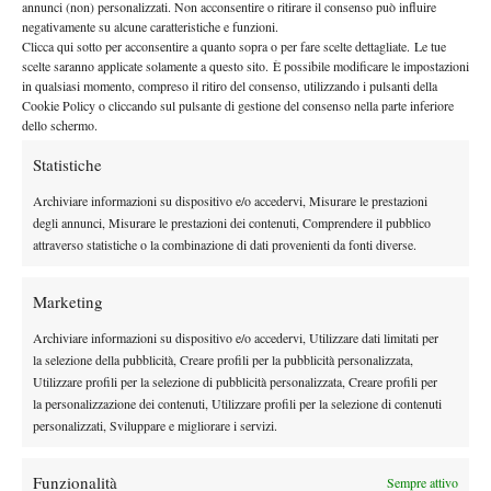
annunci (non) personalizzati. Non acconsentire o ritirare il consenso può influire
palermitano in questa lunga intervista che trovate in video alla
negativamente su alcune caratteristiche e funzioni.
fine di questo articolo: “
Mi piace che si possa parlare di me
Clicca qui sotto per acconsentire a quanto sopra o per fare scelte dettagliate. Le tue
scelte saranno applicate solamente a questo sito. È possibile modificare le impostazioni
anche se ovviamente non devo pensarci troppo. In questo
in qualsiasi momento, compreso il ritiro del consenso, utilizzando i pulsanti della
momento storico ci sono tantissimi giocatori italiani prima di me
Cookie Policy o cliccando sul pulsante di gestione del consenso nella parte inferiore
dello schermo.
e il fatto che le maggiori attenzioni siano rivolte a loro oltre che
giusto è una cosa che può aiutarmi. In vista del 2026 che
Statistiche
inizierò con le qualificazioni a Melbourne, sto lavorando molto
Archiviare informazioni su dispositivo e/o accedervi, Misurare le prestazioni
sul dritto e sul servizio
“.
degli annunci, Misurare le prestazioni dei contenuti, Comprendere il pubblico
attraverso statistiche o la combinazione di dati provenienti da fonti diverse.
Marketing
Fai clic su "Accetto" per abilitare Youtube
Archiviare informazioni su dispositivo e/o accedervi, Utilizzare dati limitati per
Cookie Policy
la selezione della pubblicità, Creare profili per la pubblicità personalizzata,
Accetto
Utilizzare profili per la selezione di pubblicità personalizzata, Creare profili per
la personalizzazione dei contenuti, Utilizzare profili per la selezione di contenuti
personalizzati, Sviluppare e migliorare i servizi.
Funzionalità
Sempre attivo