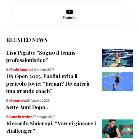
Youtube
RELATED NEWS
Lisa Pigato: “Sogno il tennis
professionistico”
By
Paolo Angella
6 Gennaio 2017
US Open 2025, Paolini evita il
pericolo Jovic: “Errani? Diventerà
una grande coach”
By
Redazione
28 Agosto 2025
Sette Anni Dopo…
By
Luca Brancher
27 Maggio 2012
Riccardo Sinicropi: “Vorrei giocare i
challenger”