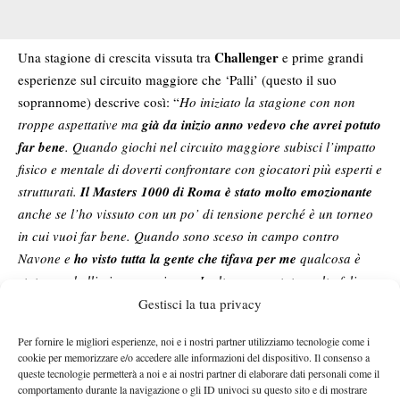
Challenger
Una stagione di crescita vissuta tra
e prime grandi
esperienze sul circuito maggiore che ‘Palli’ (questo il suo
soprannome) descrive così: “
Ho iniziato la stagione con non
troppe aspettative ma
già da inizio anno vedevo che avrei potuto
far bene
. Quando giochi nel circuito maggiore subisci l’impatto
fisico e mentale di doverti confrontare con giocatori più esperti e
strutturati.
Il Masters 1000 di Roma è stato molto emozionante
anche se l’ho vissuto con un po’ di tensione perché è un torneo
in cui vuoi far bene. Quando sono sceso in campo contro
Navone e
ho visto tutta la gente che tifava per me
qualcosa è
stata una bellissima esperienza. Inoltre, sono stato molto felice
di poter
tornare a New York da pro
e un giorno spero di riuscire
Gestisci la tua privacy
a entrare nel tabellone principale dello US Open
“.
Per fornire le migliori esperienze, noi e i nostri partner utilizziamo tecnologie come i
Cinà
è attualmente il numero 237 del ranking mondiale e le
cookie per memorizzare e/o accedere alle informazioni del dispositivo. Il consenso a
aspettative nei suoi confronti aumentano di giorno in giorno.
queste tecnologie permetterà a noi e ai nostri partner di elaborare dati personali come il
comportamento durante la navigazione o gli ID univoci su questo sito e di mostrare
Aspettative che fanno piacere stando a quanto ammette il tennista