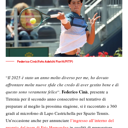
Federico Cinà (foto Adelchi Fioriti/FITP)
“
Il 2025 è stato un anno molto diverso per me, ho dovuto
affrontare molte nuove sfide che credo di aver gestito bene e di
Federico Cinà
questo sono veramente felice
“.
, presente a
Tirrenia per il secondo anno consecutivo nel tentativo di
preparare al meglio la prossima stagione, si è raccontato a 360
gradi al microfono di Lapo Castrichella per Spazio Tennis.
Un’occasione anche per annunciare
l’ingresso all’interno del
proprio del team di Eric Hernandez
in qualità di preparatore