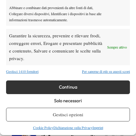
Abbinare e combinare dati provenienti da altre fonti di dati,
Collegare diversi dispositivi, Identificare i dispositivi in base alle
TAGGED:
Primo Piano
informazioni trasmesse automaticamente.
Garantire la sicurezza, prevenire e rilevare frodi,
correggere errori, Erogare e presentare pubblicità
Sempre attivo
e contenuto, Salvare e comunicare le scelte sulla
privacy.
DI TENDENZA
Gestisci 1410 fornitori
Per saperne di più su questi scopi
Atp
News
Masters 1000 Montreal 2026: Darderi
Continua
Shang inizia in ritardo per pioggia
Solo necessari
Atp
News
Masters 1000 Montreal 2026: solo 2 top ten al terzo turno,
Gestisci opzioni
terza volta dal 1990
Cookie Policy
Dichiarazione sulla Privacy
Imprint
Challenger
News