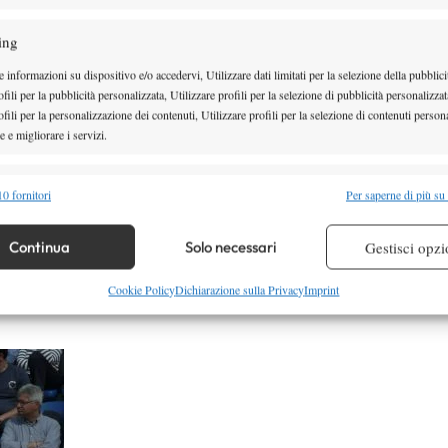
pira. Se sarò nel tabellone principale l’anno
i libero!!
!
ing
tivo diventa entrare direttamente all’Us Open. Così
 informazioni su dispositivo e/o accedervi, Utilizzare dati limitati per la selezione della pubblici
fili per la pubblicità personalizzata, Utilizzare profili per la selezione di pubblicità personalizzat
lam con calma..
fili per la personalizzazione dei contenuti, Utilizzare profili per la selezione di contenuti persona
o dura. Mancano poche settimane e scalare la
 e migliorare i servizi.
egnazione dei punti e’ difficilissimo! Giochero’
alità
cerchero’ di salire il piu’ possibile. Se poi riuscissi
Semp
0 fornitori
Per saperne di più su
top 60 che mi desse una mano per entrare, sarebbe
 combinare dati provenienti da altre fonti di dati, Collegare diversi dispositivi,
re i dispositivi in base alle informazioni trasmesse automaticamente.
Continua
Solo necessari
Gestisci opzi
ffidamento sugli ottimi risultati che sta ottenendo
hé purtroppo ho smesso di contare su aiuti dagli
re la sicurezza, prevenire e rilevare frodi, correggere errori,
Cookie Policy
Dichiarazione sulla Privacy
Imprint
 e presentare pubblicità e contenuto, Salvare e comunicare le
Semp
sulla privacy.