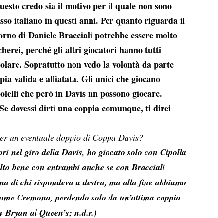
uesto credo sia il motivo per il quale non sono
isso italiano in questi anni. Per quanto riguarda il
torno di Daniele Bracciali potrebbe essere molto
cherei, perché gli altri giocatori hanno tutti
ngolare. Sopratutto non vedo la volontà da parte
pia valida e affiatata. Gli unici che giocano
lelli che però in Davis nn possono giocare.
) Se dovessi dirti una coppia comunque, ti direi
 per un eventuale doppio di Coppa Davis?
ori nel giro della Davis, ho giocato solo con Cipolla
olto bene con entrambi anche se con Bracciali
ma di chi rispondeva a destra, ma alla fine abbiamo
 come Cremona, perdendo solo da un’ottima coppia
y Bryan al Queen’s; n.d.r.)