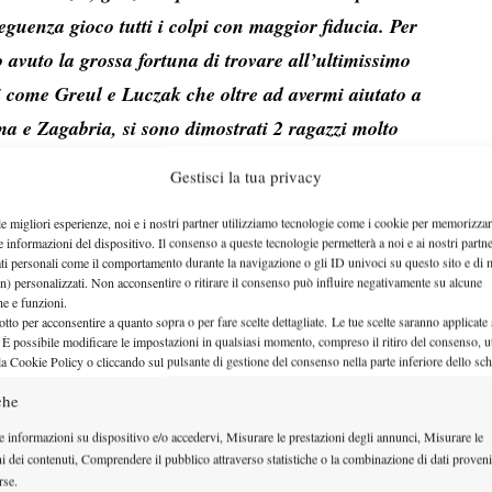
guenza gioco tutti i colpi con maggior fiducia. Per
avuto la grossa fortuna di trovare all’ultimissimo
i come Greul e Luczak che oltre ad avermi aiutato a
a e Zagabria, si sono dimostrati 2 ragazzi molto
 giocare molti tornei in futuro. Non e’ facile trovare
Gestisci la tua privacy
tà cosi motivati per il doppio.
le migliori esperienze, noi e i nostri partner utilizziamo tecnologie come i cookie per memorizzar
i riuscito per la prima volta a giocare il tabellone di
e informazioni del dispositivo. Il consenso a queste tecnologie permetterà a noi e ai nostri partne
ci le tue emozioni a riguardo
ati personali come il comportamento durante la navigazione o gli ID univoci su questo sito e di 
n) personalizzati. Non acconsentire o ritirare il consenso può influire negativamente su alcune
ssima perché Wimbledon e il Roland Garros credo
che e funzioni.
otto per acconsentire a quanto sopra o per fare scelte dettagliate. Le tue scelte saranno applicate
ennista, pero’ purtroppo non sono riuscito a
 È possibile modificare le impostazioni in qualsiasi momento, compreso il ritiro del consenso, ut
i che a Londra infatti sono entrato all’ultimo
la Cookie Policy o cliccando sul pulsante di gestione del consenso nella parte inferiore dello sc
colpa di sorteggi poco fortunati (cermak-mertinak
che
non sono riuscito a viverli fino in fondo. Tra i
e informazioni su dispositivo e/o accedervi, Misurare le prestazioni degli annunci, Misurare le
ni dei contenuti, Comprendere il pubblico attraverso statistiche o la combinazione di dati proveni
ledon, sia per la superficie che mi piace molto,
rse.