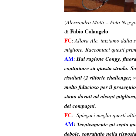
(
Alessandro Motti – Foto Nizeg
Fabio Colangelo
di
FC
:
Allora Ale, iniziamo dalla 
migliore. Raccontaci questi prim
AM
:
Hai ragione Congy, finora 
continuare su questa strada. So
risultati (2 vittorie challenger,
molto fiducioso per il proseguio
siano dovuti ad alcuni migliora
dei compagni.
FC
:
Spiegaci meglio questi ulti
AM
:
Tecnicamente mi sento mol
debole, sopratutto nella rispost