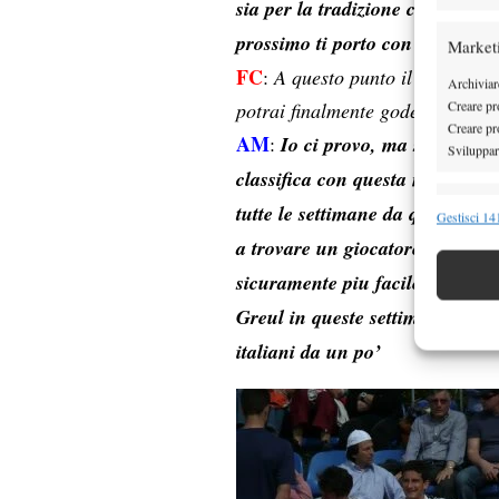
sia per la tradizione che si res
prossimo ti porto con me…tienit
Market
FC
:
A questo punto il tuo obiet
Archiviare
Creare pro
potrai finalmente goderti uno S
Creare pro
AM
:
Io ci provo, ma sarà molt
Sviluppare
classifica con questa nuova ass
Funzion
tutte le settimane da qui a NY e 
Gestisci 141
a trovare un giocatore almeno 
Abbinare e
Identifica
sicuramente piu facile. Faccio a
Greul in queste settimane, perc
Garanti
italiani da un po’
Erogare
scelte 