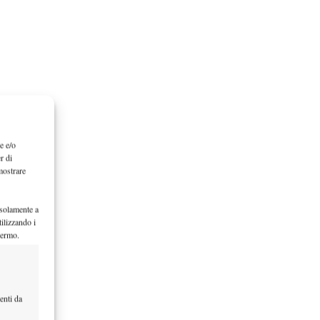
e e/o
r di
mostrare
 solamente a
ilizzando i
hermo.
enti da