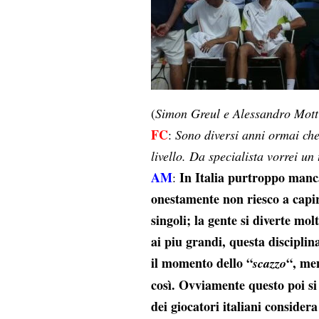
(
Simon Greul e Alessandro Mott
FC
:
Sono diversi anni ormai ch
livello. Da specialista vorrei un
AM
In Italia purtroppo manca
:
onestamente non riesco a capir
singoli; la gente si diverte mo
ai piu grandi, questa discipli
il momento dello “
“, men
scazzo
così. Ovviamente questo poi si 
dei giocatori italiani conside