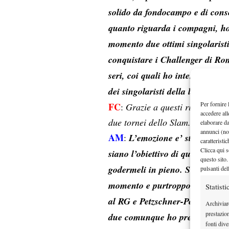
solido da fondocampo e di conse
quanto riguarda i compagni, ho 
momento due ottimi singolarist
conquistare i Challenger di Rom
seri, coi quali ho intenzione di
dei singolaristi della loro quali
Per fornire 
FC
:
Grazie a questi risultati, se
accedere all
due tornei dello Slam. Racconta
elaborare d
annunci (no
AM
:
L’emozione e’ stata forti
caratteristi
Clicca qui s
siano l’obiettivo di qualsiasi t
questo sito.
godermeli in pieno. Sia a Parig
pulsanti del
momento e purtroppo anche per 
Statisti
al RG e Petzschner-Peya a WIM) 
Archiviar
prestazio
due comunque ho preferito Wimb
fonti dive