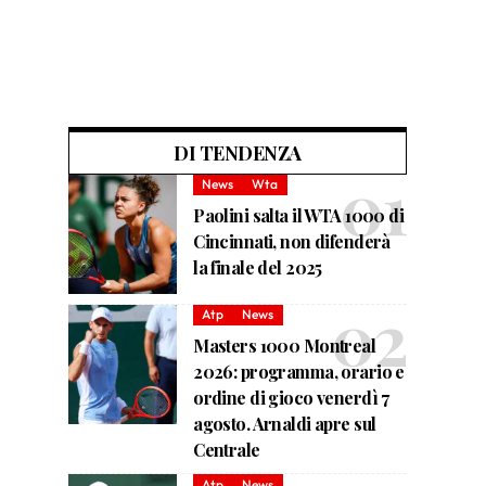
DI TENDENZA
News
Wta
Paolini salta il WTA 1000 di
Cincinnati, non difenderà
la finale del 2025
Atp
News
Masters 1000 Montreal
2026: programma, orario e
ordine di gioco venerdì 7
agosto. Arnaldi apre sul
Centrale
Atp
News