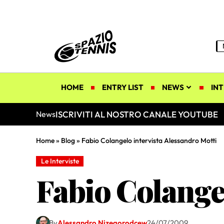
HOME
ENTRY LIST
NEWS
INT
ISCRIVITI AL NOSTRO CANALE YOUTUBE
News
Home
»
Blog
»
Fabio Colangelo intervista Alessandro Motti
Le Interviste
Fabio Colangel
By
Alessandro Nizegorodcew
24/07/2009