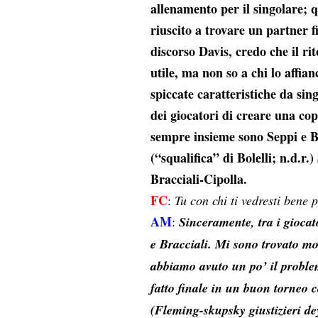
allenamento per il singolare; q
riuscito a trovare un partner f
discorso Davis, credo che il ri
utile, ma non so a chi lo affian
spiccate caratteristiche da si
dei giocatori di creare una cop
sempre insieme sono Seppi e Bo
(“squalifica” di Bolelli; n.d.r.
Bracciali-Cipolla.
FC
:
Tu con chi ti vedresti bene
AM
:
Sinceramente, tra i giocat
e Bracciali. Mi sono trovato m
abbiamo avuto un po’ il proble
fatto finale in un buon torneo
(Fleming-skupsky giustizieri de