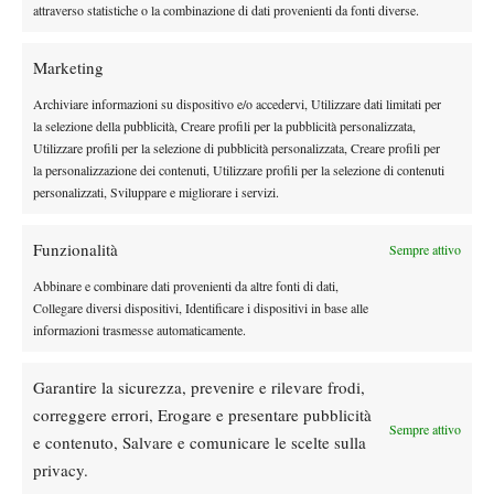
attraverso statistiche o la combinazione di dati provenienti da fonti diverse.
essere più incisivo e chiudere il punto. Nel tennis di oggi diritto e
servizio sono le “armi” più importanti ed anche sul profilo
Marketing
mentale posso fare progressi. Curo l’aspetto tecnico e quello
atletico con i miei maestri Giuseppe Malevolti ed Urbano Giusti a
Archiviare informazioni su dispositivo e/o accedervi, Utilizzare dati limitati per
Vicchio, dove abito, nel Mugello.
la selezione della pubblicità, Creare profili per la pubblicità personalizzata,
Utilizzare profili per la selezione di pubblicità personalizzata, Creare profili per
A proposito di servizio, sei conterraneo di Luca Vanni. Che ne
la personalizzazione dei contenuti, Utilizzare profili per la selezione di contenuti
pensi della sua
a San Paolo all’età di 29 anni?
performance
personalizzati, Sviluppare e migliorare i servizi.
Luca Vanni è una grandissima persona, oltre che un gran
giocatore di tennis. Penso che uno come lui meriti di stare in alto
Funzionalità
Sempre attivo
perché è un combattente e non si è mai arreso. Personalmente
Abbinare e combinare dati provenienti da altre fonti di dati,
sono davvero felice per lui.
Collegare diversi dispositivi, Identificare i dispositivi in base alle
Per un breve periodo ti sei allenato in Spagna. Come ti sei
informazioni trasmesse automaticamente.
trovato? Pensi di essere arrivato al tuo buon livello attuale
anche grazie a quelle settimane?
Garantire la sicurezza, prevenire e rilevare frodi,
Sì, a 16 anni sono stato da giugno a luglio in un’accademia in
correggere errori, Erogare e presentare pubblicità
Spagna nella quale mi trovai molto bene. Mi piacciono il loro
Sempre attivo
e contenuto, Salvare e comunicare le scelte sulla
metodo di lavoro e la loro mentalità e quegli allenamenti mi
privacy.
hanno aiutato a migliorare. E’ stata una bella esperienza.