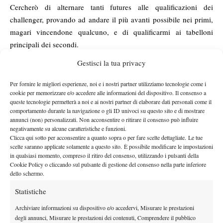
Cercherò di alternare tanti futures alle qualificazioni dei
challenger, provando ad andare il più avanti possibile nei primi,
magari vincendone qualcuno, e di qualificarmi ai tabelloni
principali dei secondi.
Per esperienza personale so che sei un giocatore solido che
Gestisci la tua privacy
regala molto poco ai suoi avversari. Parlaci del tuo tennis.
Per esperienza personale posso dire lo stesso di te! Ricordo bene
Per fornire le migliori esperienze, noi e i nostri partner utilizziamo tecnologie come i
cookie per memorizzare e/o accedere alle informazioni del dispositivo. Il consenso a
la partita di Coppa Belardinelli che giocammo proprio al Foro
queste tecnologie permetterà a noi e ai nostri partner di elaborare dati personali come il
Italico finita 6/4 al terzo per me con tutto il tifo sugli spalti,
comportamento durante la navigazione o gli ID univoci su questo sito e di mostrare
quindi occhio a quello che dici! Comunque mi reputo un
annunci (non) personalizzati. Non acconsentire o ritirare il consenso può influire
negativamente su alcune caratteristiche e funzioni.
giocatore molto solido da fondo, con buoni fondamentali ed un
Clicca qui sotto per acconsentire a quanto sopra o per fare scelte dettagliate. Le tue
bel servizio. Mi piace anche variare il gioco con palle corte e
scelte saranno applicate solamente a questo sito. È possibile modificare le impostazioni
in qualsiasi momento, compreso il ritiro del consenso, utilizzando i pulsanti della
discese a rete. Diciamo che sono un giocatore completo che non
Cookie Policy o cliccando sul pulsante di gestione del consenso nella parte inferiore
eccelle in niente ma sa fare bene un po’ tutto.
dello schermo.
Secondo
te in cosa devi migliorare principalmente per importi
Statistiche
ai massimi livelli?
Come detto, non ho un colpo eccellente rispetto agli altri, quindi
Archiviare informazioni su dispositivo e/o accedervi, Misurare le prestazioni
secondo me devo migliorarli tutti, in particolare il diritto per
degli annunci, Misurare le prestazioni dei contenuti, Comprendere il pubblico