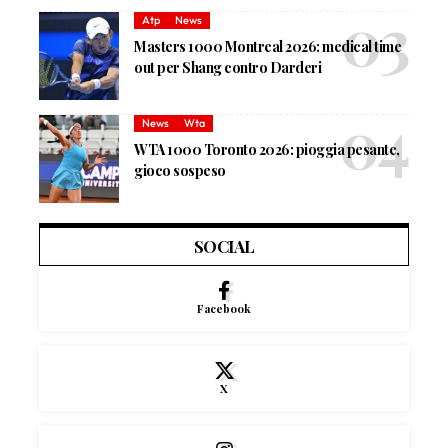
Atp
News
Masters 1000 Montreal 2026: medical time
out per Shang contro Darderi
News
Wta
WTA 1000 Toronto 2026: pioggia pesante,
gioco sospeso
SOCIAL
Facebook
X