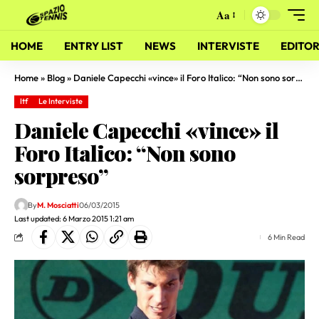
Aa
HOME
ENTRY LIST
NEWS
INTERVISTE
EDITOR
Home
»
Blog
»
Daniele Capecchi «vince» il Foro Italico: “Non sono sorpreso”
Itf
Le Interviste
Daniele Capecchi «vince» il
Foro Italico: “Non sono
sorpreso”
By
M. Mosciatti
06/03/2015
Last updated: 6 Marzo 2015 1:21 am
6 Min Read