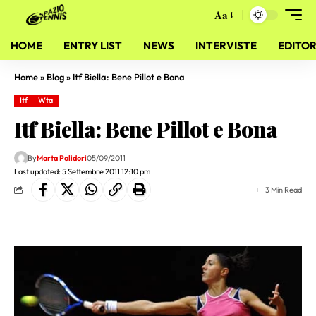
Aa
HOME
ENTRY LIST
NEWS
INTERVISTE
EDITOR
Home
»
Blog
»
Itf Biella: Bene Pillot e Bona
Itf
Wta
Itf Biella: Bene Pillot e Bona
By
Marta Polidori
05/09/2011
Last updated: 5 Settembre 2011 12:10 pm
3 Min Read