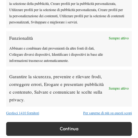
la selezione della pubblicità, Creare profili per la pubblicità personalizzata,
Utilizzare profili per la selezione di pubblicità personalizzata, Creare profili per
la personalizzazione dei contenuti, Utilizzare profili per la selezione di contenuti
personalizzati, Sviluppare e migliorare i servizi.
Funzionalità
Sempre attivo
Abbinare e combinare dati provenienti da altre fonti di dati,
Collegare diversi dispositivi, Identificare i dispositivi in base alle
TAGGED:
Annalisa Bona
Camilla Rosatello
Carolina Pillot
informazioni trasmesse automaticamente.
Itf
Itf Biella
Stefania Chieppa
Wta
Garantire la sicurezza, prevenire e rilevare frodi,
correggere errori, Erogare e presentare pubblicità
Sempre attivo
e contenuto, Salvare e comunicare le scelte sulla
privacy.
Nessun commento
Gestisci 1410 fornitori
Per saperne di più su questi scopi
Devi essere
connesso
per inviare un commento.
Continua