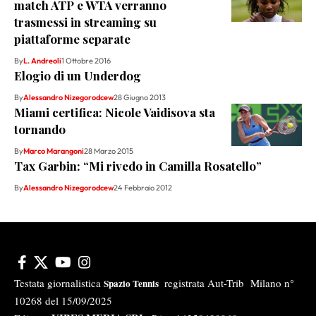
match ATP e WTA verranno
trasmessi in streaming su
piattaforme separate
By
L. Andreoli
1 Ottobre 2016
Elogio di un Underdog
By
Alessandro Nizegorodcew
28 Giugno 2013
Miami certifica: Nicole Vaidisova sta
tornando
By
Marco Marangoni
28 Marzo 2015
Tax Garbin: “Mi rivedo in Camilla Rosatello”
By
Alessandro Nizegorodcew
24 Febbraio 2012
Testata giornalistica
registrata Aut-Trib Milano n°
Spazio Tennis
10268 del 15/09/2025