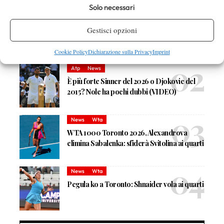
DI TENDENZA
Solo necessari
News
Wta
Lys sul dominio Sinner-Alcaraz: “Preferisco
Gestisci opzioni
l’equilibrio del circuito WTA: una settimana
può cambiarti la carriera”
Cookie Policy
Dichiarazione sulla Privacy
Imprint
Atp
News
È più forte Sinner del 2026 o Djokovic del
2015? Nole ha pochi dubbi (VIDEO)
News
Wta
WTA 1000 Toronto 2026, Alexandrova
elimina Sabalenka: sfiderà Svitolina ai quarti
News
Wta
Pegula ko a Toronto: Shnaider vola ai quarti