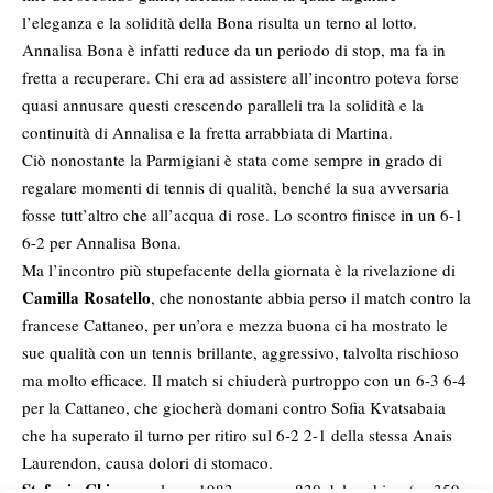
l’eleganza e la solidità della Bona risulta un terno al lotto.
Annalisa Bona è infatti reduce da un periodo di stop, ma fa in
fretta a recuperare. Chi era ad assistere all’incontro poteva forse
quasi annusare questi crescendo paralleli tra la solidità e la
continuità di Annalisa e la fretta arrabbiata di Martina.
Ciò nonostante la Parmigiani è stata come sempre in grado di
regalare momenti di tennis di qualità, benché la sua avversaria
fosse tutt’altro che all’acqua di rose. Lo scontro finisce in un 6-1
6-2 per Annalisa Bona.
Ma l’incontro più stupefacente della giornata è la rivelazione di
Camilla Rosatello
, che nonostante abbia perso il match contro la
francese Cattaneo, per un’ora e mezza buona ci ha mostrato le
sue qualità con un tennis brillante, aggressivo, talvolta rischioso
ma molto efficace. Il match si chiuderà purtroppo con un 6-3 6-4
per la Cattaneo, che giocherà domani contro Sofia Kvatsabaia
che ha superato il turno per ritiro sul 6-2 2-1 della stessa Anais
Laurendon, causa dolori di stomaco.
Stefania Chieppa
, classe 1983 numero 830 del ranking (ex 359