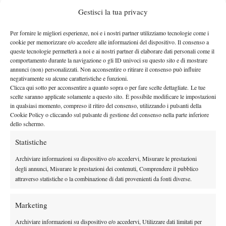
nel 2006 in singolo e 204 nel 2007 in doppio) vince contro
Gestisci la tua privacy
Costanza Mecchi, classe 1992 e numero 1224 del ranking, con il
Per fornire le migliori esperienze, noi e i nostri partner utilizziamo tecnologie come i
punteggio di 6-3 6-2.
cookie per memorizzare e/o accedere alle informazioni del dispositivo. Il consenso a
queste tecnologie permetterà a noi e ai nostri partner di elaborare dati personali come il
comportamento durante la navigazione o gli ID univoci su questo sito e di mostrare
annunci (non) personalizzati. Non acconsentire o ritirare il consenso può influire
negativamente su alcune caratteristiche e funzioni.
Clicca qui sotto per acconsentire a quanto sopra o per fare scelte dettagliate. Le tue
scelte saranno applicate solamente a questo sito. È possibile modificare le impostazioni
in qualsiasi momento, compreso il ritiro del consenso, utilizzando i pulsanti della
Cookie Policy o cliccando sul pulsante di gestione del consenso nella parte inferiore
dello schermo.
Statistiche
Archiviare informazioni su dispositivo e/o accedervi, Misurare le prestazioni
degli annunci, Misurare le prestazioni dei contenuti, Comprendere il pubblico
attraverso statistiche o la combinazione di dati provenienti da fonti diverse.
Marketing
Archiviare informazioni su dispositivo e/o accedervi, Utilizzare dati limitati per