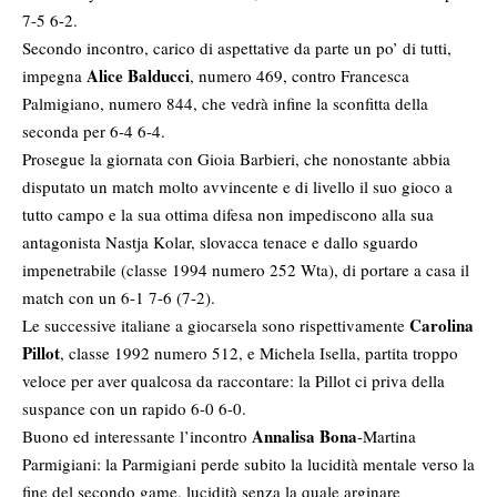
7-5 6-2.
Secondo incontro, carico di aspettative da parte un po’ di tutti,
Alice Balducci
impegna
, numero 469, contro Francesca
Palmigiano, numero 844, che vedrà infine la sconfitta della
seconda per 6-4 6-4.
Prosegue la giornata con Gioia Barbieri, che nonostante abbia
disputato un match molto avvincente e di livello il suo gioco a
tutto campo e la sua ottima difesa non impediscono alla sua
antagonista Nastja Kolar, slovacca tenace e dallo sguardo
impenetrabile (classe 1994 numero 252 Wta), di portare a casa il
match con un 6-1 7-6 (7-2).
Carolina
Le successive italiane a giocarsela sono rispettivamente
Pillot
, classe 1992 numero 512, e Michela Isella, partita troppo
veloce per aver qualcosa da raccontare: la Pillot ci priva della
suspance con un rapido 6-0 6-0.
Annalisa Bona
Buono ed interessante l’incontro
-Martina
Parmigiani: la Parmigiani perde subito la lucidità mentale verso la
fine del secondo game, lucidità senza la quale arginare