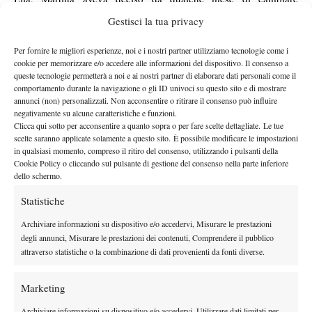
allenatore, passando alla corte di Anna Floris. I risultati, come
Gestisci la tua privacy
detto, stavano iniziando a farsi nuovamente interessanti, ma il
destino è avverso alla giovane azzurra.
Per fornire le migliori esperienze, noi e i nostri partner utilizziamo tecnologie come i
cookie per memorizzare e/o accedere alle informazioni del dispositivo. Il consenso a
La speranza è che dopo questo ennesimo intervento chirurgico la
queste tecnologie permetterà a noi e ai nostri partner di elaborare dati personali come il
carriera di Martina Caregaro, giocatrice dal tennis moderno,
comportamento durante la navigazione o gli ID univoci su questo sito e di mostrare
annunci (non) personalizzati. Non acconsentire o ritirare il consenso può influire
potente, quasi “russo” per caratteristiche, possa finalmente
negativamente su alcune caratteristiche e funzioni.
decollare.
Clicca qui sotto per acconsentire a quanto sopra o per fare scelte dettagliate. Le tue
scelte saranno applicate solamente a questo sito. È possibile modificare le impostazioni
in qualsiasi momento, compreso il ritiro del consenso, utilizzando i pulsanti della
Cookie Policy o cliccando sul pulsante di gestione del consenso nella parte inferiore
dello schermo.
TAGGED:
Infortunio
Martina Caregaro
Statistiche
Archiviare informazioni su dispositivo e/o accedervi, Misurare le prestazioni
degli annunci, Misurare le prestazioni dei contenuti, Comprendere il pubblico
attraverso statistiche o la combinazione di dati provenienti da fonti diverse.
Nessun commento
Marketing
Devi essere
connesso
per inviare un commento.
Archiviare informazioni su dispositivo e/o accedervi, Utilizzare dati limitati per