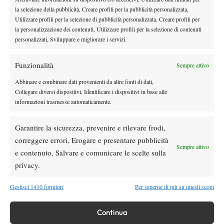
la selezione della pubblicità, Creare profili per la pubblicità personalizzata,
Utilizzare profili per la selezione di pubblicità personalizzata, Creare profili per
la personalizzazione dei contenuti, Utilizzare profili per la selezione di contenuti
DI TENDENZA
personalizzati, Sviluppare e migliorare i servizi.
Atp
News
Masters 1000 Montreal 2026: programma,
Funzionalità
Sempre attivo
orario e ordine di gioco venerdì 7 agosto.
Arnaldi apre sul Centrale
Abbinare e combinare dati provenienti da altre fonti di dati,
Collegare diversi dispositivi, Identificare i dispositivi in base alle
Atp
News
informazioni trasmesse automaticamente.
Masters 1000 Montreal 2026: Darderi
rimonta Shang e vola agli ottavi
Garantire la sicurezza, prevenire e rilevare frodi,
correggere errori, Erogare e presentare pubblicità
Sempre attivo
Atp
News
e contenuto, Salvare e comunicare le scelte sulla
Masters 1000 Montreal 2026: medical time
privacy.
out per Shang contro Darderi
Gestisci 1410 fornitori
Per saperne di più su questi scopi
News
Wta
Continua
WTA 1000 Toronto 2026: pioggia pesante,