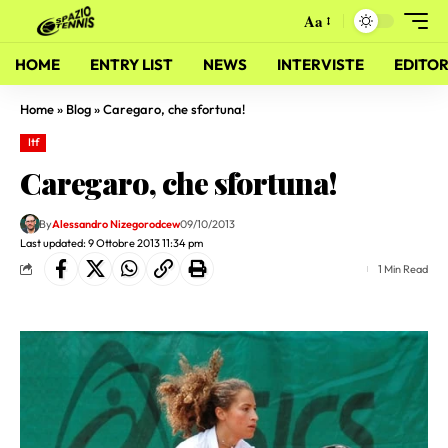
Aa
HOME
ENTRY LIST
NEWS
INTERVISTE
EDITOR
Home
»
Blog
»
Caregaro, che sfortuna!
Itf
Caregaro, che sfortuna!
By
Alessandro Nizegorodcew
09/10/2013
Last updated: 9 Ottobre 2013 11:34 pm
1 Min Read