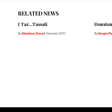
RELATED NEWS
I Tar…Tassati
Houston
By
Gianluca Dova
8 Gennaio 2011
By
Sergio P