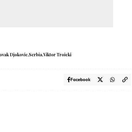
ovak Djokovic
Serbia
Viktor Troicki
Facebook