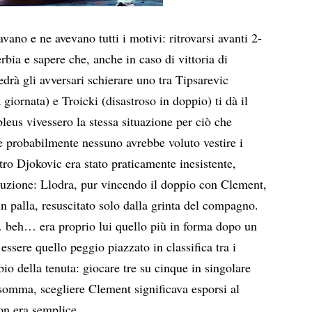
avano e ne avevano tutti i motivi: ritrovarsi avanti 2-
rbia e sapere che, anche in caso di vittoria di
edrà gli avversari schierare uno tra Tipsarevic
 giornata) e Troicki (disastroso in doppio) ti dà il
 bleus vivessero la stessa situazione per ciò che
 e probabilmente nessuno avrebbe voluto vestire i
ro Djokovic era stato praticamente inesistente,
ituzione: Llodra, pur vincendo il doppio con Clement,
 palla, resuscitato solo dalla grinta del compagno.
 beh… era proprio lui quello più in forma dopo un
ssere quello peggio piazzato in classifica tra i
bio della tenuta: giocare tre su cinque in singolare
somma, scegliere Clement significava esporsi al
non era semplice.