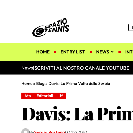
HOME
ENTRY LIST
NEWS
INT
ISCRIVITI AL NOSTRO CANALE YOUTUBE
News
Home
»
Blog
»
Davis: La Prima Volta della Serbia
Atp
Editoriali
Itf
Davis: La Prim
By
Sergio Pastena
07/12/2010