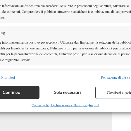
e informazioni su dispositivo e/o accedervi, Misurare le prestazioni degli annunci, Misurare le
ndi, vede di fronte due giocatori reduci da una gran
ni dei contenuti, Comprendere il pubblico attraverso statistiche o la combinazione di dati proveni
il primo titolo Atp e Llodra ha raggiunto il best
rse.
 E’ una sfida di nervi e a vincerla è Viktor: Llodra
ing
a sarà l’unica volta in cui si troverà in vantaggio. Il
 informazioni su dispositivo e/o accedervi, Utilizzare dati limitati per la selezione della pubblici
azio per recriminazioni di sorta, anche se i francesi
fili per la pubblicità personalizzata, Utilizzare profili per la selezione di pubblicità personalizzat
le mani per l’assenza di Tsonga, che al meglio
fili per la personalizzazione dei contenuti, Utilizzare profili per la selezione di contenuti persona
 e migliorare i servizi.
punto decisivo.
ncia resta ferma a quota cinque.
alità
Semp
0 fornitori
Per saperne di più su
 combinare dati provenienti da altre fonti di dati, Collegare diversi dispositivi,
re i dispositivi in base alle informazioni trasmesse automaticamente.
Continua
Solo necessari
Gestisci opzi
re la sicurezza, prevenire e rilevare frodi, correggere errori,
Cookie Policy
Dichiarazione sulla Privacy
Imprint
 e presentare pubblicità e contenuto, Salvare e comunicare le
Semp
sulla privacy.