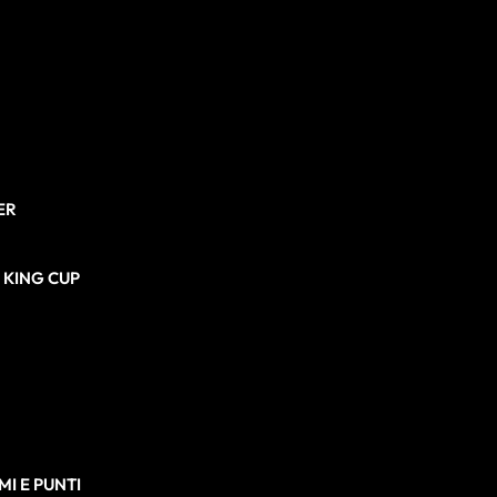
ER
N KING CUP
I E PUNTI