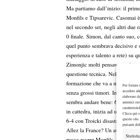
Ma partiamo dall’inizio: il primo
Monfils e Tipsarevic. Casomai è
nel secondo set, negli altri due
0 finale. Simon, dal canto suo, 
quel punto sembrava decisivo e s
esperienza e talento a rete) su q
Zimonjic molti pensavano che sa
questione tecnica. Nel doppio, 
formazione che va a memoria com
Per fornire 
accedere all
senza grossi timori. Invece Obra
elaborare d
sembra andare bene: 6-3 7-6 e u
annunci (no
caratteristi
in cattedra, inizia ad urlare in 
Clicca qui s
questo sito.
6-4 con Troicki disastroso e Zim
pulsanti del
Allez la France? Un attimo, c’è d
Statisti
possa essere Monfils, che infatt