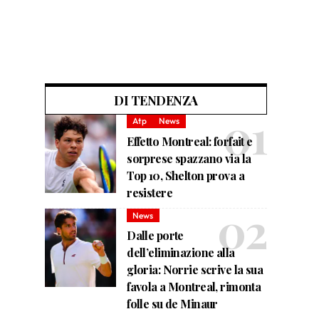
DI TENDENZA
Atp
News
Effetto Montreal: forfait e
sorprese spazzano via la
Top 10, Shelton prova a
resistere
News
Dalle porte
dell’eliminazione alla
gloria: Norrie scrive la sua
favola a Montreal, rimonta
folle su de Minaur