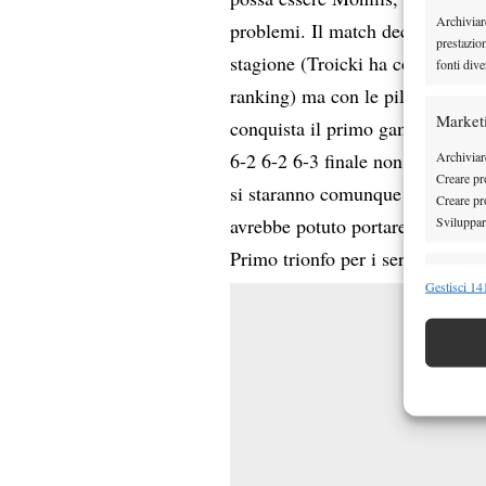
Archiviar
problemi. Il match decisivo, qui
prestazio
stagione (Troicki ha conquistato 
fonti dive
ranking) ma con le pile scariche.
Market
conquista il primo game, ma quell
Archiviare
6-2 6-2 6-3 finale non lascerà sp
Creare pro
si staranno comunque mangiando 
Creare pro
Sviluppare
avrebbe potuto portare a casa il 
Primo trionfo per i serbi, la Fra
Funzion
Gestisci 141
Abbinare e
Identifica
Garanti
Erogare
scelte 