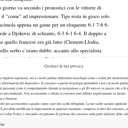
 giorno va secondo i pronostici con le vittorie di
 il “come” ad impressionare: Tips resta in gioco solo
 racimola appena un game per un eloquente 6-1 7-6 6-
cede a Djokovic di schianto, 6-3 6-1 6-4. Il doppio a
e quello francese era già fatto (Clement-Llodra,
uello serbo c’erano dubbi: accanto allo specialista
rebbe stato schierato Djokovic, se non altro per una
Gestisci la tua privacy
in fondo, a meno che non si possa contare su una
e i Bryan Bros, si possono schierare i migliori
le migliori esperienze, noi e i nostri partner utilizziamo tecnologie come i cookie per memorizzar
e informazioni del dispositivo. Il consenso a queste tecnologie permetterà a noi e ai nostri partne
dovic mette in campo Troicki e la cosa all’inizio
ati personali come il comportamento durante la navigazione o gli ID univoci su questo sito e di 
n set al 2-1 decisivo. A quel punto però Clement sale
n) personalizzati. Non acconsentire o ritirare il consenso può influire negativamente su alcune
che e funzioni.
testa ad uno smorto Llodra e il vento cambia: 6-4 7-5
otto per acconsentire a quanto sopra o per fare scelte dettagliate. Le tue scelte saranno applicate
 È possibile modificare le impostazioni in qualsiasi momento, compreso il ritiro del consenso, ut
onjic scolastico.
la Cookie Policy o cliccando sul pulsante di gestione del consenso nella parte inferiore dello sc
a fare il terzo punto e pare difficile che a farlo
che
i viene spazzato via da Djokovic senza grossi