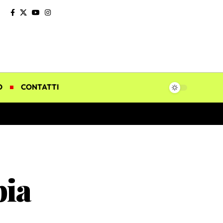
O
CONTATTI
bia