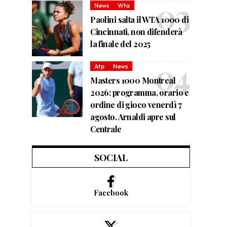
News
Wta
Paolini salta il WTA 1000 di
Cincinnati, non difenderà
la finale del 2025
Atp
News
Masters 1000 Montreal
2026: programma, orario e
ordine di gioco venerdì 7
agosto. Arnaldi apre sul
Centrale
SOCIAL
Facebook