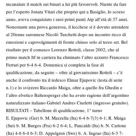
incanalare il match sui binari a lui più favorevoli. Niente da fare
per l’esperto Jonata Vitari che proprio qui a Basiglio, lo scorso
anno, aveva conquistato i suoi primi punti Atp all’età di 37 anni.
Nonostante una prova generosa, il lecchese si è dovuto arrendere
al 20enne saronnese Nicolò Turchetti dopo un incontro ricco di
emozioni e capovolgimenti di fronte chiuso solo al terzo set. Bel
risultato per il comasco Lorenzo Rottoli, classe 2002, che al
primo match Itf in carriera ha eliminato l’altro azzurro Francesco
Ferrari per 6-4 6-4. Domenica si completa la fase di
qualificazione, da seguire – oltre al giovanissimo Rottoli – c’è
anche il confronto tra il tedesco Elmar Ejupovic (testa di serie
n.1) e lo svizzero Riccardo Maiga, oltre a quello fra Ghedin e
l’altro elvetico Baltensperger che ha avuto ragione dell’argentino
naturalizzato italiano Gabriel Andres Ciurletti (ingresso gratuito).
RISULTATI – Tabellone di qualificazione, 1° turno
E. Ejupovic (Ger) b. M. Mazzella (Ita) 6-4 6-7(3) 6-1; R. Maiga
(Sui) b. M. Burgos (Fra) 6-2 6-4; L. Pancaldi (Ita) b. N. Carlone
(Ita) 4-6 6-4 6-3; D. Appelgren (Swe) b. A. Ingrao (Ita) 6-3 7-