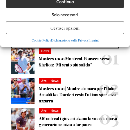
Continua
Nessun commento
Solo necessari
Devi essere
connesso
per inviare un commento.
Gestisci opzioni
Cookie Policy
Dichiarazione sulla Privacy
Imprint
DI TENDENZA
News
Masters 1000 Montreal, Fonseca verso
Shelton: “Mi sento più solido”
Atp
News
Masters 1000 | Montreal amara per l’Italia:
Arnaldi ko, Darderi resta l’ultima speranza
azzurra
Atp
News
A Montreal i giovani alzano la voce: la nuova
generazione inizia a far paura