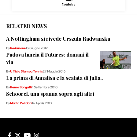
Youtube
RELATED NEWS
A Nottingham si rivede Urszula Radwanska
By
Redazione
13 Giugno 2012
Padova lancia il Futures: domani il
via
By
Ufficio Stampa Tennis
27 Maggio 2016
La prima di Annalisa e la scalata di Julia..
By
Remo Borgatti
1 Settembre 2010
Schoorel, una spanna sopra agli altri
By
Marta Polidori
16 Aprile 2013