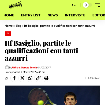
Aa
HOME
ENTRY LIST
NEWS
INTERVISTE
EDITOR
Home
»
Blog
»
Itf Basiglio, partite le qualificazioni con tanti azzurri
Itf
Itf Basiglio, partite le
qualificazioni con tanti
azzurri
By
Ufficio Stampa Tennis
04/03/2017
Last updated: 4 Marzo 2017 6:33 pm
4 Min Read