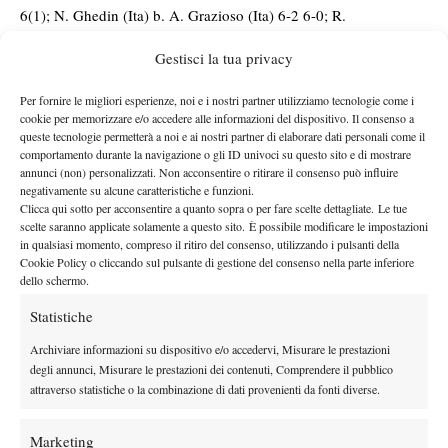
6(1); N. Ghedin (Ita) b. A. Grazioso (Ita) 6-2 6-0; R.
Baltensperger (Sui) b. A. Ciurletti (Ita) 6-2 6-2; C. Summaria (Ita)
Gestisci la tua privacy
b. S. Zorzi (Ita) 6-1 6-2; L. Ruepke (Ger) b. M. Speziali (Ita) 6-3
6-3; F. Ornago (Ita) b. M. Marfia (Ita) 6-4 7-6(2); M. Denbek
Per fornire le migliori esperienze, noi e i nostri partner utilizziamo tecnologie come i
(Pol) b. A. Ceppellini (Ita) 6-2 6-4; N. Turchetti (Ita) b. J. Vitari
cookie per memorizzare e/o accedere alle informazioni del dispositivo. Il consenso a
queste tecnologie permetterà a noi e ai nostri partner di elaborare dati personali come il
(Ita) 6-1 3-6 6-3, L. Rottoli (Ita) b. F. Ferrari (Ita) 6-4 6-4. Da
comportamento durante la navigazione o gli ID univoci su questo sito e di mostrare
concludere in serata: F. Salviato – A. Guerrieri (Ita), G. Di Nicola
annunci (non) personalizzati. Non acconsentire o ritirare il consenso può influire
– M. Mansson (Sve), R. Bertola (Svi) – F.Z. Zgombic (Cro), G.
negativamente su alcune caratteristiche e funzioni.
Clicca qui sotto per acconsentire a quanto sopra o per fare scelte dettagliate. Le tue
Ricca (Ita) – L. Frost (Sve).
scelte saranno applicate solamente a questo sito. È possibile modificare le impostazioni
in qualsiasi momento, compreso il ritiro del consenso, utilizzando i pulsanti della
Cookie Policy o cliccando sul pulsante di gestione del consenso nella parte inferiore
dello schermo.
Statistiche
Archiviare informazioni su dispositivo e/o accedervi, Misurare le prestazioni
degli annunci, Misurare le prestazioni dei contenuti, Comprendere il pubblico
attraverso statistiche o la combinazione di dati provenienti da fonti diverse.
Marketing