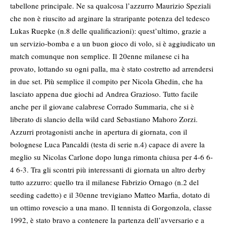
tabellone principale. Ne sa qualcosa l’azzurro Maurizio Speziali
che non è riuscito ad arginare la straripante potenza del tedesco
Lukas Ruepke (n.8 delle qualificazioni): quest’ultimo, grazie a
un servizio-bomba e a un buon gioco di volo, si è aggiudicato un
match comunque non semplice. Il 20enne milanese ci ha
provato, lottando su ogni palla, ma è stato costretto ad arrendersi
in due set. Più semplice il compito per Nicola Ghedin, che ha
lasciato appena due giochi ad Andrea Grazioso. Tutto facile
anche per il giovane calabrese Corrado Summaria, che si è
liberato di slancio della wild card Sebastiano Mahoro Zorzi.
Azzurri protagonisti anche in apertura di giornata, con il
bolognese Luca Pancaldi (testa di serie n.4) capace di avere la
meglio su Nicolas Carlone dopo lunga rimonta chiusa per 4-6 6-
4 6-3. Tra gli scontri più interessanti di giornata un altro derby
tutto azzurro: quello tra il milanese Fabrizio Ornago (n.2 del
seeding cadetto) e il 30enne trevigiano Matteo Marfia, dotato di
un ottimo rovescio a una mano. Il tennista di Gorgonzola, classe
1992, è stato bravo a contenere la partenza dell’avversario e a