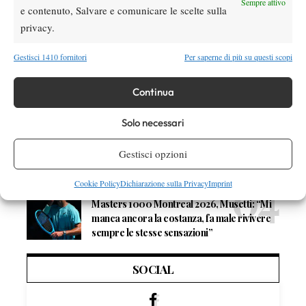
Sempre attivo
Quinn, Sonego entra nel tabellone
e contenuto, Salvare e comunicare le scelte sulla
privacy.
Tennis in TV
Gestisci 1410 fornitori
Per saperne di più su questi scopi
Masters 1000 Cincinnati 2026: a che ora e
dove vedere il sorteggio del tabellone
Continua
News
Solo necessari
Rusedski sul futuro di Alcaraz: “Non
giocherà lo US Open, forse non lo vedremo
Gestisci opzioni
più nel 2026”
Cookie Policy
Dichiarazione sulla Privacy
Imprint
Atp
News
Masters 1000 Montreal 2026, Musetti: “Mi
manca ancora la costanza, fa male rivivere
sempre le stesse sensazioni”
SOCIAL