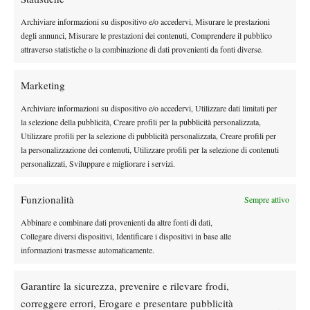
Tutte le gare in streaming sul sito dell’emittente locale Antenna 5
(www.antenna5.net), con collegamenti in diretta dai 5 campi in
Archiviare informazioni su dispositivo e/o accedervi, Misurare le prestazioni
degli annunci, Misurare le prestazioni dei contenuti, Comprendere il pubblico
terra rossa del Tc Santa Croce sull’Arno.
attraverso statistiche o la combinazione di dati provenienti da fonti diverse.
Risultati
Finale Boys : Lokoli (Fra) b Montgomery (Rsa) 6/4 6/4; Finale
Marketing
femminile : Konjuh (Cro) b Barty (Aus) 4/6 5/2 rit.
Archiviare informazioni su dispositivo e/o accedervi, Utilizzare dati limitati per
la selezione della pubblicità, Creare profili per la pubblicità personalizzata,
Utilizzare profili per la selezione di pubblicità personalizzata, Creare profili per
la personalizzazione dei contenuti, Utilizzare profili per la selezione di contenuti
personalizzati, Sviluppare e migliorare i servizi.
Nessun commento
Funzionalità
Sempre attivo
Devi essere
connesso
per inviare un commento.
Abbinare e combinare dati provenienti da altre fonti di dati,
Collegare diversi dispositivi, Identificare i dispositivi in base alle
informazioni trasmesse automaticamente.
DI TENDENZA
Garantire la sicurezza, prevenire e rilevare frodi,
News
correggere errori, Erogare e presentare pubblicità
Masters 1000 Cincinnati 2026: forfait di