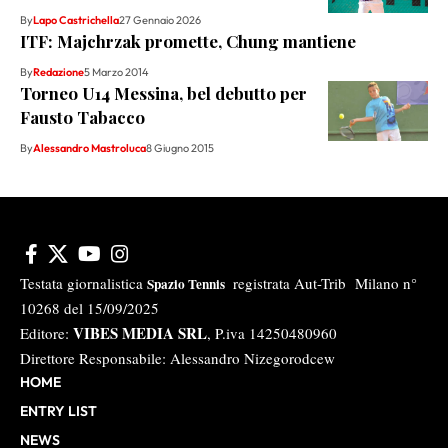
By
Lapo Castrichella
27 Gennaio 2026
ITF: Majchrzak promette, Chung mantiene
By
Redazione
5 Marzo 2014
Torneo U14 Messina, bel debutto per
Fausto Tabacco
By
Alessandro Mastroluca
8 Giugno 2015
Testata giornalistica
registrata Aut-Trib Milano n°
Spazio Tennis
10268 del 15/09/2025
VIBES MEDIA SRL
Editore:
, P.iva 14250480960
Direttore Responsabile: Alessandro Nizegorodcew
HOME
ENTRY LIST
NEWS