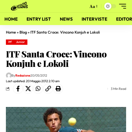
Aa
HOME
ENTRY LIST
NEWS
INTERVISTE
EDITOR
Home
»
Blog
»
ITF Santa Croce: Vincono Konjuh e Lokoli
Itf
Junior
ITF Santa Croce: Vincono
Konjuh e Lokoli
By
Redazione
20/05/2012
Last updated: 20 Maggio 2012 2:10 am
3 Min Read