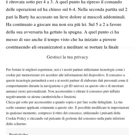
è ritrovata sotto per 4 a 3. A quel punto ha ripreso il comando
delle operazioni ed ha chiuso sul 6-4. Nella seconda partita sul 2
pari la Barty ha accusato un lieve dolore ai muscoli addominali.
Ha continuato a giocare ma non era più lei. Sul 5 a 2 a favore
della sua avversaria ha gettato la spugna. A quel punto ci ha
messo di suo anche il tempo visto che ha iniziato a piovere
costringendo gli organizzatori a meditare se portare la finale
maschile nel pallone o attendere la clemenza del tempo. Dopo
Gestisci la tua privacy
una buona oretta tornava il sole consentendo ai protagonisti della
finale maschile di scendere in campo. Il francese di origine corsa
Per fornire le migliori esperienze, noi e i nostri partner utilizziamo tecnologie come i
cookie per memorizzare e/o accedere alle informazioni del dispositivo. Il consenso a
, Laurent Lokoli dimostrava di essere più giocatore del suo
queste tecnologie permetterà a noi e ai nostri partner di elaborare dati personali come il
giovane rivale il sud africano Wayne Montgomery. Spezzava
comportamento durante la navigazione o gli ID univoci su questo sito e di mostrare
annunci (non) personalizzati. Non acconsentire o ritirare il consenso può influire
l’equilibrio del primo set grazie ad un servizio più efficace e ad
negativamente su alcune caratteristiche e funzioni.
una percentuale di errori molto ridotta. Nella seconda partita il
Clicca qui sotto per acconsentire a quanto sopra o per fare scelte dettagliate. Le tue
francese si staccava sul 4 a 1 e riusciva poi a conservare il
scelte saranno applicate solamente a questo sito. È possibile modificare le impostazioni
in qualsiasi momento, compreso il ritiro del consenso, utilizzando i pulsanti della
proprio vantaggio chiudendo il match per 6-4. Così dopo 34
Cookie Policy o cliccando sul pulsante di gestione del consenso nella parte inferiore
edizioni un giocatore francese iscrive il proprio nome nell’albo
dello schermo.
d’oro del torneo .
Statistiche