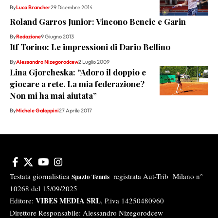
By
Luca Brancher
29 Dicembre 2014
Roland Garros Junior: Vincono Bencic e Garin
By
Redazione
9 Giugno 2013
Itf Torino: Le impressioni di Dario Bellino
By
Alessandro Nizegorodcew
2 Luglio 2009
Lina Gjorcheska: “Adoro il doppio e
giocare a rete. La mia federazione?
Non mi ha mai aiutata”
By
Michele Galoppini
27 Aprile 2017
Testata giornalistica
registrata Aut-Trib Milano n°
Spazio Tennis
10268 del 15/09/2025
VIBES MEDIA SRL
Editore:
, P.iva 14250480960
Direttore Responsabile: Alessandro Nizegorodcew