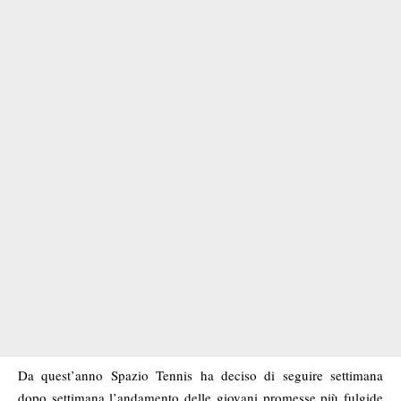
Da quest’anno Spazio Tennis ha deciso di seguire settimana
dopo settimana l’andamento delle giovani promesse più fulgide