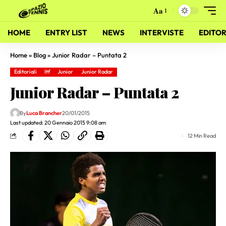
Aa
HOME
ENTRY LIST
NEWS
INTERVISTE
EDITOR
Home
»
Blog
»
Junior Radar – Puntata 2
Editoriali
Itf
Junior
Junior Radar
Junior Radar – Puntata 2
By
Luca Brancher
20/01/2015
Last updated: 20 Gennaio 2015 9:08 am
12 Min Read