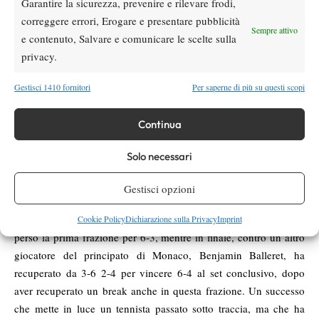
Garantire la sicurezza, prevenire e rilevare frodi,
interessante da raccontare a parte, e probabilmente in futuro lo
correggere errori, Erogare e presentare pubblicità
faremo. Cresciuto dal padre Brad, a cui è sempre stato affiancato
Sempre attivo
e contenuto, Salvare e comunicare le scelte sulla
un allenatore, Deiton ha colto, da junior, vari risultati di spessore
privacy.
– ha battuto Tiafoe e Coric, tra gli altri – ma la regolare istruzione
ne ha un po’ fermato uno sviluppo in campo internazionale.
Gestisci 1410 fornitori
Per saperne di più su questi scopi
Intenzionato a diventare pro’ a tutti gli effetti a febbraio,
Baughman ha festeggiato nel migliore modo la sua settimana
Continua
Sunrise (USA F3) cogliendo un titolo ai limiti del paradossale, in
cui si è aggiudicato tutte le contese al terzo set. Nei primi tre
Solo necessari
turni ha vinto per 7-5 al terzo contro il monegasco Arneodo,
l’iberico Vega Hernandez e il koreano Kim Young Seok – in
Gestisci opzioni
quest’ultimo caso recuperando da 1-4 nel terzo parziale. In
semifinale si è sbarazzato del francese Bensoussan dopo aver
Cookie Policy
Dichiarazione sulla Privacy
Imprint
perso la prima frazione per 6-3, mentre in finale, contro un altro
giocatore del principato di Monaco, Benjamin Balleret, ha
recuperato da 3-6 2-4 per vincere 6-4 al set conclusivo, dopo
aver recuperato un break anche in questa frazione. Un successo
che mette in luce un tennista passato sotto traccia, ma che ha