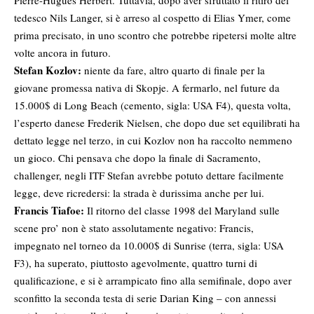
Pierre-Hugues Herbert. Tuttavia, dopo aver sfruttato il ritiro del
tedesco Nils Langer, si è arreso al cospetto di Elias Ymer, come
prima precisato, in uno scontro che potrebbe ripetersi molte altre
volte ancora in futuro.
Stefan Kozlov:
niente da fare, altro quarto di finale per la
giovane promessa nativa di Skopje. A fermarlo, nel future da
15.000$ di Long Beach (cemento, sigla: USA F4), questa volta,
l’esperto danese Frederik Nielsen, che dopo due set equilibrati ha
dettato legge nel terzo, in cui Kozlov non ha raccolto nemmeno
un gioco. Chi pensava che dopo la finale di Sacramento,
challenger, negli ITF Stefan avrebbe potuto dettare facilmente
legge, deve ricredersi: la strada è durissima anche per lui.
Francis Tiafoe:
Il ritorno del classe 1998 del Maryland sulle
scene pro’ non è stato assolutamente negativo: Francis,
impegnato nel torneo da 10.000$ di Sunrise (terra, sigla: USA
F3), ha superato, piuttosto agevolmente, quattro turni di
qualificazione, e si è arrampicato fino alla semifinale, dopo aver
sconfitto la seconda testa di serie Darian King – con annessi