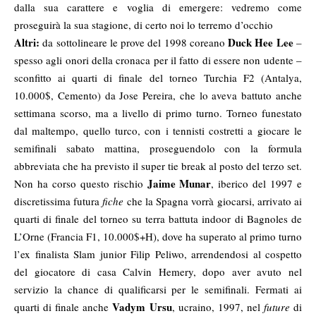
dalla sua carattere e voglia di emergere: vedremo come
proseguirà la sua stagione, di certo noi lo terremo d’occhio
Altri:
Duck Hee Lee
da sottolineare le prove del 1998 coreano
–
spesso agli onori della cronaca per il fatto di essere non udente –
sconfitto ai quarti di finale del torneo Turchia F2 (Antalya,
10.000$, Cemento) da Jose Pereira, che lo aveva battuto anche
settimana scorso, ma a livello di primo turno. Torneo funestato
dal maltempo, quello turco, con i tennisti costretti a giocare le
semifinali sabato mattina, proseguendolo con la formula
abbreviata che ha previsto il super tie break al posto del terzo set.
Jaime Munar
Non ha corso questo rischio
, iberico del 1997 e
discretissima futura
fiche
che la Spagna vorrà giocarsi, arrivato ai
quarti di finale del torneo su terra battuta indoor di Bagnoles de
L’Orne (Francia F1, 10.000$+H), dove ha superato al primo turno
l’ex finalista Slam junior Filip Peliwo, arrendendosi al cospetto
del giocatore di casa Calvin Hemery, dopo aver avuto nel
servizio la chance di qualificarsi per le semifinali. Fermati ai
Vadym Ursu
quarti di finale anche
, ucraino, 1997, nel
future
di