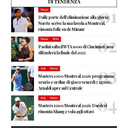
DI TENDENZA
News
Dalle porte dell’eliminazione alla gloria:
Norrie scrive la sua favola a Montreal,
rimonta folle su de Minaur
News
Wta
Paolini salta il WTA 1000 di Cincinnati, non
difenderà la finale del 2025
Atp
News
Masters 1000 Montreal 2026: programma,
orario e ordine di gioco venerdì 7 agosto.
Arnaldi apre sul Centrale
Atp
News
Masters 1000 Montreal 2026: Darderi
rimonta Shang e vola agli ottavi