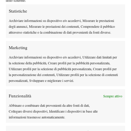
dello schermo.
Yuliana Lizarazo.
Nathalia Vikhlyantseva:
non deve essere stato semplice il
Statistiche
cambio di fuso (era a Shenzen la scorsa settimana) e di superficie
Archiviare informazioni su dispositivo e/o accedervi, Misurare le prestazioni
per la giovane russa che si è arresa nel secondo turno delle
degli annunci, Misurare le prestazioni dei contenuti, Comprendere il pubblico
qualificazioni alla nostra Maria Elena Camerin (giunta poi ai
attraverso statistiche o la combinazione di dati provenienti da fonti diverse.
quarti di finale) con il punteggio di 64 62 nel torneo da 25.000$
di Plantation, su terra outdoor.
Marketing
Darya Kasatkina:
comincia nel migliore dei modi la stagione per
Archiviare informazioni su dispositivo e/o accedervi, Utilizzare dati limitati per
la campionessa del Roland Garros junior 2014 con una
la selezione della pubblicità, Creare profili per la pubblicità personalizzata,
semifinale, partendo dalle qualificazioni, nel torneo di Plantation.
Utilizzare profili per la selezione di pubblicità personalizzata, Creare profili per
Un cammino netto fino ai quarti di finale per la russa che non ha
la personalizzazione dei contenuti, Utilizzare profili per la selezione di contenuti
personalizzati, Sviluppare e migliorare i servizi.
perso un set, battendo, tra le altre, la tedesca Pfizenmaier, testa di
serie numero 2 e la nostra Camerin, per 6-0 4-6 6-1, per
Funzionalità
Sempre attivo
arrendersi infine alla futura vincitrice del torneo, Sachia Vickery,
al termine di due frazioni spintesi fino al tiebreak.
Abbinare e combinare dati provenienti da altre fonti di dati,
FUORIQUOTA
Collegare diversi dispositivi, Identificare i dispositivi in base alle
informazioni trasmesse automaticamente.
Il migliore:
Deiton Baughman
la copertina spetta a
,
californiano, classe 1996, con alle spalle una storia che sarebbe