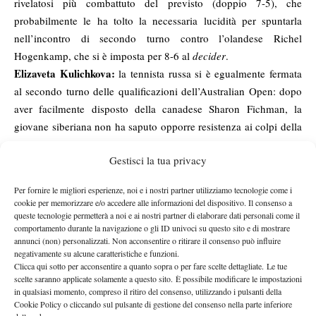
rivelatosi più combattuto del previsto (doppio 7-5), che
probabilmente le ha tolto la necessaria lucidità per spuntarla
nell’incontro di secondo turno contro l’olandese Richel
Hogenkamp, che si è imposta per 8-6 al
decider
.
Elizaveta Kulichkova:
la tennista russa si è egualmente fermata
al secondo turno delle qualificazioni dell’Australian Open: dopo
aver facilmente disposto della canadese Sharon Fichman, la
giovane siberiana non ha saputo opporre resistenza ai colpi della
croata Petra Martic, che ha successivamente raggiunto il
Gestisci la tua privacy
tabellone di singolare.
Francoise Abanda:
dopo la qualificazione colta in pompa
Per fornire le migliori esperienze, noi e i nostri partner utilizziamo tecnologie come i
magna all’ultimo U.S. Open, la canadese, classe 1997, ci ha
cookie per memorizzare e/o accedere alle informazioni del dispositivo. Il consenso a
riprovato agli Australian Open, ma dopo il set conquistato ai
queste tecnologie permetterà a noi e ai nostri partner di elaborare dati personali come il
comportamento durante la navigazione o gli ID univoci su questo sito e di mostrare
danni di Shahar Peer nel primo turno, si è arresa al suo ritorno,
annunci (non) personalizzati. Non acconsentire o ritirare il consenso può influire
che le è costate il prosieguo nel torneo.
negativamente su alcune caratteristiche e funzioni.
Ingrid Neel:
Clicca qui sotto per acconsentire a quanto sopra o per fare scelte dettagliate. Le tue
ha cercato la qualificazione nel 25.000 di Plantation
scelte saranno applicate solamente a questo sito. È possibile modificare le impostazioni
(terra rossa, outdoor) la 16enne della Pennsylvania, ma la sua
in qualsiasi momento, compreso il ritiro del consenso, utilizzando i pulsanti della
corsa si è fermata al secondo turno, al cospetto della colombiana
Cookie Policy o cliccando sul pulsante di gestione del consenso nella parte inferiore