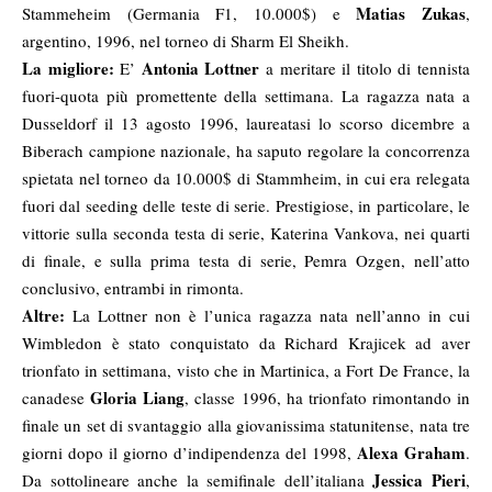
Matias Zukas
Stammeheim (Germania F1, 10.000$) e
,
argentino, 1996, nel torneo di Sharm El Sheikh.
La migliore:
Antonia Lottner
E’
a meritare il titolo di tennista
fuori-quota più promettente della settimana. La ragazza nata a
Dusseldorf il 13 agosto 1996, laureatasi lo scorso dicembre a
Biberach campione nazionale, ha saputo regolare la concorrenza
spietata nel torneo da 10.000$ di Stammheim, in cui era relegata
fuori dal seeding delle teste di serie. Prestigiose, in particolare, le
vittorie sulla seconda testa di serie, Katerina Vankova, nei quarti
di finale, e sulla prima testa di serie, Pemra Ozgen, nell’atto
conclusivo, entrambi in rimonta.
Altre:
La Lottner non è l’unica ragazza nata nell’anno in cui
Wimbledon è stato conquistato da Richard Krajicek ad aver
trionfato in settimana, visto che in Martinica, a Fort De France, la
Gloria Liang
canadese
, classe 1996, ha trionfato rimontando in
finale un set di svantaggio alla giovanissima statunitense, nata tre
Alexa Graham
giorni dopo il giorno d’indipendenza del 1998,
.
Jessica Pieri
Da sottolineare anche la semifinale dell’italiana
,