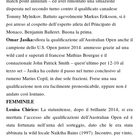
match point annullati – ed aver rimontato una situazione
disperata nel secondo turno contro il qualificato canadese
Tommy Mylnikov. Battuto agevolmente Markus Eriksson, si è
poi arreso al cospetto dell’esperto atleta del Principato di
Monaco, Benjamin Balleret. Buona la prima.
Omar Jasika:
sfiora la qualificazione all’Australian Open anche il
campione dello U.S. Open junior 2014: ammesso grazie ad una
wild card e superati il francese Mathias Bourgue e il
connazionale John Patrick Smith – quest’ultimo per 12-10 al
terzo set – Jasika ha ceduto il passo nel turno conclusivo al
rumeno Marius Copil, in due sole frazioni. Forse una sua
qualificazione non era facilmente pronosticabile, eppure non è
andato così lontano.
FEMMINILE
Louisa Chirico:
La statunitense, dopo il brillante 2014, si era
meritata l’accesso alle qualificazioni dell’Australian Open ed è
stata fortunata nell’urna del sorteggio, dato che le era stata
abbinata la wild locale Naiktha Bains (1997). Incontro, pur vinto,