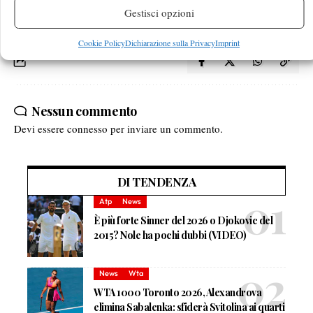
Petra Kvitova
Roberta Vinci
Semifinale
Gestisci opzioni
Cookie Policy
Dichiarazione sulla Privacy
Imprint
Nessun commento
Devi essere
connesso
per inviare un commento.
DI TENDENZA
Atp
News
È più forte Sinner del 2026 o Djokovic del
2015? Nole ha pochi dubbi (VIDEO)
News
Wta
WTA 1000 Toronto 2026, Alexandrova
elimina Sabalenka: sfiderà Svitolina ai quarti