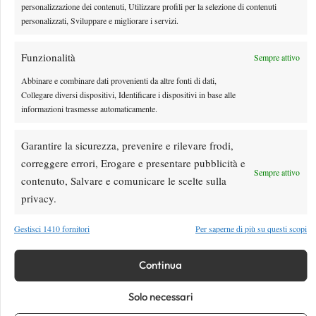
personalizzazione dei contenuti, Utilizzare profili per la selezione di contenuti
“E’ stato un match più duro del previsto, sono felice di averlo
personalizzati, Sviluppare e migliorare i servizi.
portato a termine nel migliore dei modi perchè c’è un sapore
particolare quando si rappresenta il proprio paese. Tra noi c’è un
Funzionalità
Sempre attivo
vero e proprio contrasto di stili, lei rispondeva molto bene, il
Abbinare e combinare dati provenienti da altre fonti di dati,
servizio mi ha aiutato molto. Onestamente mi aspettavo di dover
Collegare diversi dispositivi, Identificare i dispositivi in base alle
affrontare la Vinci e non la Errani, quindi con il nostro coach
informazioni trasmesse automaticamente.
avevamo preparato nel migliore dei modi l’incontro anche sotto
l’aspetto tattico”.
Garantire la sicurezza, prevenire e rilevare frodi,
Petr Pala
Conferma tutto anche il coach ceco
: “Chiudere in due
correggere errori, Erogare e presentare pubblicità e
set si è rivelato molto importante perchè stava diventando un
Sempre attivo
contenuto, Salvare e comunicare le scelte sulla
incontro complicato sia fisicamente che mentalmente. Siamo già
privacy.
proiettati alla finale, non sono mai abbastanza i successi in Fed
Cup. Giocheremo in casa anche contro la Germania, speriamo di
Gestisci 1410 fornitori
Per saperne di più su questi scopi
poter contare ancora una volta sul calore del nostro pubblico”.
Continua
Solo necessari
TAGGED:
Camila Giorgi
Fed Cup
Italia
Lucie Safarova