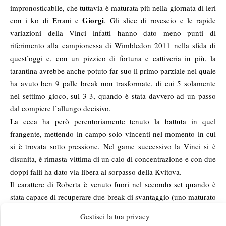
impronosticabile, che tuttavia è maturata più nella giornata di ieri
Giorgi
con i ko di Errani e
. Gli slice di rovescio e le rapide
variazioni della Vinci infatti hanno dato meno punti di
riferimento alla campionessa di Wimbledon 2011 nella sfida di
quest’oggi e, con un pizzico di fortuna e cattiveria in più, la
tarantina avrebbe anche potuto far suo il primo parziale nel quale
ha avuto ben 9 palle break non trasformate, di cui 5 solamente
nel settimo gioco, sul 3-3, quando è stata davvero ad un passo
dal compiere l’allungo decisivo.
La ceca ha però perentoriamente tenuto la battuta in quel
frangente, mettendo in campo solo vincenti nel momento in cui
si è trovata sotto pressione. Nel game successivo la Vinci si è
disunita, è rimasta vittima di un calo di concentrazione e con due
doppi falli ha dato via libera al sorpasso della Kvitova.
Il carattere di Roberta è venuto fuori nel secondo set quando è
stata capace di recuperare due break di svantaggio (uno maturato
nel game di apertura e l’altro sul 3-3), impensierendo non poco
Gestisci la tua privacy
la sua avversaria e il pubblico di casa. La direttrice servizio-dritto