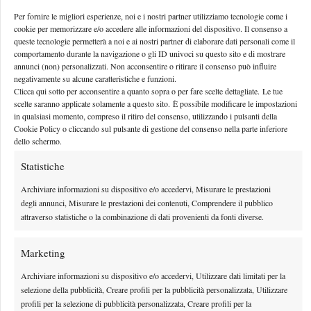
della ceca si è però rivelata anche oggi un’autentica arma letale,
Per fornire le migliori esperienze, noi e i nostri partner utilizziamo tecnologie come i
una scialuppa di salvataggio a cui aggrapparsi quando le cose
cookie per memorizzare e/o accedere alle informazioni del dispositivo. Il consenso a
queste tecnologie permetterà a noi e ai nostri partner di elaborare dati personali come il
avevano cominciato a mettersi male.
comportamento durante la navigazione o gli ID univoci su questo sito e di mostrare
Quello che stupisce è il fatto che Petra non abbia una grande
annunci (non) personalizzati. Non acconsentire o ritirare il consenso può influire
negativamente su alcune caratteristiche e funzioni.
varietà di soluzioni tattiche ma le sue accelerazioni con i colpi di
Clicca qui sotto per acconsentire a quanto sopra o per fare scelte dettagliate. Le tue
rimbalzo lasciano a bocca aperta per la loro straordinaria
scelte saranno applicate solamente a questo sito. È possibile modificare le impostazioni
efficacia. Sul 5-5, quando già si pregustava aria di tie break, la
in qualsiasi momento, compreso il ritiro del consenso, utilizzando i pulsanti della
Cookie Policy o cliccando sul pulsante di gestione del consenso nella parte inferiore
nostra portacolori ha poi perso nuovamente la battuta, alzando
dello schermo.
definitivamente bandiera bianca.
Statistiche
Una prestazione in ogni caso positiva per Robertina che veniva
da un’inizio di stagione terrificante con, finora, solamente due
Archiviare informazioni su dispositivo e/o accedervi, Misurare le prestazioni
successi all’attivo. Qualcuno sui social network ha espresso
degli annunci, Misurare le prestazioni dei contenuti, Comprendere il pubblico
attraverso statistiche o la combinazione di dati provenienti da fonti diverse.
qualche rimpianto sul fatto che avrebbe potuto essere scelta la
Vinci per scendere in campo anche nella prima giornata, magari
Marketing
Sarita Errani
al posto di una
eccessivamente sottotono. La
Safarova
sensazione,comunque, è che con Kvitova e
così in
Archiviare informazioni su dispositivo e/o accedervi, Utilizzare dati limitati per la
palla, difficilmente l’esito finale sarebbe potuto essere ribaltato.
selezione della pubblicità, Creare profili per la pubblicità personalizzata, Utilizzare
profili per la selezione di pubblicità personalizzata, Creare profili per la
Nelle dichiarazioni post-gara Petra ha dato merito a Robertina: