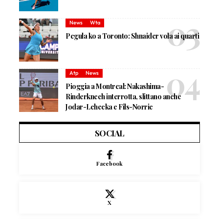
News
Wta
Pegula ko a Toronto: Shnaider vola ai quarti
Atp
News
Pioggia a Montreal: Nakashima-
Rinderknech interrotta, slittano anche
Jodar-Lehecka e Fils-Norrie
SOCIAL
Facebook
X