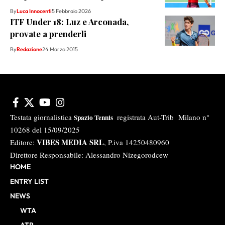
By
Luca Innocenti
5 Febbraio 2026
ITF Under 18: Luz e Arconada,
provate a prenderli
By
Redazione
24 Marzo 2015
Testata giornalistica
registrata Aut-Trib Milano n°
Spazio Tennis
10268 del 15/09/2025
VIBES MEDIA SRL
Editore:
, P.iva 14250480960
Direttore Responsabile: Alessandro Nizegorodcew
HOME
ENTRY LIST
NEWS
WTA