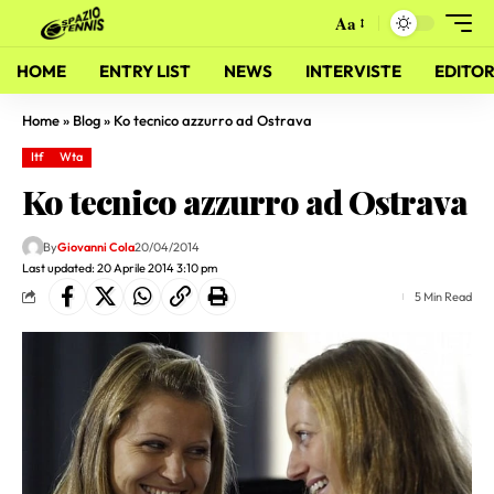
Aa
HOME
ENTRY LIST
NEWS
INTERVISTE
EDITOR
Home
»
Blog
»
Ko tecnico azzurro ad Ostrava
Itf
Wta
Ko tecnico azzurro ad Ostrava
By
Giovanni Cola
20/04/2014
Last updated: 20 Aprile 2014 3:10 pm
5 Min Read