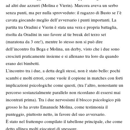
ad altri due azzurri (Molina e Vierin). Marcora aveva un serbo
senza punti, ma per nulla sprovveduto: il ragazzo di Busto se l’è
cavata giocando meglio dell’avversario i punti importanti. La
partita tra Oradini e Vierin è stata una vera e propria battaglia,
risolta da Oradini in suo favore al tie break del terzo set
(maratona da 3 ore!), mentre lo stesso non si può dire
dell’incontro fra Bega e Molina, un derby, visto che i due sono
cresciuti praticamente insieme e si allenano tra loro da quando
erano dei bimbetti.
L’incontro tra i due, a detta degli stessi, non è stato bello: pochi
scambi e molti errori, come vuole il copione in matches con forti
implicazioni psicologiche come questi, (tra l’altro, nonostante un
percorso sostanzialmente parallelo non ricordano di essersi mai
incontrati prima). Tra i due nervosismi il blocco psicologico più
grosso lo ha avuto Emanuele Molina, come testimonia il
punteggio, piuttosto netto, in favore del suo avversario.
È stato nel frattempo compilato il tabellone principale, che come
detto allinea molti giocatori di spessore.