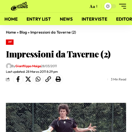
Aa
HOME
ENTRY LIST
NEWS
INTERVISTE
EDITOR
Home
»
Blog
»
Impressioni da Taverne (2)
Itf
Impressioni da Taverne (2)
By
Gianfilippo Maiga
28/03/2011
Last updated: 28 Marzo 2011 8:29 pm
3 Min Read