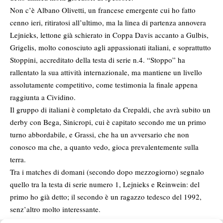
Non c’è Albano Olivetti, un francese emergente cui ho fatto
cenno ieri, ritiratosi all’ultimo, ma la linea di partenza annovera
Lejnieks, lettone già schierato in Coppa Davis accanto a Gulbis,
Grigelis, molto conosciuto agli appassionati italiani, e soprattutto
Stoppini, accreditato della testa di serie n.4. “Stoppo” ha
rallentato la sua attività internazionale, ma mantiene un livello
assolutamente competitivo, come testimonia la finale appena
raggiunta a Cividino.
Il gruppo di italiani è completato da Crepaldi, che avrà subito un
derby con Bega, Sinicropi, cui è capitato secondo me un primo
turno abbordabile, e Grassi, che ha un avversario che non
conosco ma che, a quanto vedo, gioca prevalentemente sulla
terra.
Tra i matches di domani (secondo dopo mezzogiorno) segnalo
quello tra la testa di serie numero 1, Lejnieks e Reinwein: del
primo ho già detto; il secondo è un ragazzo tedesco del 1992,
senz’altro molto interessante.