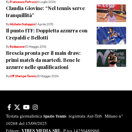
By
Francesco Petrucci
6 Luglio 2026
Claudia Giovine: “Nel tennis serve
tranquillità”
By
Michele Galoppini
1 Aprile 2015
Il punto ITF: Doppietta azzurra con
Crepaldi e Bellotti
By
Redazione
10 Maggio 2016
Brescia pronta per il main draw:
primi match da martedì. Bene le
azzurre nelle qualificazioni
By
Uff Stampa Tennis
28 Maggio 2024
Testata giornalistica
registrata Aut-Trib Milano n°
Spazio Tennis
10268 del 15/09/2025
VIBES MEDIA SRL
Editore:
, P.iva 14250480960