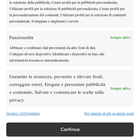
la selezione della pubblicità, Creare profili per la pubblicità personalizzata,
Utilizzare profili per la selezione di pubblicità personalizzata, Creare profili per
la personalizzazione dei contenuti, Utilizzare profili per la selezione di contenuti
personalizzati, Sviluppare e migliorare i servizi.
TAGGED:
Emanuele Molina
Erik Crepaldi
Gianfilippo Maiga
Itf
Itf Taverne
Lugano
Riccardo Maiga
Funzionalità
Sempre attivo
Roberto Marcora
Taverne
Abbinare e combinare dati provenienti da altre fonti di dati,
Collegare diversi dispositivi, Identificare i dispositivi in base alle
informazioni trasmesse automaticamente.
Garantire la sicurezza, prevenire e rilevare frodi,
correggere errori, Erogare e presentare pubblicità
Nessun commento
Sempre attivo
e contenuto, Salvare e comunicare le scelte sulla
Devi essere
connesso
per inviare un commento.
privacy.
Gestisci 1410 fornitori
Per saperne di più su questi scopi
DI TENDENZA
Atp
News
Continua
Pioggia a Montreal: Nakashima-