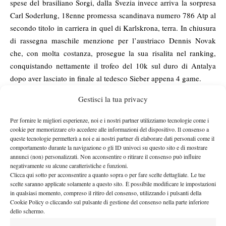
spese del brasiliano Sorgi, dalla Svezia invece arriva la sorpresa
Carl Soderlung, 18enne promessa scandinava numero 786 Atp al
secondo titolo in carriera in quel di Karlskrona, terra. In chiusura
di rassegna maschile menzione per l’austriaco Dennis Novak
che, con molta costanza, prosegue la sua risalita nel ranking,
conquistando nettamente il trofeo del 10k sul duro di Antalya
dopo aver lasciato in finale al tedesco Sieber appena 4 game.
Decisamente frizzante anche la settimana del circuito Itf che
Gestisci la tua privacy
vedeva diversi tornei di punta in cartellone. Cominciando proprio
a
dagli Itf chiave in programma si segnala l’ottimo sussulto
Per fornire le migliori esperienze, noi e i nostri partner utilizziamo tecnologie come i
Cagnes.Sur-.Mer
Magda
(100.000$, terra) della polacca
cookie per memorizzare e/o accedere alle informazioni del dispositivo. Il consenso a
queste tecnologie permetterà a noi e ai nostri partner di elaborare dati personali come il
Linette
, che conferma di meritarsi ampiamente un posto in top
comportamento durante la navigazione o gli ID univoci su questo sito e di mostrare
100 (al momento è numero 81 Wta) dopo aver frenato in finale le
annunci (non) personalizzati. Non acconsentire o ritirare il consenso può influire
negativamente su alcune caratteristiche e funzioni.
velleità della speranza tedesca Carina Witthoeft, ko 63 75.
Clicca qui sotto per acconsentire a quanto sopra o per fare scelte dettagliate. Le tue
Rimanendo sugli Itf caldi appena terminati arrivano punti
scelte saranno applicate solamente a questo sito. È possibile modificare le impostazioni
Kai-Lin Zhang
preziosissimi anche per la cinese
, che si regala il
in qualsiasi momento, compreso il ritiro del consenso, utilizzando i pulsanti della
Cookie Policy o cliccando sul pulsante di gestione del consenso nella parte inferiore
successo nel 100k di
best ranking al numero 118 Wta dopo il
dello schermo.
Anning
(terra), vinto al termine di un derby rocambolesco contro