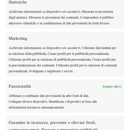
Statistiche
Shaui Peng finito 61 06 4-2 ritiro. I ricchi 75.000 dollari di Gifu
(cemento) e Indian Harbour Beach (terra) finiscono preda
Archiviare informazioni su dispositivo e/o accedervi, Misurare le prestazioni
rispettivamente delle neo top 150 Hiroko Kuwata (62 26 64 alla
degli annunci, Misurare le prestazioni dei contenuti, Comprendere il pubblico
attraverso statistiche o la combinazione di dati provenienti da fonti diverse.
successo
Wang) e Jennifer Brady (Towsend battuta 63 75),
casalingo anche per il jolly tunisino Ons Jabeur
, che rimonta la
Marketing
Oprandi nella finale del 50.000 dollari di Tunis con lo score di 16
62 62. E’ in chiusura di riepilogo però che arriva la conferma
Archiviare informazioni su dispositivo e/o accedervi, Utilizzare dati limitati per
della migliore tennista della settimana, che ancora una volta è la
la selezione della pubblicità, Creare profili per la pubblicità personalizzata,
Utilizzare profili per la selezione di pubblicità personalizzata, Creare profili per
russa Anastasia Gasanova, ispiratissima scommessa di Saratov
la personalizzazione dei contenuti, Utilizzare profili per la selezione di contenuti
classe 1999 al quinto titolo in carriera (secondo dell’anno) tra le
personalizzati, Sviluppare e migliorare i servizi.
Positiva la semifinale
mura “amiche” del 10k di Khimki.
raggiunta da Anna Turati
al solito appuntamento a S.
Funzionalità
Sempre attivo
Margherita di Pula, sconfitta solo dalla poi vincitrice e numero 1
Abbinare e combinare dati provenienti da altre fonti di dati,
del seeding Priscilla Hon, speranza del tennis australiano.
Collegare diversi dispositivi, Identificare i dispositivi in base alle
TENNISTA FUTURE DELLA SETTIMANA: CARL
informazioni trasmesse automaticamente.
SODERLUNG (SWE)
MIGLIOR AZZURRO;: RICCARDO BELLOTTI
Garantire la sicurezza, prevenire e rilevare frodi,
TENNISTA ITF DELLA SETTIMANA: ANASTASIA
correggere errori, Erogare e presentare pubblicità