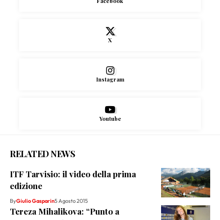
Facebook
X
Instagram
Youtube
RELATED NEWS
ITF Tarvisio: il video della prima
edizione
By
Giulio Gasparin
5 Agosto 2015
Tereza Mihalikova: “Punto a