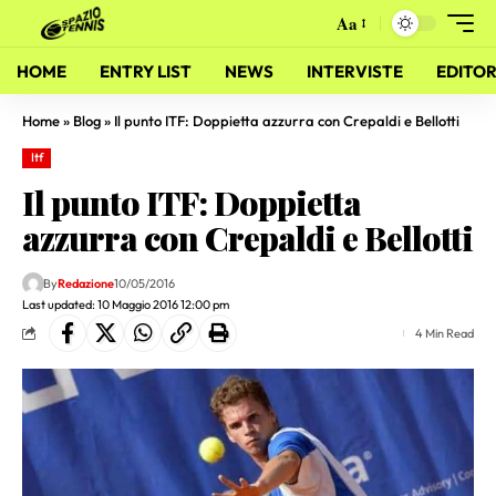
Aa
HOME
ENTRY LIST
NEWS
INTERVISTE
EDITOR
Home
»
Blog
»
Il punto ITF: Doppietta azzurra con Crepaldi e Bellotti
Itf
Il punto ITF: Doppietta
azzurra con Crepaldi e Bellotti
By
Redazione
10/05/2016
Last updated: 10 Maggio 2016 12:00 pm
4 Min Read