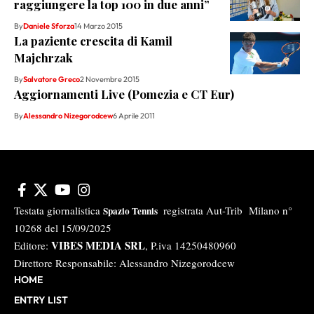
raggiungere la top 100 in due anni”
By
Daniele Sforza
14 Marzo 2015
La paziente crescita di Kamil
Majchrzak
By
Salvatore Greco
2 Novembre 2015
Aggiornamenti Live (Pomezia e CT Eur)
By
Alessandro Nizegorodcew
6 Aprile 2011
Testata giornalistica
registrata Aut-Trib Milano n°
Spazio Tennis
10268 del 15/09/2025
VIBES MEDIA SRL
Editore:
, P.iva 14250480960
Direttore Responsabile: Alessandro Nizegorodcew
HOME
ENTRY LIST