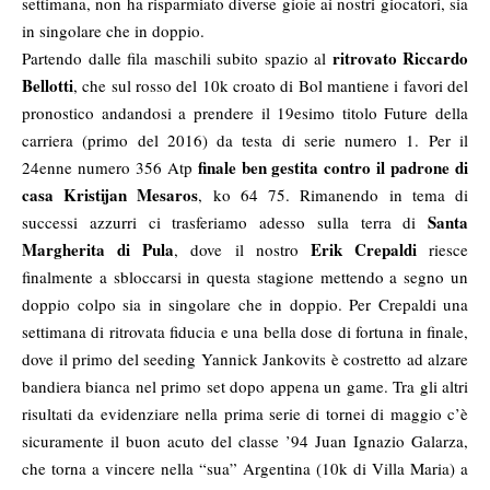
settimana, non ha risparmiato diverse gioie ai nostri giocatori, sia
in singolare che in doppio.
ritrovato Riccardo
Partendo dalle fila maschili subito spazio al
Bellotti
, che sul rosso del 10k croato di Bol mantiene i favori del
pronostico andandosi a prendere il 19esimo titolo Future della
carriera (primo del 2016) da testa di serie numero 1. Per il
finale ben gestita contro il padrone di
24enne numero 356 Atp
casa Kristijan Mesaros
, ko 64 75. Rimanendo in tema di
Santa
successi azzurri ci trasferiamo adesso sulla terra di
Margherita di Pula
Erik Crepaldi
, dove il nostro
riesce
finalmente a sbloccarsi in questa stagione mettendo a segno un
doppio colpo sia in singolare che in doppio. Per Crepaldi una
settimana di ritrovata fiducia e una bella dose di fortuna in finale,
dove il primo del seeding Yannick Jankovits è costretto ad alzare
bandiera bianca nel primo set dopo appena un game. Tra gli altri
risultati da evidenziare nella prima serie di tornei di maggio c’è
sicuramente il buon acuto del classe ’94 Juan Ignazio Galarza,
che torna a vincere nella “sua” Argentina (10k di Villa Maria) a