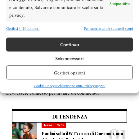
GASANOVA (RUS)
Sempre attivo
e contenuto, Salvare e comunicare le scelte sulla
MIGLIOR AZZURRA: ANNA TURATI
privacy.
Gestisci 1410 fornitori
Per saperne di più su questi scopi
TAGGED:
Anna Turati
Erik Crepaldi
Riccardo Bellotti
Continua
Solo necessari
Gestisci opzioni
Nessun commento
Cookie Policy
Dichiarazione sulla Privacy
Imprint
Devi essere
connesso
per inviare un commento.
DI TENDENZA
News
Wta
Paolini salta il WTA 1000 di Cincinnati, non