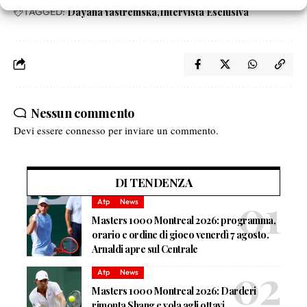
TAGGED:
Dayana Yastremska
Intervista Esclusiva
Nessun commento
Devi essere
connesso
per inviare un commento.
DI TENDENZA
Atp
News
Masters 1000 Montreal 2026: programma,
orario e ordine di gioco venerdì 7 agosto.
Arnaldi apre sul Centrale
Atp
News
Masters 1000 Montreal 2026: Darderi
rimonta Shang e vola agli ottavi