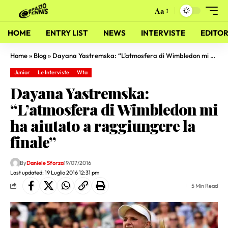
Aa
HOME
ENTRY LIST
NEWS
INTERVISTE
EDITOR
Home
»
Blog
»
Dayana Yastremska: “L’atmosfera di Wimbledon mi ha aiutato a raggiungere la finale”
Junior
Le Interviste
Wta
Dayana Yastremska:
“L’atmosfera di Wimbledon mi
ha aiutato a raggiungere la
finale”
By
Daniele Sforza
19/07/2016
Last updated: 19 Luglio 2016 12:31 pm
5 Min Read