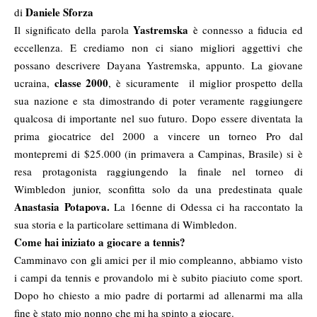
Daniele Sforza
di
Yastremska
Il significato della parola
è connesso a fiducia ed
eccellenza. E crediamo non ci siano migliori aggettivi che
possano descrivere Dayana Yastremska, appunto. La giovane
classe 2000
ucraina,
, è sicuramente il miglior prospetto della
sua nazione e sta dimostrando di poter veramente raggiungere
qualcosa di importante nel suo futuro. Dopo essere diventata la
prima giocatrice del 2000 a vincere un torneo Pro dal
montepremi di $25.000 (in primavera a Campinas, Brasile) si è
resa protagonista raggiungendo la finale nel torneo di
Wimbledon junior, sconfitta solo da una predestinata quale
Anastasia Potapova.
La 16enne di Odessa ci ha raccontato la
sua storia e la particolare settimana di Wimbledon.
Come hai iniziato a giocare a tennis?
Camminavo con gli amici per il mio compleanno, abbiamo visto
i campi da tennis e provandolo mi è subito piaciuto come sport.
Dopo ho chiesto a mio padre di portarmi ad allenarmi ma alla
fine è stato mio nonno che mi ha spinto a giocare.