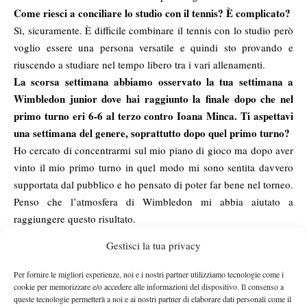
Come riesci a conciliare lo studio con il tennis? È complicato?
Sì, sicuramente. È difficile combinare il tennis con lo studio però
voglio essere una persona versatile e quindi sto provando e
riuscendo a studiare nel tempo libero tra i vari allenamenti.
La scorsa settimana abbiamo osservato la tua settimana a
Wimbledon junior dove hai raggiunto la finale dopo che nel
primo turno eri 6-6 al terzo contro Ioana Minca. Ti aspettavi
una settimana del genere, soprattutto dopo quel primo turno?
Ho cercato di concentrarmi sul mio piano di gioco ma dopo aver
vinto il mio primo turno in quel modo mi sono sentita davvero
supportata dal pubblico e ho pensato di poter far bene nel torneo.
Penso che l’atmosfera di Wimbledon mi abbia aiutato a
raggiungere questo risultato.
E se parliamo in particolare della parte finale del match
Gestisci la tua privacy
contro la Potapova, in finale, è successo di tutto con le tue
chiamate di Hawk Eye. Eri certa che fossero uscite o magari
Per fornire le migliori esperienze, noi e i nostri partner utilizziamo tecnologie come i
hai chiesto Hawk Eye quasi per disperazione?
cookie per memorizzare e/o accedere alle informazioni del dispositivo. Il consenso a
queste tecnologie permetterà a noi e ai nostri partner di elaborare dati personali come il
Credo che Hawk Eye dia un notevole aiuto ai giocatori e anche