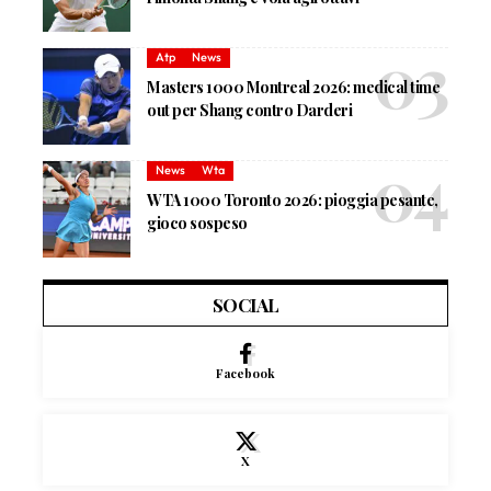
Atp
News
Masters 1000 Montreal 2026: medical time
out per Shang contro Darderi
News
Wta
WTA 1000 Toronto 2026: pioggia pesante,
gioco sospeso
SOCIAL
Facebook
X