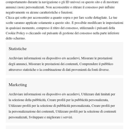
comportamento durante la navigazione o gli ID univoci su questo sito e di mostrare
agli arbitri. Quando ho chiamato Hawk Eye sui match point ero
annunci (non) personalizzati. Non acconsentire o ritirare il consenso può influire
negativamente su alcune caratteristiche e funzioni.
sicura della mia decisione e sono contenta che il sistema
Clicca qui sotto per acconsentire a quanto sopra o per fare scelte dettagliate. Le tue
elettronico abbia confermato quanto visto da me.
scelte saranno applicate solamente a questo sito. È possibile modificare le impostazioni
Molti appassionati hanno iniziato a seguire i tuoi risultati in
in qualsiasi momento, compreso il ritiro del consenso, utilizzando i pulsanti della
Cookie Policy o cliccando sul pulsante di gestione del consenso nella parte inferiore
particolare dopo la vittoria, a sorpresa, nel $25.000 di
dello schermo.
Campinas battendo ottime giocatrici come Teichmann, Perrin,
Statistiche
Pella e Lim. Puoi dirmi qualcosa su quella settimana?
È stata una buona settimana per me, un torneo complicato con
Archiviare informazioni su dispositivo e/o accedervi, Misurare le prestazioni
molte tenniste di talento e con tanta esperienza a questi livelli.
degli annunci, Misurare le prestazioni dei contenuti, Comprendere il pubblico
attraverso statistiche o la combinazione di dati provenienti da fonti diverse.
Sono contenta di aver giocato con loro, mostrando il mio livello
di gioco e credo che questo mi abbia aiutato nello sviluppo del
Marketing
mio tennis.
Questo 2016 è stato pazzesco e ne sarai felice. Nel tuo futuro
Archiviare informazioni su dispositivo e/o accedervi, Utilizzare dati limitati per
continuerai a giocare a livello junior?
la selezione della pubblicità, Creare profili per la pubblicità personalizzata,
Utilizzare profili per la selezione di pubblicità personalizzata, Creare profili per
Sono felice dei risultati ottenuti in questa stagione e la cosa più
la personalizzazione dei contenuti, Utilizzare profili per la selezione di contenuti
importante in questo momento è la crescita sia nel circuito Pro
personalizzati, Sviluppare e migliorare i servizi.
che in quello Junior, anche perché entrambi offrono un campo di
partecipanti di ottimo livello.