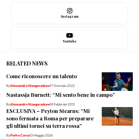
Instagram
Youtube
RELATED NEWS
Come riconoscere un talento
By
Alessandro Nizegorodcew
17 Gennaio 2022
Nastassja Burnett: “Mi sento bene in campo”
By
Alessandro Nizegorodcew
18 Febbraio 2012
ESCLUSIVA – Peyton Stearns: “Mi
sono fermata a Roma per preparare
gli ultimi tornei su terra rossa”
By
Pietro Corso
13 Maggio 2026