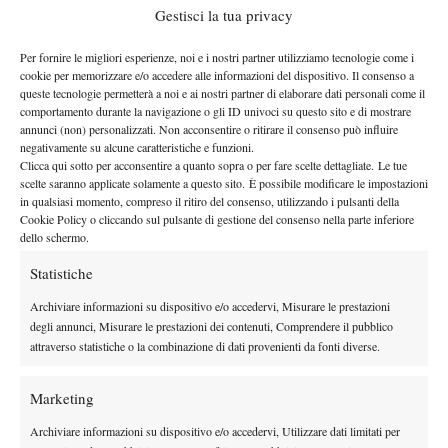
attivamente sul sito inserendo immagini, filmati o aggiornandosi
Gestisci la tua privacy
su eventi e news.
Convinto che allenare i ragazzi comprenda dedicare attenzione a
Per fornire le migliori esperienze, noi e i nostri partner utilizziamo tecnologie come i
cookie per memorizzare e/o accedere alle informazioni del dispositivo. Il consenso a
tutti gli aspetti della loro maturazione, tecnica, fisica e mentale,
queste tecnologie permetterà a noi e ai nostri partner di elaborare dati personali come il
Leonardo Caperchi ha aderito al Progetto WebControl “Uniti
comportamento durante la navigazione o gli ID univoci su questo sito e di mostrare
annunci (non) personalizzati. Non acconsentire o ritirare il consenso può influire
contro la Pedofilia online”.
negativamente su alcune caratteristiche e funzioni.
Il progetto vuole essere un piccolo, ma concreto aiuto alla lotta
Clicca qui sotto per acconsentire a quanto sopra o per fare scelte dettagliate. Le tue
contro la pedopornografia on-line, e mira, fra le altre cose, a dare
scelte saranno applicate solamente a questo sito. È possibile modificare le impostazioni
in qualsiasi momento, compreso il ritiro del consenso, utilizzando i pulsanti della
un aiuto ai genitori per difendere i loro figli da uno dei più gravi
Cookie Policy o cliccando sul pulsante di gestione del consenso nella parte inferiore
pericoli che corrono quando sono da soli al computer: il rischio
dello schermo.
di imbattersi nei pedofili on-line.
Statistiche
Nasce da un’idea e dalla volontà di Giorgio Sgarra,
amministratore di Safe Netwok, un’azienda genovese che si
Archiviare informazioni su dispositivo e/o accedervi, Misurare le prestazioni
degli annunci, Misurare le prestazioni dei contenuti, Comprendere il pubblico
occupa di sicurezza informatica e diventata sponsor di Progetto
attraverso statistiche o la combinazione di dati provenienti da fonti diverse.
Tennis, che ha deciso di impegnarsi in prima persona per
contribuire alla protezione dei ragazzi quando navigano su
Marketing
Internet.
Ha creato pertanto il sito
http://webcontrol.safenetwork.it
e un
Archiviare informazioni su dispositivo e/o accedervi, Utilizzare dati limitati per