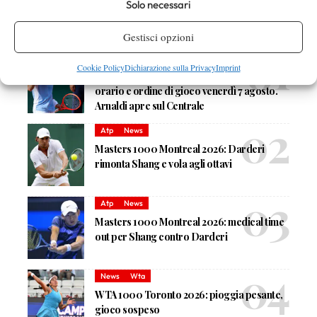
Solo necessari
DI TENDENZA
Gestisci opzioni
Atp
News
Cookie Policy
Dichiarazione sulla Privacy
Imprint
Masters 1000 Montreal 2026: programma,
orario e ordine di gioco venerdì 7 agosto.
Arnaldi apre sul Centrale
Atp
News
Masters 1000 Montreal 2026: Darderi
rimonta Shang e vola agli ottavi
Atp
News
Masters 1000 Montreal 2026: medical time
out per Shang contro Darderi
News
Wta
WTA 1000 Toronto 2026: pioggia pesante,
gioco sospeso