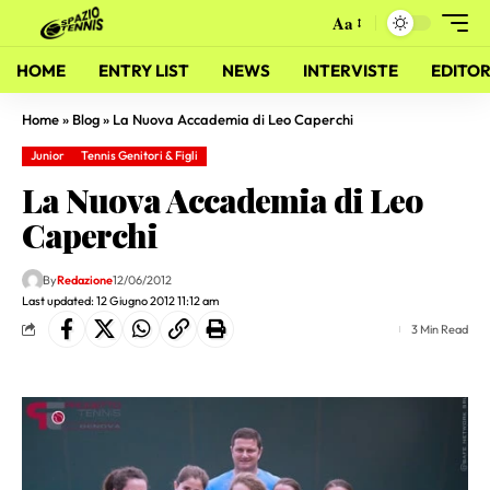
Aa
HOME
ENTRY LIST
NEWS
INTERVISTE
EDITOR
Home
»
Blog
»
La Nuova Accademia di Leo Caperchi
Junior
Tennis Genitori & Figli
La Nuova Accademia di Leo
Caperchi
By
Redazione
12/06/2012
Last updated: 12 Giugno 2012 11:12 am
3 Min Read