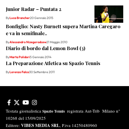
Junior Radar – Puntata 2
By
Luca Brancher
20 Gennaio 2015
Bonfiglio: Nasty Burnett supera Martina Caregaro
e va in semifinale..
By
Alessandro Nizegorodcew
21 Maggio 2010
Diario di bordo dal Lemon Bowl (3)
By
Marta Polidori
5 Gennaio 2014
La Preparazione Atletica su Spazio Tennis
By
Lorenzo Falco
30 Settembre 2011
Testata giornalistica
registrata Aut-Trib Milano n°
Spazio Tennis
10268 del 15/09/2025
VIBES MEDIA SRL
Editore:
, P.iva 14250480960