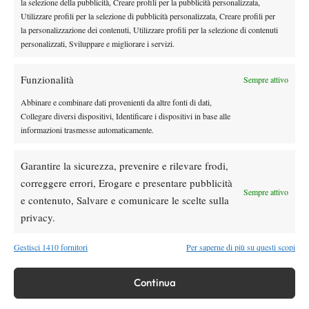
la selezione della pubblicità, Creare profili per la pubblicità personalizzata,
depliant dove è possibile avere informazioni su un tema così
Utilizzare profili per la selezione di pubblicità personalizzata, Creare profili per
importante al giorno d’oggi e sul quale talvolta ci si può trovare
la personalizzazione dei contenuti, Utilizzare profili per la selezione di contenuti
disarmati e impreparati per fronteggiare situazioni di tale
personalizzati, Sviluppare e migliorare i servizi.
rilevanza e pericolosità.
Safe Network Srl è da tempo impegnata in una campagna di
Funzionalità
Sempre attivo
sensibilizzazione, per porre l’accento sulle problematiche
Abbinare e combinare dati provenienti da altre fonti di dati,
conseguenti a un utilizzo non consapevole della rete.
Collegare diversi dispositivi, Identificare i dispositivi in base alle
informazioni trasmesse automaticamente.
Garantire la sicurezza, prevenire e rilevare frodi,
TAGGED:
Leonardo Caperchi
Progetto Tennis Genova
correggere errori, Erogare e presentare pubblicità
Sempre attivo
e contenuto, Salvare e comunicare le scelte sulla
privacy.
Gestisci 1410 fornitori
Per saperne di più su questi scopi
Nessun commento
Continua
Devi essere
connesso
per inviare un commento.