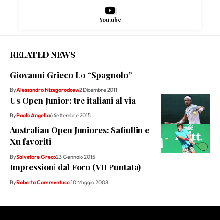
Youtube
RELATED NEWS
Giovanni Grieco Lo “Spagnolo”
By
Alessandro Nizegorodcew
2 Dicembre 2011
Us Open Junior: tre italiani al via
By
Paolo Angella
6 Settembre 2015
Australian Open Juniores: Safiullin e
Xu favoriti
By
Salvatore Greco
23 Gennaio 2015
Impressioni dal Foro (VII Puntata)
By
Roberto Commentucci
10 Maggio 2008