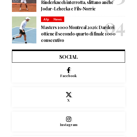
Rinderknech interrotta, slittano anche
Jodar-Lehecka e Fils-Norrie
Atp
News
Masters 1000 Montreal 2026: Darderi
ottiene il secondo quarto di finale 1000
consecutivo
SOCIAL
Facebook
X
Instagram