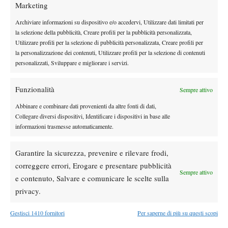
Marketing
Daria Frayman
della russa
(nessun set perso durante tutto l’arco
Ariana
del torneo), che in finale ha battuto la canadese
Archiviare informazioni su dispositivo e/o accedervi, Utilizzare dati limitati per
Arseneault
6-1 6-0. Le italiane: quarti di finale per Melania
la selezione della pubblicità, Creare profili per la pubblicità personalizzata,
Utilizzare profili per la selezione di pubblicità personalizzata, Creare profili per
Delai, Giulia Tedesco e Matilde Paoletti. Semifinale per la
la personalizzazione dei contenuti, Utilizzare profili per la selezione di contenuti
maltese Helene Pellicano, che si allena a Sanremo alla Bob Brett
personalizzati, Sviluppare e migliorare i servizi.
Academy.
Funzionalità
Sempre attivo
Abbinare e combinare dati provenienti da altre fonti di dati,
Collegare diversi dispositivi, Identificare i dispositivi in base alle
informazioni trasmesse automaticamente.
Garantire la sicurezza, prevenire e rilevare frodi,
TAGGED:
Crema
Daria Frayman
Itf Padova
Junior
correggere errori, Erogare e presentare pubblicità
Lorenzo Musetti
Mattia Bernardi
Melania Delai
Sempre attivo
e contenuto, Salvare e comunicare le scelte sulla
Riccardo Balzerani
Samuele Pieri
Tennis Europe
Tennis Giovanile
Under 12
Under 16
privacy.
Gestisci 1410 fornitori
Per saperne di più su questi scopi