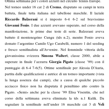
Ottima settimana per i colori azzurri nel circuito Tennis Europe.
Crema
Nel torneo under 16 cat 2 di
, disputato su campi in terra
battuta, finale tutta italiana nel tabellone maschile. Il laziale
Riccardo Balzerani
si è imposto 6-4 6-2 sul bravissimo
Giovanni Fonio
. I due azzurri avevano superato, nel corso della
manifestazione, le prime due teste di serie. Balzerani aveva
battuto il montenegrino Cungu (tds n.2), mentre Fonio aveva
domato l’argentino Camilo Ugo Carabelli, numero 1 del seeding
e fresco semifinalista all’Avvenire. Nel femminile vittoria della
Simona Waltert
giovanissima svizzera
, classe 2000, abile a
Giorgia Pigato
superare in finale l’azzurra
(classe ’99) con il
punteggio di 6-4 7-6(5). Ottime semifinale per Alessia D’Auria,
partita dalle qualificazioni e autrice di un torneo importante (vista
la lunga assenza dai campi), che a causa di qualche piccolo
acciacco fisico non ha disputata il penultimo atto contro la
Pigato. «Semi» anche per la classe ’99 Elisa Visentin, che nel
corso della settimana aveva eliminata la tds n.1 Kulik. Da
Veli
segnalare la semifinale nell’under 16 maschile cat 3 di