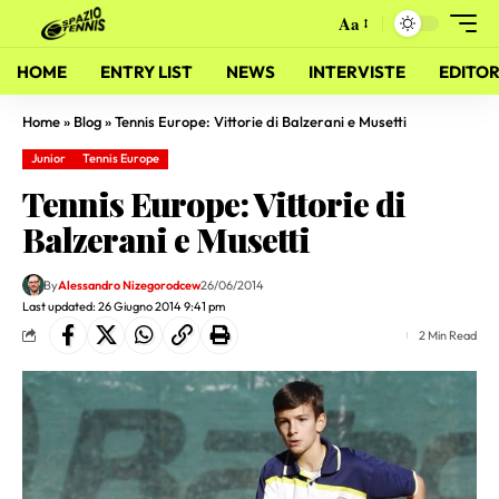
Aa
HOME
ENTRY LIST
NEWS
INTERVISTE
EDITOR
Home
»
Blog
»
Tennis Europe: Vittorie di Balzerani e Musetti
Junior
Tennis Europe
Tennis Europe: Vittorie di
Balzerani e Musetti
By
Alessandro Nizegorodcew
26/06/2014
Last updated: 26 Giugno 2014 9:41 pm
2 Min Read