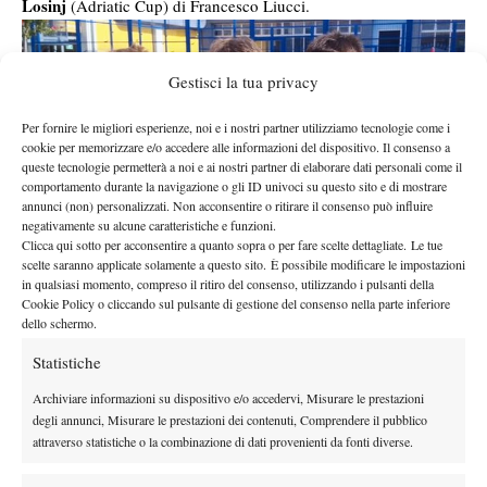
Losinj
(Adriatic Cup) di Francesco Liucci.
Gestisci la tua privacy
Per fornire le migliori esperienze, noi e i nostri partner utilizziamo tecnologie come i
cookie per memorizzare e/o accedere alle informazioni del dispositivo. Il consenso a
queste tecnologie permetterà a noi e ai nostri partner di elaborare dati personali come il
comportamento durante la navigazione o gli ID univoci su questo sito e di mostrare
annunci (non) personalizzati. Non acconsentire o ritirare il consenso può influire
negativamente su alcune caratteristiche e funzioni.
Clicca qui sotto per acconsentire a quanto sopra o per fare scelte dettagliate. Le tue
scelte saranno applicate solamente a questo sito. È possibile modificare le impostazioni
(Bernardi, Maestrelli e Pieri)
in qualsiasi momento, compreso il ritiro del consenso, utilizzando i pulsanti della
Cookie Policy o cliccando sul pulsante di gestione del consenso nella parte inferiore
Padova
Ci trasferiamo a
, dove si è disputato un importante
dello schermo.
evento under 12 con i migliori d’Italia in campo. Vittoria finale
Statistiche
Lorenzo Musetti
Samuele
nel maschile per
, bravo a superare
Pieri
7-5 6-1. Ottima semifinale per Mattia Bernardi, sconfitto
Archiviare informazioni su dispositivo e/o accedervi, Misurare le prestazioni
solamente 1-6 7-6 6-2 da Pieri in uno dei match più emozionanti
degli annunci, Misurare le prestazioni dei contenuti, Comprendere il pubblico
attraverso statistiche o la combinazione di dati provenienti da fonti diverse.
del torneo nel quale Bernardi era avanti 6-1 5-3. Quarti di finale
per Lorenzo Rottoli e Francesco Maestrelli. Tra le ragazze vittoria