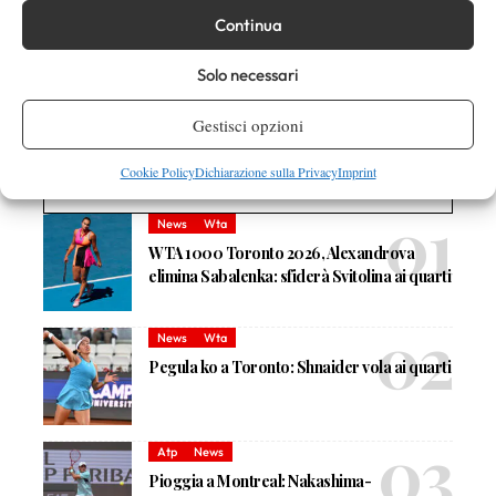
Continua
Solo necessari
Nessun commento
Devi essere
connesso
per inviare un commento.
Gestisci opzioni
Cookie Policy
Dichiarazione sulla Privacy
Imprint
DI TENDENZA
News
Wta
WTA 1000 Toronto 2026, Alexandrova
elimina Sabalenka: sfiderà Svitolina ai quarti
News
Wta
Pegula ko a Toronto: Shnaider vola ai quarti
Atp
News
Pioggia a Montreal: Nakashima-