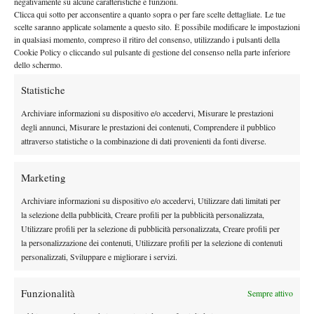
negativamente su alcune caratteristiche e funzioni.
Clicca qui sotto per acconsentire a quanto sopra o per fare scelte dettagliate. Le tue
scelte saranno applicate solamente a questo sito. È possibile modificare le impostazioni
in qualsiasi momento, compreso il ritiro del consenso, utilizzando i pulsanti della
Cookie Policy o cliccando sul pulsante di gestione del consenso nella parte inferiore
dello schermo.
DI TENDENZA
Statistiche
Atp
News
Masters 1000 Montreal 2026: Bellucci
Archiviare informazioni su dispositivo e/o accedervi, Misurare le prestazioni
subito out, Baez passa al secondo turno
degli annunci, Misurare le prestazioni dei contenuti, Comprendere il pubblico
attraverso statistiche o la combinazione di dati provenienti da fonti diverse.
Atp
News
Marketing
Sinner, check-up di quattro ore a Milano:
prevenzione e controlli in vista della tournée
Archiviare informazioni su dispositivo e/o accedervi, Utilizzare dati limitati per
americana
la selezione della pubblicità, Creare profili per la pubblicità personalizzata,
Utilizzare profili per la selezione di pubblicità personalizzata, Creare profili per
Le Interviste
News
la personalizzazione dei contenuti, Utilizzare profili per la selezione di contenuti
Dal successo su Federer al presente a
personalizzati, Sviluppare e migliorare i servizi.
Panama: il racconto di Diego De Vecchis tra
tennis e padel
Funzionalità
Sempre attivo
Atp
News