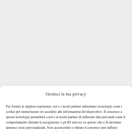
Gestisci la tua privacy
16.02
– Riprende il gioco.
15.35
– Il gioco non riprenderà prima delle 16.00.
Per fornire le migliori esperienze, noi e i nostri partner utilizziamo tecnologie come i
15.30
– Interrotta per pioggia Bellucci-Bolt sul punteggio di 6-5
cookie per memorizzare e/o accedere alle informazioni del dispositivo. Il consenso a
queste tecnologie permetterà a noi e ai nostri partner di elaborare dati personali come il
e servizio in favore dell’azzurro.
comportamento durante la navigazione o gli ID univoci su questo sito e di mostrare
annunci (non) personalizzati. Non acconsentire o ritirare il consenso può influire