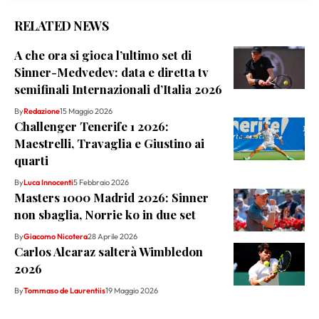
RELATED NEWS
A che ora si gioca l’ultimo set di
Sinner-Medvedev: data e diretta tv
semifinali Internazionali d’Italia 2026
By
Redazione
15 Maggio 2026
Challenger Tenerife 1 2026:
Maestrelli, Travaglia e Giustino ai
quarti
By
Luca Innocenti
5 Febbraio 2026
Masters 1000 Madrid 2026: Sinner
non sbaglia, Norrie ko in due set
By
Giacomo Nicotera
28 Aprile 2026
Carlos Alcaraz salterà Wimbledon
2026
By
Tommaso de Laurentiis
19 Maggio 2026