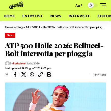
Aa
HOME
ENTRY LIST
NEWS
INTERVISTE
EDITOR
Home
»
Blog
»
ATP 500 Halle 2026: Bellucci-Bolt interrotta per pioggia
News
ATP 500 Halle 2026: Bellucci-
Bolt interrotta per pioggia
By
Redazione
14/06/2026
Last updated: 14 Giugno 2026 4:02 pm
1 Min Read