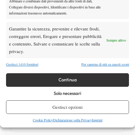
Abbinare e combinare dati provenienti da altre fonti di dati,
Auger-Aliassime: “Bisogna rendere i
Collegare diversi dispositivi, Identificare i dispositivi in base alle
Masters 1000 più sostenibili per tutti”
informazioni trasmesse automaticamente.
Garantire la sicurezza, prevenire e rilevare frodi,
SOCIAL
correggere errori, Erogare e presentare pubblicità
Sempre attivo
e contenuto, Salvare e comunicare le scelte sulla
privacy.
Facebook
Gestisci 1410 fornitori
Per saperne di più su questi scopi
X
Continua
Solo necessari
Instagram
Gestisci opzioni
Cookie Policy
Dichiarazione sulla Privacy
Imprint
Youtube