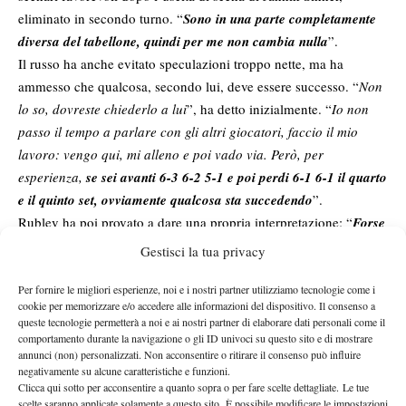
eliminato in secondo turno. “
Sono in una parte completamente
diversa del tabellone, quindi per me non cambia nulla
”.
Il russo ha anche evitato speculazioni troppo nette, ma ha
ammesso che qualcosa, secondo lui, deve essere successo. “
Non
lo so, dovreste chiederlo a lui
”, ha detto inizialmente. “
Io non
passo il tempo a parlare con gli altri giocatori, faccio il mio
lavoro: vengo qui, mi alleno e poi vado via. Però, per
esperienza,
se sei avanti 6-3 6-2 5-1 e poi perdi 6-1 6-1 il quarto
e il quinto set, ovviamente qualcosa sta succedendo
”.
Rublev ha poi provato a dare una propria interpretazione: “
Forse
aveva un piccolo problema fisico.
Magari sul 5-1 lo sentiva
Gestisci la tua privacy
poco, poi
si è rilassato, ha commesso un errore semplice e il
problema è peggiorato.
Ho visto alcuni video e non sembrava
Per fornire le migliori esperienze, noi e i nostri partner utilizziamo tecnologie come i
cookie per memorizzare e/o accedere alle informazioni del dispositivo. Il consenso a
muoversi bene. Ma sono solo supposizioni. Spero soprattutto
queste tecnologie permetterà a noi e ai nostri partner di elaborare dati personali come il
che stia bene e che possa giocare i prossimi tornei
”.
comportamento durante la navigazione o gli ID univoci su questo sito e di mostrare
annunci (non) personalizzati. Non acconsentire o ritirare il consenso può influire
IL CURIOSO DATO SUI QUARTI SLAM
negativamente su alcune caratteristiche e funzioni.
Clicca qui sotto per acconsentire a quanto sopra o per fare scelte dettagliate. Le tue
Rublev è tornato anche sul tema dei quarti di finale Slam,
scelte saranno applicate solamente a questo sito. È possibile modificare le impostazioni