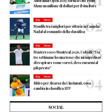
Australian Open 2027, torna il One Point
Slam: un milione di dollari per il vincitore
Atp
News
Monfils tra i migliori per vittorie in Canada:
Nadal al comando della classifica
Atp
News
Masters 1000 Montreal 2026, Cobolli: “Da
tre settimane ho una tosse che mi impedisce
di respirare come vorrei, devo curarmi al
più presto”
Atp
News
Ritiro per Alcaraz da Cincinnati, cosa
cambia in classifica ATP
SOCIAL