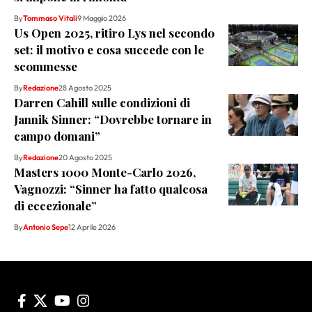
By
Tommaso Vitali
9 Maggio 2026
Us Open 2025, ritiro Lys nel secondo
set: il motivo e cosa succede con le
scommesse
By
Redazione
28 Agosto 2025
Darren Cahill sulle condizioni di
Jannik Sinner: “Dovrebbe tornare in
campo domani”
By
Redazione
20 Agosto 2025
Masters 1000 Monte-Carlo 2026,
Vagnozzi: “Sinner ha fatto qualcosa
di eccezionale”
By
Antonio Sepe
12 Aprile 2026