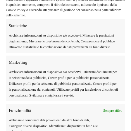
raggiunti già dieci volte in carriera senza mai riuscire a superarli.
in qualsiasi momento, compreso il ritiro del consenso, utilizzando i pulsanti della
Cookie Policy o cliccando sul pulsante di gestione del consenso nella parte inferiore
Una statistica che, almeno a suo dire, non rappresenta
dello schermo.
un’ossessione. “
Non sento di dover abbattere per forza questa
Statistiche
barriera
”, ha detto. “
Prima di tutto non sono ancora ai quarti.
So che se continuerò a fare le cose nel modo giusto, prima o poi
Archiviare informazioni su dispositivo e/o accedervi, Misurare le prestazioni
succederà.
Dieci quarti di finale sono comunque un risultato
degli annunci, Misurare le prestazioni dei contenuti, Comprendere il pubblico
attraverso statistiche o la combinazione di dati provenienti da fonti diverse.
importante
, migliore di tanti giocatori che magari hanno fatto
una o due semifinali e basta. Non scambierei quei dieci quarti
Marketing
con una o due semifinali,
anche se una finale sì… quella magari
la cambierei
”.
Archiviare informazioni su dispositivo e/o accedervi, Utilizzare dati limitati per
IL PROSSIMO ROUND
la selezione della pubblicità, Creare profili per la pubblicità personalizzata,
Utilizzare profili per la selezione di pubblicità personalizzata, Creare profili per
Parlando del possibile prossimo avversario, Alex De Minaur,
la personalizzazione dei contenuti, Utilizzare profili per la selezione di contenuti
personalizzati, Sviluppare e migliorare i servizi.
Rublev ha mostrato grande rispetto: “
Il suo livello è chiaramente
quello di un giocatore da semifinale Slam.
Ha già battuto
Funzionalità
Sempre attivo
giocatori che hanno vinto Slam e grandi finali. È solo una
questione di tempo
”.
Abbinare e combinare dati provenienti da altre fonti di dati,
I CAPELLI PERFETTI DI RUBLEV
Collegare diversi dispositivi, Identificare i dispositivi in base alle