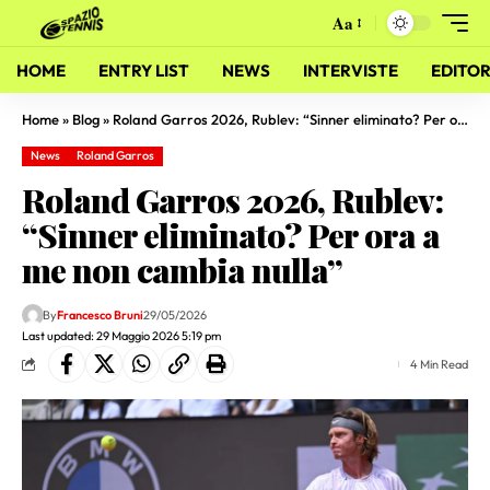
Aa
HOME
ENTRY LIST
NEWS
INTERVISTE
EDITOR
Home
»
Blog
»
Roland Garros 2026, Rublev: “Sinner eliminato? Per ora a me non cambia nulla”
News
Roland Garros
Roland Garros 2026, Rublev:
“Sinner eliminato? Per ora a
me non cambia nulla”
By
Francesco Bruni
29/05/2026
Last updated: 29 Maggio 2026 5:19 pm
4 Min Read