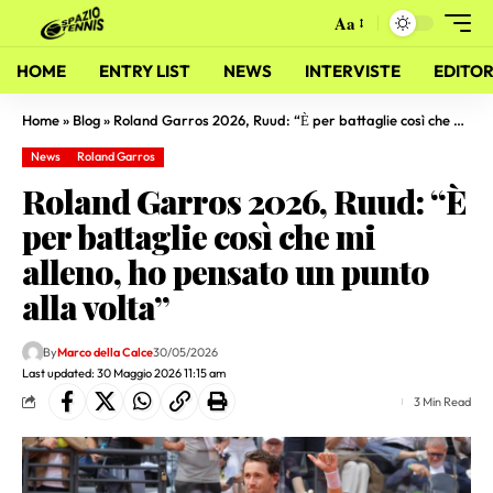
Aa
HOME
ENTRY LIST
NEWS
INTERVISTE
EDITOR
Home
»
Blog
»
Roland Garros 2026, Ruud: “Ѐ per battaglie così che mi alleno, ho pensato un punto alla volta”
News
Roland Garros
Roland Garros 2026, Ruud: “Ѐ
per battaglie così che mi
alleno, ho pensato un punto
alla volta”
By
Marco della Calce
30/05/2026
Last updated: 30 Maggio 2026 11:15 am
3 Min Read