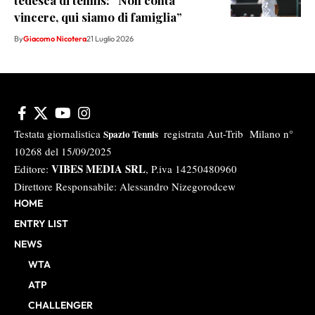
tedesca di tennis: “Non conta
vincere, qui siamo di famiglia”
By
Giacomo Nicotera
21 Luglio 2026
Testata giornalistica
registrata Aut-Trib Milano n°
Spazio Tennis
10268 del 15/09/2025
VIBES MEDIA SRL
Editore:
, P.iva 14250480960
Direttore Responsabile: Alessandro Nizegorodcew
HOME
ENTRY LIST
NEWS
WTA
ATP
CHALLENGER