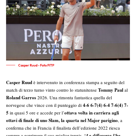
Casper Ruud - Foto FITP
Casper Ruud
è intervenuto in conferenza stampa a seguito del
Tommy Paul
match di terzo turno vinto contro lo statunitense
al
Roland Garros
2026. Una rimonta fantastica quella del
4-6 6-7(4) 6-4 7-6(4) 7-
norvegese che vince con il punteggio di
5
ottava volta in carriera agli
in quasi 5 ore e accede per l’
ottavi di finale di uno Slam, la quarta nel Major parigino
, a
conferma che in Francia il finalista dell’edizione 2022 riesca
sempre a esprimere il suo miglior tennis. “
La differenza l’ha