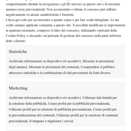
usare le prossime ore per riposarmi e recuperare. La cosa
comportamento durante la navigazione o gli ID univoci su questo sito e di mostrare
importante è che
non ho dolori
in vista della partita di
annunci (non) personalizzati. Non acconsentire o ritirare il consenso può influire
negativamente su alcune caratteristiche e funzioni.
domenica
”. Il norvegese, che nel decimo game del quarto set ha
Clicca qui sotto per acconsentire a quanto sopra o per fare scelte dettagliate. Le tue
2 match point consecutivi
annullato
, ha proseguito: “
Nei primi
scelte saranno applicate solamente a questo sito. È possibile modificare le impostazioni
due set Tommy (Paul ndr.) mi ha dominato, ha giocato
in qualsiasi momento, compreso il ritiro del consenso, utilizzando i pulsanti della
Cookie Policy o cliccando sul pulsante di gestione del consenso nella parte inferiore
aggressivo, non facendomi sentire a mio agio. Un punto alla
dello schermo.
volta ce l’ho fatta.
Ѐ per queste battaglie e queste rimonte che ci
Statistiche
si allena, non ho mai mollato
”.
LA SFIDA CON FONSECA
Archiviare informazioni su dispositivo e/o accedervi, Misurare le prestazioni
degli annunci, Misurare le prestazioni dei contenuti, Comprendere il pubblico
Al prossimo turno, Ruud affronterà il classe 2006 brasiliano
attraverso statistiche o la combinazione di dati provenienti da fonti diverse.
Joao Fonseca
, anche lui autore di una rimonta storica ai danni
del 24 volte campione Slam Novak Djokovic. “
Con l’uscita di
Marketing
Sinner e Djokovic avremo un nuovo vincitore Slam,
è un torneo
Archiviare informazioni su dispositivo e/o accedervi, Utilizzare dati limitati per
apertissimo, tutti i giocatori lo sanno.
Contro Fonseca cercherò
la selezione della pubblicità, Creare profili per la pubblicità personalizzata,
di usare tutta la mia esperienza
, è un giocatore fantastico che in
Utilizzare profili per la selezione di pubblicità personalizzata, Creare profili per
carriera ha già battuto diversi giocatori top. Contro Djokovic è
la personalizzazione dei contenuti, Utilizzare profili per la selezione di contenuti
personalizzati, Sviluppare e migliorare i servizi.
stata probabilmente la vittoria più prestigiosa della carriera.
Entrambi abbiamo giocato due partite lunghissime e