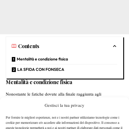
Contents
Mentalità e condizione fisica
LA SFIDA CON FONSECA
Mentalità e condizione fisica
Nonostante le fatiche dovute alla finale raggiunta agli
Internazionali d’Italia e le condizioni estreme parigine, Ruud ha
Gestisci la tua privacy
mostrato una forma fisica pazzesca, riuscendo a ribaltare il
match. “
Mi sento sorprendentemente bene
. A fine partita la
Per fornire le migliori esperienze, noi e i nostri partner utilizziamo tecnologie come i
fatica la senti, anche oggi ha fatto caldissimo. Adesso, devo
cookie per memorizzare e/o accedere alle informazioni del dispositivo. Il consenso a
queste tecnologie permetterà a noi e ai nostri partner di elaborare dati personali come il