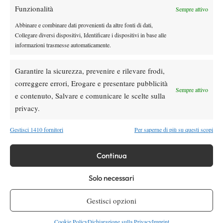
Funzionalità
Sempre attivo
”.
dispendiose.
Sarà un grande match
Abbinare e combinare dati provenienti da altre fonti di dati,
Collegare diversi dispositivi, Identificare i dispositivi in base alle
informazioni trasmesse automaticamente.
Garantire la sicurezza, prevenire e rilevare frodi,
correggere errori, Erogare e presentare pubblicità
DI TENDENZA
Sempre attivo
e contenuto, Salvare e comunicare le scelte sulla
Atp
News
privacy.
Masters 1000 Montreal 2026:
Bolelli/Vavassori fuori al primo turno
Gestisci 1410 fornitori
Per saperne di più su questi scopi
News
Continua
Masters 1000 Cincinnati 2026: forfait di
Quinn, Sonego entra nel tabellone
Solo necessari
Gestisci opzioni
Tennis in TV
Masters 1000 Cincinnati 2026: a che ora e
Cookie Policy
Dichiarazione sulla Privacy
Imprint