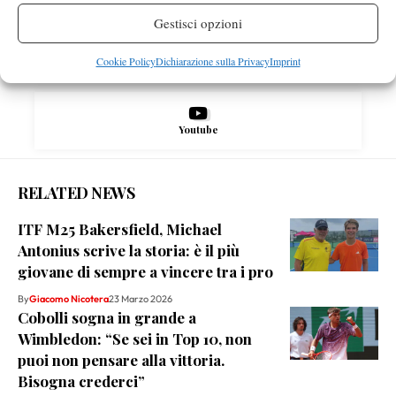
Gestisci opzioni
Instagram
Cookie Policy
Dichiarazione sulla Privacy
Imprint
Youtube
RELATED NEWS
ITF M25 Bakersfield, Michael
Antonius scrive la storia: è il più
giovane di sempre a vincere tra i pro
By
Giacomo Nicotera
23 Marzo 2026
Cobolli sogna in grande a
Wimbledon: “Se sei in Top 10, non
puoi non pensare alla vittoria.
Bisogna crederci”