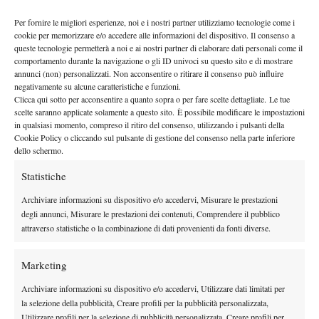
WTA
prime volte: ha raggiunto, infatti, il secondo turno sia nel
1000 di Madrid
Roma
W75 di
che di
, oltre ad aver vinto il
Per fornire le migliori esperienze, noi e i nostri partner utilizziamo tecnologie come i
cookie per memorizzare e/o accedere alle informazioni del dispositivo. Il consenso a
Kosice
Caroline Werner
in finale contro
piuttosto nettamente.
queste tecnologie permetterà a noi e ai nostri partner di elaborare dati personali come il
Nel prossimo match l’italiana affronterà la giocatrice testa di serie
comportamento durante la navigazione o gli ID univoci su questo sito e di mostrare
annunci (non) personalizzati. Non acconsentire o ritirare il consenso può influire
numero 7 Varvara Lepchenko, sconfitta recentemente nel primo
negativamente su alcune caratteristiche e funzioni.
Roland Garros
turno di qualificazioni al
.
Clicca qui sotto per acconsentire a quanto sopra o per fare scelte dettagliate. Le tue
scelte saranno applicate solamente a questo sito. È possibile modificare le impostazioni
in qualsiasi momento, compreso il ritiro del consenso, utilizzando i pulsanti della
Cookie Policy o cliccando sul pulsante di gestione del consenso nella parte inferiore
dello schermo.
Statistiche
DI TENDENZA
Archiviare informazioni su dispositivo e/o accedervi, Misurare le prestazioni
degli annunci, Misurare le prestazioni dei contenuti, Comprendere il pubblico
Atp
News
attraverso statistiche o la combinazione di dati provenienti da fonti diverse.
Masters 1000 Montreal 2026: programma,
orario e ordine di gioco venerdì 7 agosto.
Marketing
Arnaldi apre sul Centrale
Archiviare informazioni su dispositivo e/o accedervi, Utilizzare dati limitati per
Atp
News
la selezione della pubblicità, Creare profili per la pubblicità personalizzata,
Masters 1000 Montreal 2026: Darderi
Utilizzare profili per la selezione di pubblicità personalizzata, Creare profili per