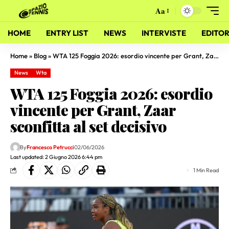
Aa
HOME
ENTRY LIST
NEWS
INTERVISTE
EDITOR
Home
»
Blog
»
WTA 125 Foggia 2026: esordio vincente per Grant, Zaar sconfitta al set decisivo
News
Wta
WTA 125 Foggia 2026: esordio
vincente per Grant, Zaar
sconfitta al set decisivo
By
Francesco Petrucci
02/06/2026
Last updated: 2 Giugno 2026 6:44 pm
1 Min Read