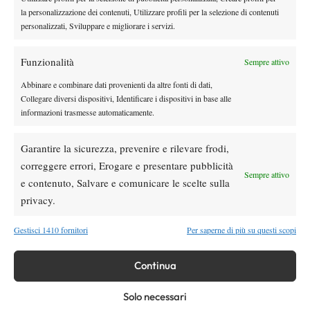
rimonta Shang e vola agli ottavi
la personalizzazione dei contenuti, Utilizzare profili per la selezione di contenuti
personalizzati, Sviluppare e migliorare i servizi.
Atp
News
Funzionalità
Sempre attivo
Masters 1000 Montreal 2026: medical time
out per Shang contro Darderi
Abbinare e combinare dati provenienti da altre fonti di dati,
Collegare diversi dispositivi, Identificare i dispositivi in base alle
informazioni trasmesse automaticamente.
News
Wta
WTA 1000 Toronto 2026: pioggia pesante,
Garantire la sicurezza, prevenire e rilevare frodi,
gioco sospeso
correggere errori, Erogare e presentare pubblicità
Sempre attivo
e contenuto, Salvare e comunicare le scelte sulla
privacy.
SOCIAL
Gestisci 1410 fornitori
Per saperne di più su questi scopi
Facebook
Continua
Solo necessari
X