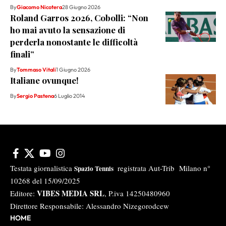
By
Giacomo Nicotera
28 Giugno 2026
Roland Garros 2026, Cobolli: “Non
ho mai avuto la sensazione di
perderla nonostante le difficoltà
finali”
By
Tommaso Vitali
1 Giugno 2026
Italiane ovunque!
By
Sergio Pastena
6 Luglio 2014
Testata giornalistica
registrata Aut-Trib Milano n°
Spazio Tennis
10268 del 15/09/2025
VIBES MEDIA SRL
Editore:
, P.iva 14250480960
Direttore Responsabile: Alessandro Nizegorodcew
HOME