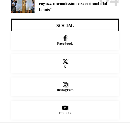
ragazzi normalissimi, ossessionati dal
tennis”
SOCIAL
Facebook
X
Instagram
Youtube