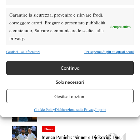
Garantire la sicurezza, prevenire e rilevare frodi,
correggere errori, Erogare e presentare pubblicità
DI TENDENZA
Sempre attivo
e contenuto, Salvare e comunicare le scelte sulla
Atp
News
privacy.
Masters 1000 Montreal 2026: Tien più forte
dei crampi, supera Paul e vola agli ottavi
Gestisci 1410 fornitori
Per saperne di più su questi scopi
(VIDEO)
News
Continua
Grant si racconta: “Wimbledon è stato il
torneo delle prime volte. Ora cerco di
Solo necessari
avvicinarmi alla Top 100”
Gestisci opzioni
News
Wilson celebra Federer: ecco la RF 01 Pro
Cookie Policy
Dichiarazione sulla Privacy
Imprint
Hall of Fame 2026
News
Marco Panichi: “Sinner e Djokovic? Due