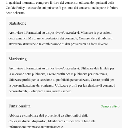
in qualsiasi momento, compreso il ritiro del consenso, utilizzando i pulsanti della
Cookie Policy o cliccando sul pulsante di gestione del consenso nella parte inferiore
dello schermo.
Statistiche
Archiviare informazioni su dispositivo e/o accedervi, Misurare le prestazioni
degli annunci, Misurare le prestazioni dei contenuti, Comprendere il pubblico
Check this out on Chirbit
attraverso statistiche o la combinazione di dati provenienti da fonti diverse.
Marketing
TAGGED:
Camila Giorgi
Carolina Pillot
Gianluigi Quinzi
Archiviare informazioni su dispositivo e/o accedervi, Utilizzare dati limitati per
Karin Knapp
Marina Shamayko
Paolo Lorenzi
la selezione della pubblicità, Creare profili per la pubblicità personalizzata,
Stefano Travaglia
Tennis
Utilizzare profili per la selezione di pubblicità personalizzata, Creare profili per
la personalizzazione dei contenuti, Utilizzare profili per la selezione di contenuti
personalizzati, Sviluppare e migliorare i servizi.
Funzionalità
Sempre attivo
Abbinare e combinare dati provenienti da altre fonti di dati,
Nessun commento
Collegare diversi dispositivi, Identificare i dispositivi in base alle
informazioni trasmesse automaticamente.
Devi essere
connesso
per inviare un commento.