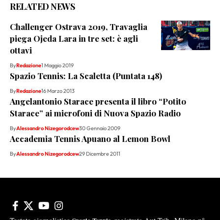
RELATED NEWS
Challenger Ostrava 2019, Travaglia
piega Ojeda Lara in tre set: è agli
ottavi
By
Redazione
1 Maggio 2019
Spazio Tennis: La Scaletta (Puntata 148)
By
Redazione
16 Marzo 2013
Angelantonio Starace presenta il libro “Potito
Starace” ai microfoni di Nuova Spazio Radio
By
Alessandro Nizegorodcew
30 Gennaio 2009
Accademia Tennis Apuano al Lemon Bowl
By
Alessandro Nizegorodcew
29 Dicembre 2011