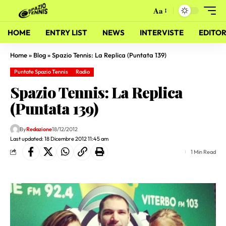
Aa
HOME
ENTRY LIST
NEWS
INTERVISTE
EDITOR
Home
»
Blog
»
Spazio Tennis: La Replica (Puntata 139)
Puntate Spazio Tennis
Radio
Spazio Tennis: La Replica
(Puntata 139)
By
Redazione
18/12/2012
Last updated: 18 Dicembre 2012 11:45 am
1 Min Read