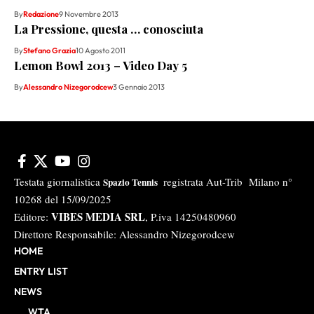
By
Redazione
9 Novembre 2013
La Pressione, questa … conosciuta
By
Stefano Grazia
10 Agosto 2011
Lemon Bowl 2013 – Video Day 5
By
Alessandro Nizegorodcew
3 Gennaio 2013
Testata giornalistica
registrata Aut-Trib Milano n°
Spazio Tennis
10268 del 15/09/2025
VIBES MEDIA SRL
Editore:
, P.iva 14250480960
Direttore Responsabile: Alessandro Nizegorodcew
HOME
ENTRY LIST
NEWS
WTA