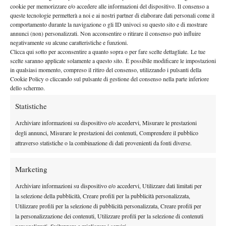
cookie per memorizzare e/o accedere alle informazioni del dispositivo. Il consenso a
queste tecnologie permetterà a noi e ai nostri partner di elaborare dati personali come il
comportamento durante la navigazione o gli ID univoci su questo sito e di mostrare
annunci (non) personalizzati. Non acconsentire o ritirare il consenso può influire
negativamente su alcune caratteristiche e funzioni.
Clicca qui sotto per acconsentire a quanto sopra o per fare scelte dettagliate. Le tue
TAGGED:
Fabio Colangelo
Fabrizio Fanucci
Flavio Cipolla
scelte saranno applicate solamente a questo sito. È possibile modificare le impostazioni
Luca Brancher
Nuova Spazio Radio
Puntata
Radio
Replica
in qualsiasi momento, compreso il ritiro del consenso, utilizzando i pulsanti della
Spazio Tennis
Tennis
Vincenzo Santopadre
Cookie Policy o cliccando sul pulsante di gestione del consenso nella parte inferiore
dello schermo.
Statistiche
Archiviare informazioni su dispositivo e/o accedervi, Misurare le prestazioni
degli annunci, Misurare le prestazioni dei contenuti, Comprendere il pubblico
attraverso statistiche o la combinazione di dati provenienti da fonti diverse.
Nessun commento
Devi essere
connesso
per inviare un commento.
Marketing
Archiviare informazioni su dispositivo e/o accedervi, Utilizzare dati limitati per
la selezione della pubblicità, Creare profili per la pubblicità personalizzata,
DI TENDENZA
Utilizzare profili per la selezione di pubblicità personalizzata, Creare profili per
la personalizzazione dei contenuti, Utilizzare profili per la selezione di contenuti
Atp
News
personalizzati, Sviluppare e migliorare i servizi.