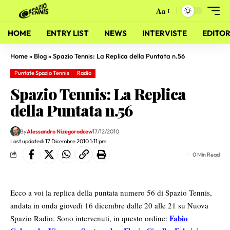
Aa
HOME
ENTRY LIST
NEWS
INTERVISTE
EDITOR
Home
»
Blog
»
Spazio Tennis: La Replica della Puntata n.56
Puntate Spazio Tennis
Radio
Spazio Tennis: La Replica
della Puntata n.56
By
Alessandro Nizegorodcew
17/12/2010
Last updated: 17 Dicembre 2010 1:11 pm
0 Min Read
Ecco a voi la replica della puntata numero 56 di Spazio Tennis,
andata in onda giovedì 16 dicembre dalle 20 alle 21 su Nuova
Fabio
Spazio Radio. Sono intervenuti, in questo ordine: