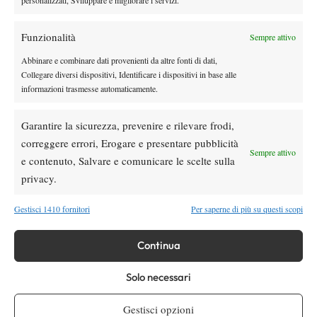
Masters 1000 Montreal 2026: programma,
orario e ordine di gioco venerdì 7 agosto.
Arnaldi apre sul Centrale
Funzionalità
Sempre attivo
Atp
News
Abbinare e combinare dati provenienti da altre fonti di dati,
Collegare diversi dispositivi, Identificare i dispositivi in base alle
Masters 1000 Montreal 2026: Darderi
informazioni trasmesse automaticamente.
rimonta Shang e vola agli ottavi
Garantire la sicurezza, prevenire e rilevare frodi,
Atp
News
correggere errori, Erogare e presentare pubblicità
Masters 1000 Montreal 2026: medical time
Sempre attivo
e contenuto, Salvare e comunicare le scelte sulla
out per Shang contro Darderi
privacy.
News
Wta
Gestisci 1410 fornitori
Per saperne di più su questi scopi
WTA 1000 Toronto 2026: pioggia pesante,
gioco sospeso
Continua
Solo necessari
SOCIAL
Gestisci opzioni