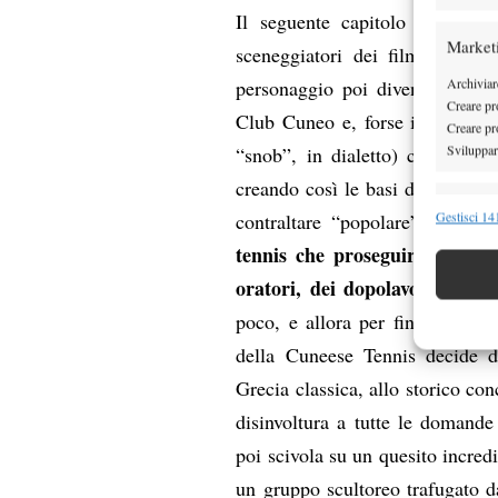
Il seguente capitolo della sto
Market
sceneggiatori dei film di Don
Archiviare
personaggio poi divenuto sacer
Creare pro
Club Cuneo e, forse influenzat
Creare pro
Sviluppare
“snob”, in dialetto) che lo fre
creando così le basi di un nuovo
Funzion
darà 
Gestisci 141
contraltare “popolare” e
Abbinare e
tennis che proseguirà nei dec
Identifica
oratori, dei dopolavoro e dell
poco, e allora per finanziare l
Garanti
Erogare
della Cuneese Tennis decide di
scelte 
Grecia classica, allo storico co
disinvoltura a tutte le doman
poi scivola su un quesito incredi
un gruppo scultoreo trafugato 