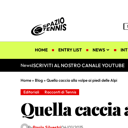
HOME
ENTRY LIST
NEWS
INT
ISCRIVITI AL NOSTRO CANALE YOUTUBE
News
Home
»
Blog
»
Quella caccia alla volpe ai piedi delle Alpi
Editoriali
Racconti di Tennis
Quella caccia a
By
Paolo Silvestri
04/01/2015