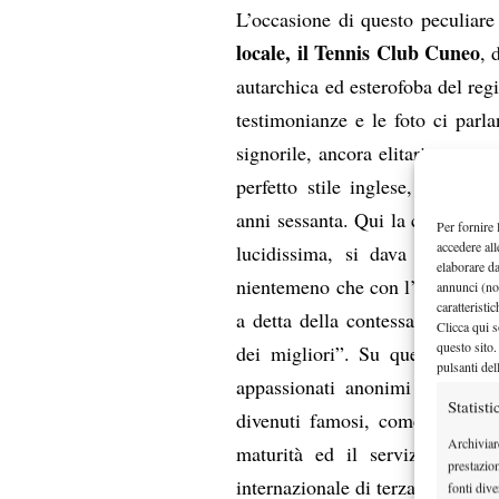
L’occasione di questo peculiar
locale, il Tennis Club Cuneo
, 
autarchica ed esterofoba del regi
testimonianze e le foto ci parl
signorile, ancora elitario, con t
perfetto stile inglese, poi pur
anni sessanta. Qui la contessa 
Per fornire 
accedere all
lucidissima, si dava appuntam
elaborare d
nientemeno che con l’eroe nazi
annunci (no
caratteristi
a detta della contessa (abituale
Clicca qui s
questo sito.
dei migliori”. Su quei campi ro
pulsanti del
appassionati anonimi e solidi 
Statisti
Sergio
divenuti famosi, come
Archiviar
maturità ed il servizio milit
prestazio
internazionale di terza categoria
fonti dive