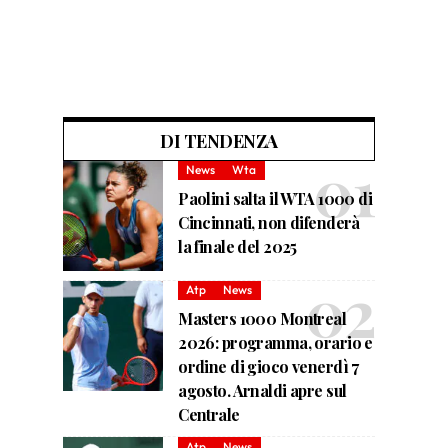
DI TENDENZA
News
Wta
Paolini salta il WTA 1000 di
Cincinnati, non difenderà
la finale del 2025
Atp
News
Masters 1000 Montreal
2026: programma, orario e
ordine di gioco venerdì 7
agosto. Arnaldi apre sul
Centrale
Atp
News