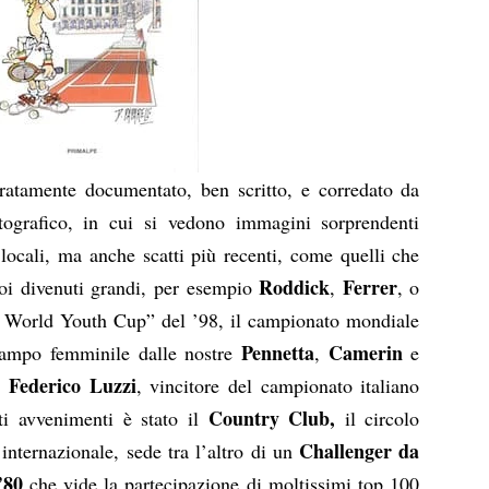
atamente documentato, ben scritto, e corredato da
otografico, in cui si vedono immagini sorprendenti
 locali, ma anche scatti più recenti, come quelli che
Roddick
Ferrer
poi divenuti grandi, per esempio
,
, o
c World Youth Cup” del ’98, il campionato mondiale
Pennetta
Camerin
campo femminile dalle nostre
,
e
Federico Luzzi
o
, vincitore del campionato italiano
Country Club,
ti avvenimenti è stato il
il circolo
Challenger da
internazionale, sede tra l’altro di un
’80
che vide la partecipazione di moltissimi top 100