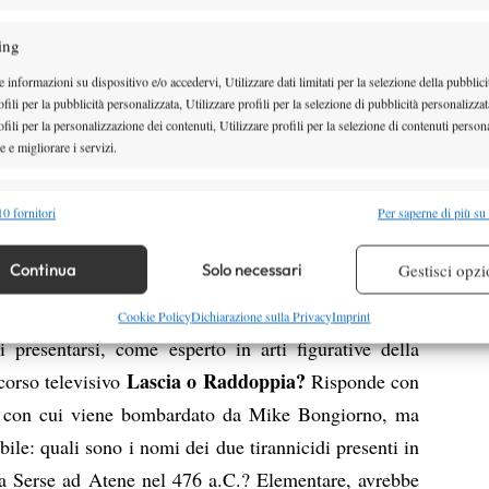
ria del tennis cittadino sembra quasi scritto dagli
ing
 Camillo e Peppone. Aldo Benevelli, straordinario
 informazioni su dispositivo e/o accedervi, Utilizzare dati limitati per la selezione della pubblici
dote, da ragazzo viveva proprio di fronte al Tennis
fili per la pubblicità personalizzata, Utilizzare profili per la selezione di pubblicità personalizzat
o anche dalla madre che ironizzava sui “cacam” (gli
fili per la personalizzazione dei contenuti, Utilizzare profili per la selezione di contenuti persona
 e migliorare i servizi.
quentavano, decide di costruire un campo per tutti,
Cuneese
Tennis
 circolo, la
, che ne rappresenterà il
alità
Semp
inizio a quel processo di democratizzazione del
0 fornitori
Per saperne di più su
 combinare dati provenienti da altre fonti di dati, Collegare diversi dispositivi,
enni successivi con la creazione dei campi negli
re i dispositivi in base alle informazioni trasmesse automaticamente.
Continua
Solo necessari
Gestisci opzi
e strutture comunali.
Ma un solo campo è troppo
’operazione di costruzione del secondo, il presidente
re la sicurezza, prevenire e rilevare frodi, correggere errori,
Cookie Policy
Dichiarazione sulla Privacy
Imprint
 e presentare pubblicità e contenuto, Salvare e comunicare le
 presentarsi, come esperto in arti figurative della
Semp
sulla privacy.
Lascia o Raddoppia?
ncorso televisivo
Risponde con
de con cui viene bombardato da Mike Bongiorno, ma
bile: quali sono i nomi dei due tirannicidi presenti in
da Serse ad Atene nel 476 a.C.? Elementare, avrebbe