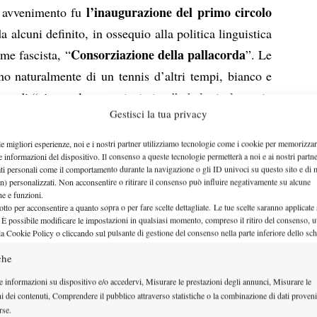
l’inaugurazione del primo circolo
e avvenimento fu
da alcuni definito, in ossequio alla politica linguistica
Consorziazione della pallacorda
me fascista, “
”. Le
ano naturalmente di un tennis d’altri tempi, bianco e
anto di “civettuolo e graziosissimo” chalet in legno in
Gestisci la tua privacy
troppo spazzato via dalla speculazione edilizia degli
Maria Alberta Chiodo, oggi ultracentenaria ma ancora
le migliori esperienze, noi e i nostri partner utilizziamo tecnologie come i cookie per memorizzar
e informazioni del dispositivo. Il consenso a queste tecnologie permetterà a noi e ai nostri partne
ento alle sei e mezza (del mattino!) per giocare
ati personali come il comportamento durante la navigazione o gli ID univoci su questo sito e di 
Duccio Galimberti
onale
, ottimo spadaccino ma che,
n) personalizzati. Non acconsentire o ritirare il consenso può influire negativamente su alcune
che e funzioni.
 vincitrice dei loro duelli) “con la racchetta non era
otto per acconsentire a quanto sopra o per fare scelte dettagliate. Le tue scelte saranno applicate
 È possibile modificare le impostazioni in qualsiasi momento, compreso il ritiro del consenso, ut
ssi si sono formate intere generazioni di tennisti,
la Cookie Policy o cliccando sul pulsante di gestione del consenso nella parte inferiore dello sc
agonisti, ma li hanno anche calcati personaggi poi
che
 Tacchini
che, impegnato a Cuneo per gli esami di
e informazioni su dispositivo e/o accedervi, Misurare le prestazioni degli annunci, Misurare le
are (Totò insegna), partecipò nel ’55 a un torneo
ni dei contenuti, Comprendere il pubblico attraverso statistiche o la combinazione di dati proveni
, vincendolo a sorpresa.
rse.