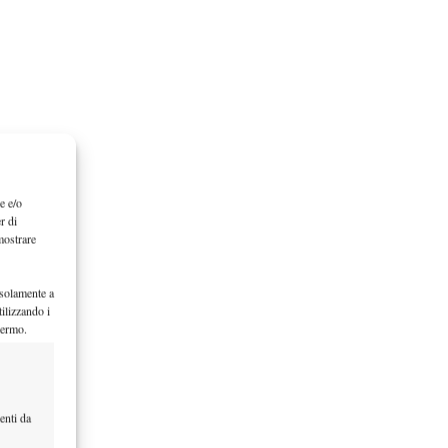
e e/o
r di
mostrare
 solamente a
ilizzando i
hermo.
enti da