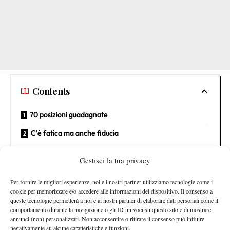
Contents
70 posizioni guadagnate
C’è fatica ma anche fiducia
70 posizioni guadagnate
Gestisci la tua privacy
Entrato in tabellone da numero 104 del mondo, Arnaldi sarà
Per fornire le migliori esperienze, noi e i nostri partner utilizziamo tecnologie come i
n.34 ATP
almeno
al termine del torneo:
“Sono contento,
cookie per memorizzare e/o accedere alle informazioni del dispositivo. Il consenso a
queste tecnologie permetterà a noi e ai nostri partner di elaborare dati personali come il
inaspettato se penso a dove ero un mese fa che ero quasi 150
comportamento durante la navigazione o gli ID univoci su questo sito e di mostrare
del mondo. Non credo sia un risultato arrivato per caso, dietro
annunci (non) personalizzati. Non acconsentire o ritirare il consenso può influire
c’è tanto lavoro mentale. Quando ho ripreso a giocare non
negativamente su alcune caratteristiche e funzioni.