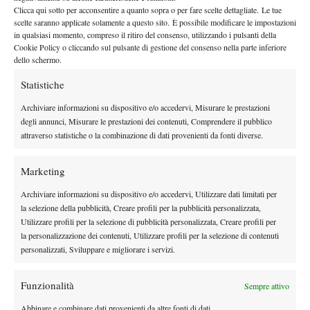
Clicca qui sotto per acconsentire a quanto sopra o per fare scelte dettagliate. Le tue
riuscivo ad esprimermi come volevo, ma devo ringraziare tutti
scelte saranno applicate solamente a questo sito. È possibile modificare le impostazioni
quelli che mi sono stati vicini”.
in qualsiasi momento, compreso il ritiro del consenso, utilizzando i pulsanti della
C’è fatica ma anche fiducia
Cookie Policy o cliccando sul pulsante di gestione del consenso nella parte inferiore
dello schermo.
C’è sicuramente stanchezza nelle gambe di Arnaldi, che ha
Statistiche
quasi 20 ore in campo
trascorso
a Parigi, ma la fiducia continua
Archiviare informazioni su dispositivo e/o accedervi, Misurare le prestazioni
a crescere dopo le ottime prestazioni tra Cagliari e Internazionali:
degli annunci, Misurare le prestazioni dei contenuti, Comprendere il pubblico
“Sono arrivato qui con l’idea di giocare tanti match e di
attraverso statistiche o la combinazione di dati provenienti da fonti diverse.
sentirmi bene in campo, come mi ero già sentito a Cagliari e
Roma. Prima avevo molti punti di domanda in campo, poi piano
Marketing
piano mi sentivo sempre meglio e ho giocato e vinto con
Archiviare informazioni su dispositivo e/o accedervi, Utilizzare dati limitati per
avversari molto forti. Sicuramente c’è un po’ di stanchezza, ma
la selezione della pubblicità, Creare profili per la pubblicità personalizzata,
sto ritrovando fiducia”.
Utilizzare profili per la selezione di pubblicità personalizzata, Creare profili per
la personalizzazione dei contenuti, Utilizzare profili per la selezione di contenuti
personalizzati, Sviluppare e migliorare i servizi.
Funzionalità
Sempre attivo
Abbinare e combinare dati provenienti da altre fonti di dati,