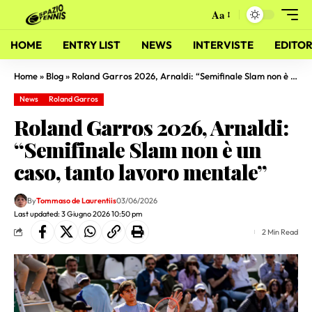
Aa
HOME
ENTRY LIST
NEWS
INTERVISTE
EDITOR
Home
»
Blog
»
Roland Garros 2026, Arnaldi: “Semifinale Slam non è un caso, tanto lavoro mentale”
News
Roland Garros
Roland Garros 2026, Arnaldi:
“Semifinale Slam non è un
caso, tanto lavoro mentale”
By
Tommaso de Laurentiis
03/06/2026
Last updated: 3 Giugno 2026 10:50 pm
2 Min Read