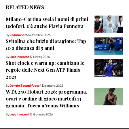
RELATED NEWS
Milano-Cortina svela i nomi di primi
tedofori, c’è anche Flavia Pennetta
By
Redazione
26 Settembre 2025
Svitolina che inizio di stagione: Top
10 a distanza di 5 anni
By
Luca Innocenti
17 Marzo 2026
Shot clock e warm up: cambiano le
regole delle Next Gen ATP Finals
2025
By
Donato Boccadifuoco
4 Dicembre 2025
WTA 250 Hobart 2026: programma,
orari e ordine di gioco martedì 13
gennaio. Tocca a Venus Williams
By
Luca Innocenti
12 Gennaio 2026