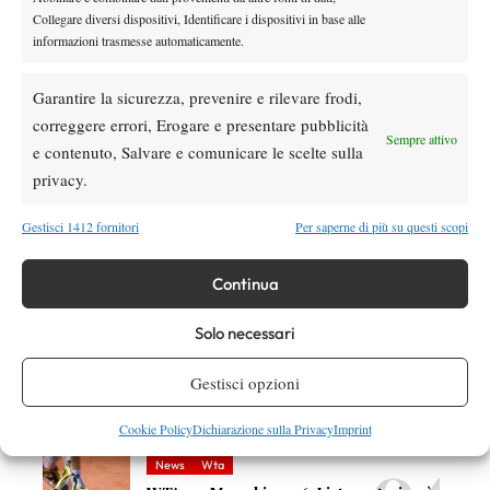
Collegare diversi dispositivi, Identificare i dispositivi in base alle
informazioni trasmesse automaticamente.
DI TENDENZA
Garantire la sicurezza, prevenire e rilevare frodi,
correggere errori, Erogare e presentare pubblicità
Atp
News
Sempre attivo
e contenuto, Salvare e comunicare le scelte sulla
ATP 500 Washington 2026, Musetti ko ai
quarti: Jodar passa in rimonta
privacy.
Gestisci 1412 fornitori
Per saperne di più su questi scopi
Atp
News
Masters 1000 Cincinnati 2026, ufficiali le
Continua
wild card: c’è Draper
Solo necessari
Atp
News
Musetti: “Più responsabile grazie ai miei
Gestisci opzioni
bimbi. Forfait di Sinner? Sa quello che fa”
Cookie Policy
Dichiarazione sulla Privacy
Imprint
News
Wta