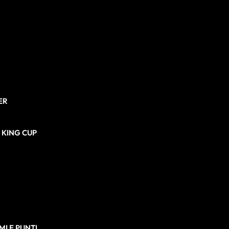
ER
N KING CUP
I E PUNTI