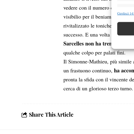
vedere con il numero che recita l
Funzion
Gestisci 141
visibilio per il beniamino di cas
Abbinare e
rivitalizzato le toniche gambe d
Identifica
successo. E una volta presa cosc
Garanti
Sarcelles non ha tremato
: è ri
Erogare
qualche colpo per palati fini.
scelte 
Il Simonne-Mathieu, più simile al
ha accomp
un frastuono continuo,
pronta la sfida con il vincente
cerca di un glorioso terzo turno
Share This Article