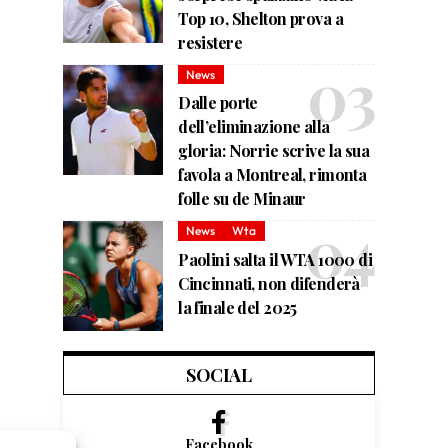
Top 10, Shelton prova a
resistere
News
Dalle porte
dell’eliminazione alla
gloria: Norrie scrive la sua
favola a Montreal, rimonta
folle su de Minaur
News
Wta
Paolini salta il WTA 1000 di
Cincinnati, non difenderà
la finale del 2025
SOCIAL
Facebook