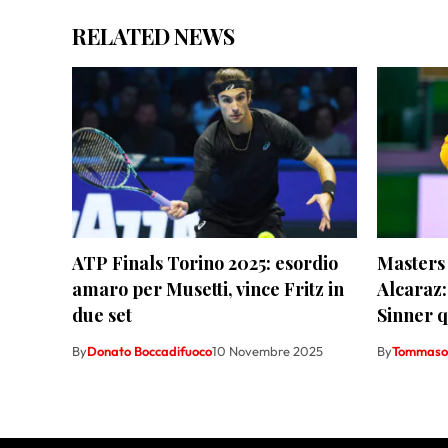
RELATED NEWS
ATP Finals Torino 2025: esordio
Masters
amaro per Musetti, vince Fritz in
Alcaraz:
due set
Sinner q
By
Donato Boccadifuoco
10 Novembre 2025
By
Tommaso 