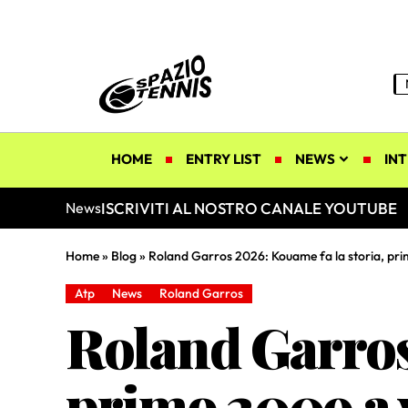
HOME
ENTRY LIST
NEWS
INT
ISCRIVITI AL NOSTRO CANALE YOUTUBE
News
Home
»
Blog
»
Roland Garros 2026: Kouame fa la storia, pri
Atp
News
Roland Garros
Roland Garros
primo 2009 a 