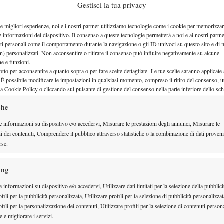
Gestisci la tua privacy
: 19 anni di differenza, giusto un paio di torneo in più
le migliori esperienze, noi e i nostri partner utilizziamo tecnologie come i cookie per memorizzar
a una parte chi è prossimo alla fine della sua carriera,
e informazioni del dispositivo. Il consenso a queste tecnologie permetterà a noi e ai nostri partne
ciato.
ati personali come il comportamento durante la navigazione o gli ID univoci su questo sito e di 
n) personalizzati. Non acconsentire o ritirare il consenso può influire negativamente su alcune
che e funzioni.
otto per acconsentire a quanto sopra o per fare scelte dettagliate. Le tue scelte saranno applicate
 È possibile modificare le impostazioni in qualsiasi momento, compreso il ritiro del consenso, ut
la Cookie Policy o cliccando sul pulsante di gestione del consenso nella parte inferiore dello sc
che
e informazioni su dispositivo e/o accedervi, Misurare le prestazioni degli annunci, Misurare le
ni dei contenuti, Comprendere il pubblico attraverso statistiche o la combinazione di dati proveni
rse.
ing
 informazioni su dispositivo e/o accedervi, Utilizzare dati limitati per la selezione della pubblici
fili per la pubblicità personalizzata, Utilizzare profili per la selezione di pubblicità personalizzat
h in puro controllo, senza rischiare niente e, anzi,
fili per la personalizzazione dei contenuti, Utilizzare profili per la selezione di contenuti persona
 e migliorare i servizi.
uciali. Un livello di gioco che non ha nulla a che