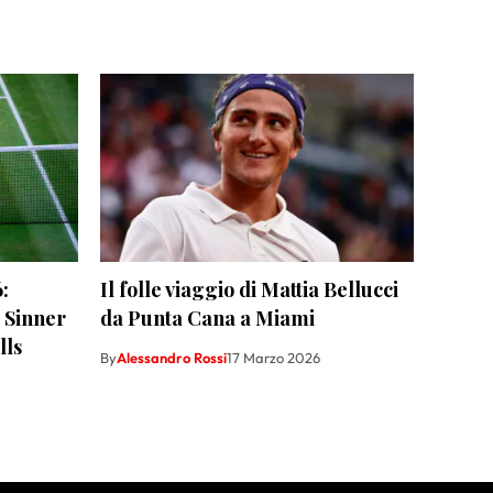
:
Il folle viaggio di Mattia Bellucci
n Sinner
da Punta Cana a Miami
lls
By
Alessandro Rossi
17 Marzo 2026