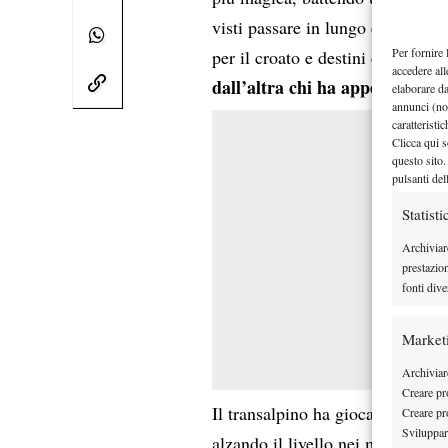
visti passare in lungo e in largo
Per fornire 
per il croato e destini diversi. D
accedere all
dall’altra chi ha appena comin
elaborare d
annunci (no
caratteristi
Clicca qui s
questo sito.
pulsanti del
Statisti
Archiviar
prestazio
fonti dive
Market
Archiviare
Creare pro
Il transalpino ha giocato un matc
Creare pro
Sviluppare
alzando il livello nei momenti cr