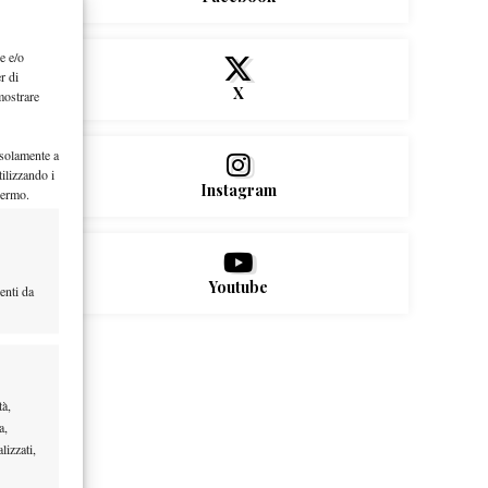
e e/o
r di
X
mostrare
 solamente a
ilizzando i
Instagram
hermo.
Youtube
enti da
tà,
a,
lizzati,