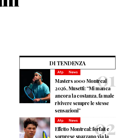
DI TENDENZA
Atp
News
Masters 1000 Montreal
2026, Musetti: “Mi manca
ancora la costanza, fa male
rivivere sempre le stesse
sensazioni”
Atp
News
Effetto Montreal: forfait e
sorprese spazzano via la