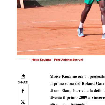
Moise Kouame - Foto Antonio Burruni
Moise Kouame
era un predestin
Roland Garro
SHARE
al primo turno del
di uno Slam, è arrivata la defini
il primo 2009 a vincer
diventa
più magica, battendo un veterano 