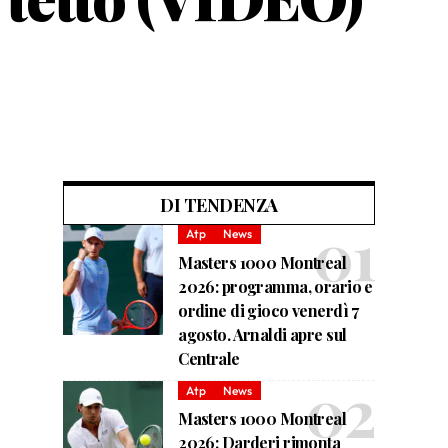
DI TENDENZA
Atp
News
Masters 1000 Montreal
2026: programma, orario e
ordine di gioco venerdì 7
agosto. Arnaldi apre sul
Centrale
Atp
News
Masters 1000 Montreal
2026: Darderi rimonta