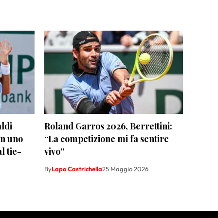
ldi
Roland Garros 2026, Berrettini:
 in uno
“La competizione mi fa sentire
l tie-
vivo”
By
Lapo Castrichella
25 Maggio 2026