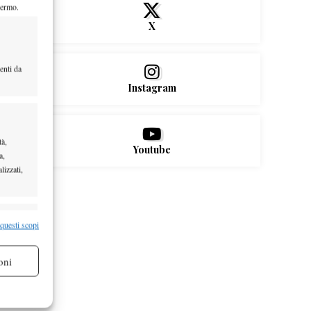
hermo.
X
enti da
Instagram
tà,
Youtube
a,
lizzati,
re attivo
 questi scopi
oni
re attivo