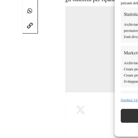
pulsanti del
Statisti
Archiviar
prestazio
fonti dive
Market
Archiviare
Creare pro
Creare pro
Sviluppare
Funzion
Gestisci 141
Abbinare e
Identifica
Garanti
Erogare