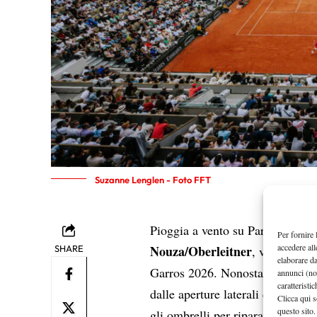
Suzanne Lenglen - Foto FFT
Pioggia a vento su Parigi nel co
Per fornire 
accedere all
Nouza/Oberleitner
SHARE
, valido per 
elaborare d
Garros 2026. Nonostante il tetto
annunci (no
caratteristi
dalle aperture laterali dello stadi
Clicca qui s
questo sito.
gli ombrelli per ripararsi dall’ac