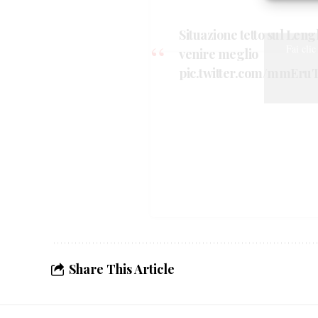
scelte 
Situazione tetto sul Leng
Fai clic
venire meglio
pic.twitter.com/mmEru
Share This Article