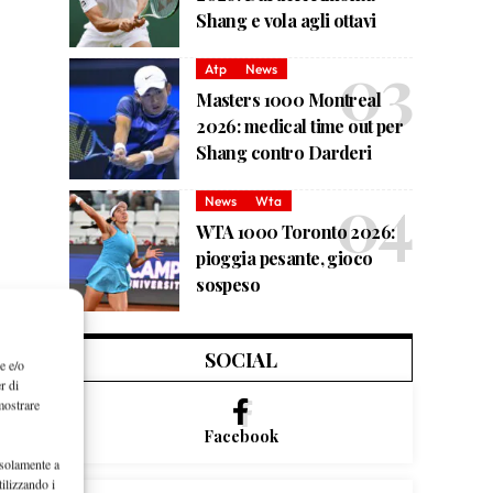
Shang e vola agli ottavi
Atp
News
Masters 1000 Montreal
2026: medical time out per
Shang contro Darderi
News
Wta
WTA 1000 Toronto 2026:
pioggia pesante, gioco
sospeso
SOCIAL
e e/o
r di
mostrare
Facebook
 solamente a
ilizzando i