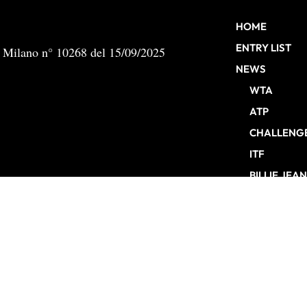
HOME
ENTRY LIST
b Milano n° 10268 del 15/09/2025
NEWS
WTA
ATP
CHALLENG
ITF
BILLIE JEA
ATP FINALS
INTERVISTE
EDITORIALI
TORNEI
ENTRY LIST
MONTEPREM