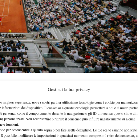
Gestisci la tua privacy
Bolelli/Vavassori
rso del match tra
e
le migliori esperienze, noi e i nostri partner utilizziamo tecnologie come i cookie per memorizzar
e informazioni del dispositivo. Il consenso a queste tecnologie permetterà a noi e ai nostri partne
i quarti di finale del torneo di doppio del Roland
ati personali come il comportamento durante la navigazione o gli ID univoci su questo sito e di 
 chiuso del Suzanne-Lenglen, la pioggia è entrata
n) personalizzati. Non acconsentire o ritirare il consenso può influire negativamente su alcune
che e funzioni.
o, con gli spettatori che sono stati costretti ad aprire
otto per acconsentire a quanto sopra o per fare scelte dettagliate. Le tue scelte saranno applicate
 È possibile modificare le impostazioni in qualsiasi momento, compreso il ritiro del consenso, ut
qua.