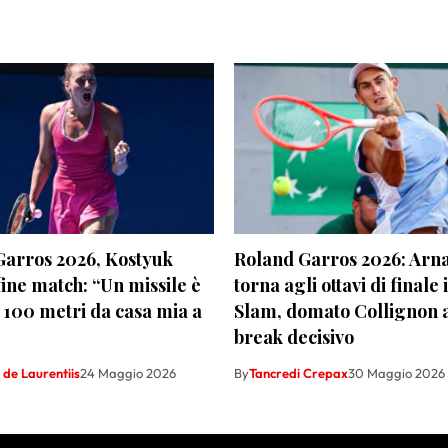
Garros 2026, Kostyuk
Roland Garros 2026: Arna
fine match: “Un missile è
torna agli ottavi di finale
 100 metri da casa mia a
Slam, domato Collignon a
break decisivo
de Laurentiis
24 Maggio 2026
By
Tancredi Crepax
30 Maggio 2026