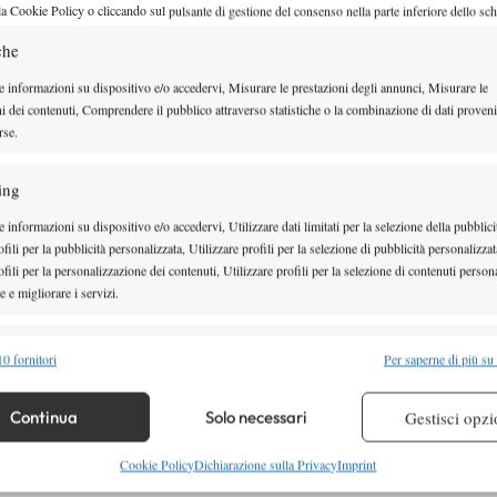
la Cookie Policy o cliccando sul pulsante di gestione del consenso nella parte inferiore dello sc
che
e informazioni su dispositivo e/o accedervi, Misurare le prestazioni degli annunci, Misurare le
ni dei contenuti, Comprendere il pubblico attraverso statistiche o la combinazione di dati proveni
rse.
ing
 informazioni su dispositivo e/o accedervi, Utilizzare dati limitati per la selezione della pubblici
fili per la pubblicità personalizzata, Utilizzare profili per la selezione di pubblicità personalizzat
fili per la personalizzazione dei contenuti, Utilizzare profili per la selezione di contenuti persona
 e migliorare i servizi.
alità
Semp
0 fornitori
Per saperne di più su
 combinare dati provenienti da altre fonti di dati, Collegare diversi dispositivi,
re i dispositivi in base alle informazioni trasmesse automaticamente.
Continua
Solo necessari
Gestisci opzi
re la sicurezza, prevenire e rilevare frodi, correggere errori,
Cookie Policy
Dichiarazione sulla Privacy
Imprint
 e presentare pubblicità e contenuto, Salvare e comunicare le
Semp