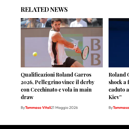
RELATED NEWS
Qualificazioni Roland Garros
Roland 
2026, Pellegrino vince il derby
shock a 
con Cecchinato e vola in main
caduto a
draw
Kiev”
By
Tommaso Vitali
21 Maggio 2026
By
Tommaso 