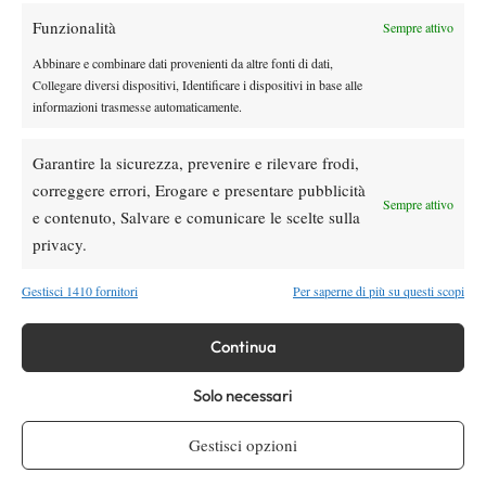
Funzionalità
Sempre attivo
Youtube
Abbinare e combinare dati provenienti da altre fonti di dati,
Collegare diversi dispositivi, Identificare i dispositivi in base alle
informazioni trasmesse automaticamente.
Garantire la sicurezza, prevenire e rilevare frodi,
correggere errori, Erogare e presentare pubblicità
Sempre attivo
e contenuto, Salvare e comunicare le scelte sulla
Testata giornalistica
registrata Aut-Trib Milano n°
Spazio Tennis
privacy.
10268 del 15/09/2025
VIBES MEDIA SRL
Editore:
, P.iva 14250480960
Gestisci 1410 fornitori
Per saperne di più su questi scopi
Direttore Responsabile: Alessandro Nizegorodcew
HOME
Continua
ENTRY LIST
NEWS
Solo necessari
WTA
Gestisci opzioni
ATP