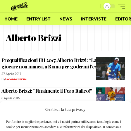
HOME
ENTRY LIST
NEWS
INTERVISTE
EDITOR
Alberto Brizzi
Prequalificazioni IBI 2017, Alberto Brizzi: “La voglia di
giocare non manca, a Roma per godermi l’esperienza!”
27 Aprile 2017
By
Lorenzo Carini
Alberto Brizzi: “Finalmente il Foro Italico!”
8 Aprile 2016
By
Paolo Angella
Gestisci la tua privacy
Alberto Brizzi: “Tornare nel circuito? Non sarà facile, ma…”
Per fornire le migliori esperienze, noi e i nostri partner utilizziamo tecnologie come i
cookie per memorizzare e/o accedere alle informazioni del dispositivo. Il consenso a
23 Ottobre 2015