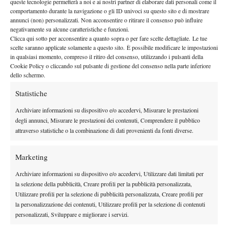
queste tecnologie permetterà a noi e ai nostri partner di elaborare dati personali come il
By
M. Mosciatti
comportamento durante la navigazione o gli ID univoci su questo sito e di mostrare
annunci (non) personalizzati. Non acconsentire o ritirare il consenso può influire
negativamente su alcune caratteristiche e funzioni.
ITF: Pioggia di Finali Azzurre
Clicca qui sotto per acconsentire a quanto sopra o per fare scelte dettagliate. Le tue
15 Luglio 2014
scelte saranno applicate solamente a questo sito. È possibile modificare le impostazioni
By
Redazione
in qualsiasi momento, compreso il ritiro del consenso, utilizzando i pulsanti della
Cookie Policy o cliccando sul pulsante di gestione del consenso nella parte inferiore
dello schermo.
Statistiche
1
2
3
…
6
7
Archiviare informazioni su dispositivo e/o accedervi, Misurare le prestazioni
degli annunci, Misurare le prestazioni dei contenuti, Comprendere il pubblico
Facebook
attraverso statistiche o la combinazione di dati provenienti da fonti diverse.
Marketing
X
Archiviare informazioni su dispositivo e/o accedervi, Utilizzare dati limitati per
la selezione della pubblicità, Creare profili per la pubblicità personalizzata,
Utilizzare profili per la selezione di pubblicità personalizzata, Creare profili per
Instagram
la personalizzazione dei contenuti, Utilizzare profili per la selezione di contenuti
personalizzati, Sviluppare e migliorare i servizi.