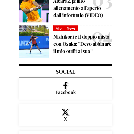
Alcaraz, primo
allenamento all’aperto
dall’infortunio (VIDEO)
Atp
News
Nishikori e il doppio misto
con Osaka: “Devo abbinare
il mio outfit al suo”
SOCIAL
Facebook
X