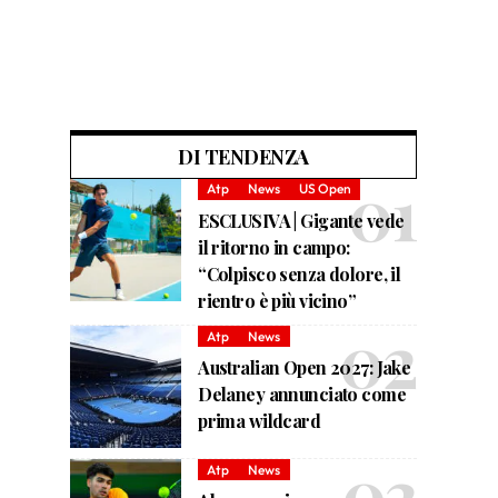
DI TENDENZA
Atp
News
US Open
ESCLUSIVA | Gigante vede
il ritorno in campo:
“Colpisco senza dolore, il
rientro è più vicino”
Atp
News
Australian Open 2027: Jake
Delaney annunciato come
prima wildcard
Atp
News