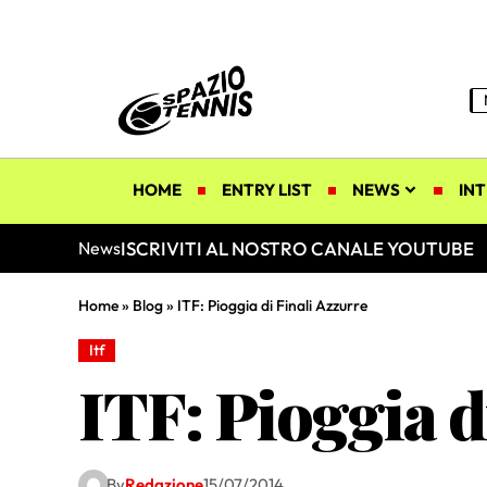
HOME
ENTRY LIST
NEWS
INT
ISCRIVITI AL NOSTRO CANALE YOUTUBE
News
Home
»
Blog
»
ITF: Pioggia di Finali Azzurre
Itf
ITF: Pioggia d
By
Redazione
15/07/2014