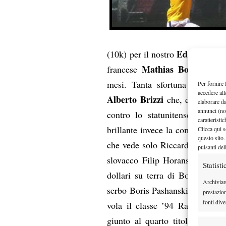
Edoardo Er
(10k) per il nostro
Mathias Bourgue
francese
, 2
mesi. Tanta sfortuna invece ne
Per fornire 
accedere all
Alberto Brizzi
che, da secondo f
elaborare d
annunci (no
Bjorn 
contro lo statunitense
caratteristi
brillante invece la compagine a
Clicca qui s
questo sito.
che vede solo Riccardo Sinicrop
pulsanti del
slovacco Filip Horanski. Decis
Statisti
dollari su terra di Bourg-en-Br
Archiviar
serbo Boris Pashanski, superiore
prestazio
fonti dive
vola il classe ’94 Ramkumar R
giunto al quarto titolo in carr