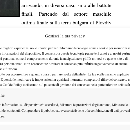
arrivando, in diversi casi, sino alle battute
finali. Partendo dal settore maschile
ottima finale sulla terra bulgara di Plovdiv
emin
, piegato ad un passo dal successo per 64 63 dal
Gestisci la tua privacy
0enne di Avignone in grande spolvero negli ultimi
l Future di Sassuolo (15k, terra) per il veterano
le migliori esperienze, noi e i nostri partner utilizziamo tecnologie come i cookie per memorizzar
e informazioni del dispositivo. Il consenso a queste tecnologie permetterà a noi e ai nostri partne
avorito, è costretto al ritiro in finale sotto 4-6 0-2
ati personali come il comportamento durante la navigazione o gli ID univoci su questo sito e di 
n) personalizzati. Non acconsentire o ritirare il consenso può influire negativamente su alcune
Fratangelo
, poi vincitore anche in doppio. Meno
che e funzioni.
zzurra di scena a Pitesti-Bascov (Romania, 10k terra)
otto per acconsentire a quanto sopra o per fare scelte dettagliate. Le tue scelte saranno applicate
 È possibile modificare le impostazioni in qualsiasi momento, compreso il ritiro del consenso, ut
i raggiungere i quarti in un torneo vinto dal giovane
la Cookie Policy o cliccando sul pulsante di gestione del consenso nella parte inferiore dello sc
amente meno giovane invece il vincitore del 15.000
che
esse che ha visto il ritorno al successo del 31enne
e informazioni su dispositivo e/o accedervi, Misurare le prestazioni degli annunci, Misurare le
 in finale al belga Reuter, mentre a Getxo (10k terra)
ni dei contenuti, Comprendere il pubblico attraverso statistiche o la combinazione di dati proveni
rse.
amanathan, tennista indiano originario di Chennai
iera. E se per Ramanathan sbrigare la pratica della