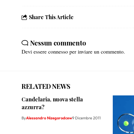
Share This Article
Nessun commento
Devi essere
connesso
per inviare un commento.
RELATED NEWS
Candelaria, nuova stella
azzurra?
By
Alessandro Nizegorodcew
9 Dicembre 2011