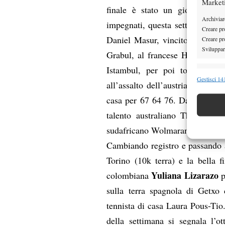
Market
finale è stato un gioco da rag
Archiviare
impegnati, questa settimana, in
Creare pro
Daniel Masur, vincitore sulla 
Creare pro
Sviluppare
Grabul, al francese Hugo Nys, 
Istambul, per poi tornare a u
Funzion
Gestisci 141
all’assalto dell’austriaco Novak
Abbinare e
casa per 67 64 76. Da segnalare 
Identifica
talento australiano Thanasi Ko
Garanti
sudafricano Wolmarans del suo pr
Erogare
Cambiando registro e passando al
scelte 
Torino (10k terra) e la bella f
Yuliana Lizarazo
colombiana
p
sulla terra spagnola di Getxo c
tennista di casa Laura Pous-Tio.
della settimana si segnala l’o