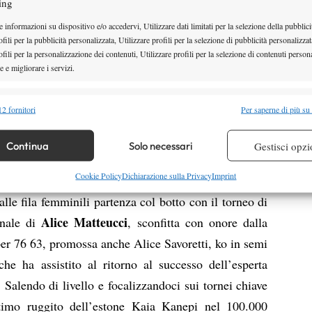
ing
azzi lo stesso non si può dire per altri tennisti
 informazioni su dispositivo e/o accedervi, Utilizzare dati limitati per la selezione della pubblici
 maratone vincenti al’ultimo punto: si va dal tedesco
fili per la pubblicità personalizzata, Utilizzare profili per la selezione di pubblicità personalizzat
terra di Knokke (Belgio) per 76 46 76 sul macedone
fili per la personalizzazione dei contenuti, Utilizzare profili per la selezione di contenuti persona
 e migliorare i servizi.
superiore per 76 36 76 al croato Pecotic in quel di
n altro tedesco, Peter Torebko, bravo a resistere
alità
Semp
2 fornitori
Per saperne di più su
 nel 15k su terra di Kassel, vinto poi dal tennista di
 combinare dati provenienti da altre fonti di dati, Collegare diversi dispositivi,
infine l’incursione vincente nel circuito cadetto del
re i dispositivi in base alle informazioni trasmesse automaticamente.
Continua
Solo necessari
Gestisci opzi
kkinakis a Saskatoon, vincitore in finale contro il
re la sicurezza, prevenire e rilevare frodi, correggere errori,
Cookie Policy
Dichiarazione sulla Privacy
Imprint
imo titolo in carriera.
 e presentare pubblicità e contenuto, Salvare e comunicare le
Semp
le fila femminili partenza col botto con il torneo di
sulla privacy.
Alice Matteucci
inale di
, sconfitta con onore dalla
er 76 63, promossa anche Alice Savoretti, ko in semi
he ha assistito al ritorno al successo dell’esperta
 Salendo di livello e focalizzandoci sui tornei chiave
ttimo ruggito dell’estone Kaia Kanepi nel 100.000