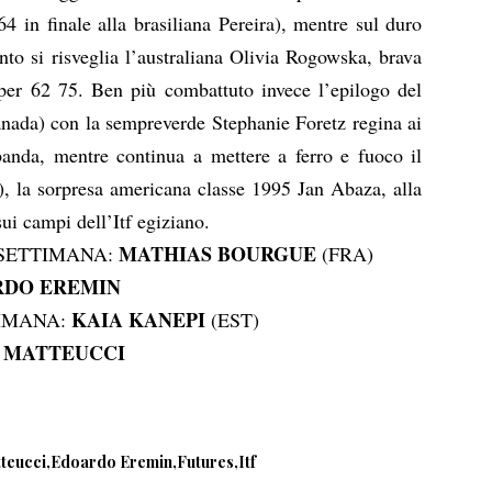
64 in finale alla brasiliana Pereira), mentre sul duro
nto si risveglia l’australiana Olivia Rogowska, brava
per 62 75. Ben più combattuto invece l’epilogo del
nada) con la sempreverde Stephanie Foretz regina ai
anda, mentre continua a mettere a ferro e fuoco il
, la sorpresa americana classe 1995 Jan Abaza, alla
 sui campi dell’Itf egiziano.
MATHIAS BOURGUE
 SETTIMANA:
(FRA)
DO EREMIN
KAIA KANEPI
TIMANA:
(EST)
 MATTEUCCI
tteucci
Edoardo Eremin
Futures
Itf