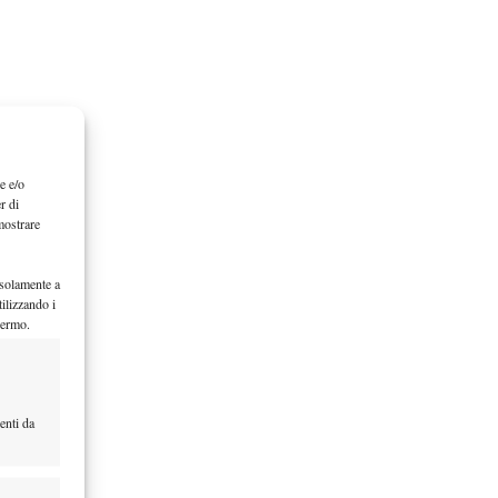
e e/o
r di
mostrare
 solamente a
ilizzando i
hermo.
enti da