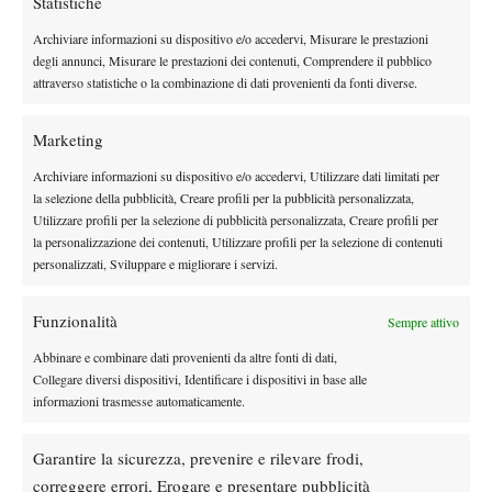
Statistiche
Archiviare informazioni su dispositivo e/o accedervi, Misurare le prestazioni
Instagram
degli annunci, Misurare le prestazioni dei contenuti, Comprendere il pubblico
attraverso statistiche o la combinazione di dati provenienti da fonti diverse.
Youtube
Marketing
Archiviare informazioni su dispositivo e/o accedervi, Utilizzare dati limitati per
la selezione della pubblicità, Creare profili per la pubblicità personalizzata,
Utilizzare profili per la selezione di pubblicità personalizzata, Creare profili per
la personalizzazione dei contenuti, Utilizzare profili per la selezione di contenuti
personalizzati, Sviluppare e migliorare i servizi.
Funzionalità
Sempre attivo
Abbinare e combinare dati provenienti da altre fonti di dati,
Collegare diversi dispositivi, Identificare i dispositivi in base alle
informazioni trasmesse automaticamente.
Testata giornalistica
registrata Aut-Trib Milano n°
Spazio Tennis
10268 del 15/09/2025
Garantire la sicurezza, prevenire e rilevare frodi,
VIBES MEDIA SRL
Editore:
, P.iva 14250480960
correggere errori, Erogare e presentare pubblicità