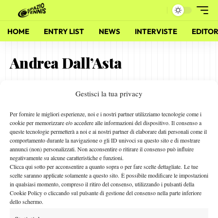
HOME
ENTRY LIST
NEWS
INTERVISTE
EDITOR
Andrea Dall’Asta
Gestisci la tua privacy
RTTM, Il nuovo Team di Simone Ercoli
26 Marzo 2011
Per fornire le migliori esperienze, noi e i nostri partner utilizziamo tecnologie come i
By
Alessandro Nizegorodcew
cookie per memorizzare e/o accedere alle informazioni del dispositivo. Il consenso a
queste tecnologie permetterà a noi e ai nostri partner di elaborare dati personali come il
comportamento durante la navigazione o gli ID univoci su questo sito e di mostrare
annunci (non) personalizzati. Non acconsentire o ritirare il consenso può influire
negativamente su alcune caratteristiche e funzioni.
Facebook
Clicca qui sotto per acconsentire a quanto sopra o per fare scelte dettagliate. Le tue
scelte saranno applicate solamente a questo sito. È possibile modificare le impostazioni
in qualsiasi momento, compreso il ritiro del consenso, utilizzando i pulsanti della
Cookie Policy o cliccando sul pulsante di gestione del consenso nella parte inferiore
X
dello schermo.