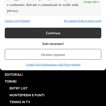
Direttore Responsabile: Alessandro Nizegorodcew
Sempre attivo
e contenuto, Salvare e comunicare le scelte sulla
HOME
privacy.
ENTRY LIST
NEWS
Gestisci 1410 fornitori
Per saperne di più su questi scopi
WTA
Continua
ATP
CHALLENGER
Solo necessari
ITF
BILLIE JEAN KING CUP
Gestisci opzioni
ATP FINALS
Cookie Policy
Dichiarazione sulla Privacy
Imprint
INTERVISTE
EDITORIALI
TORNEI
ENTRY LIST
MONTEPREMI E PUNTI
TENNIS IN TV