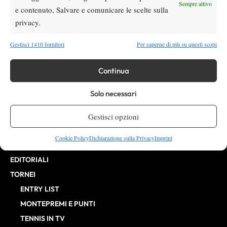
Direttore Responsabile: Alessandro Nizegorodcew
Sempre attivo
e contenuto, Salvare e comunicare le scelte sulla
HOME
privacy.
ENTRY LIST
NEWS
Gestisci 1410 fornitori
Per saperne di più su questi scopi
WTA
Continua
ATP
CHALLENGER
Solo necessari
ITF
BILLIE JEAN KING CUP
Gestisci opzioni
ATP FINALS
Cookie Policy
Dichiarazione sulla Privacy
Imprint
INTERVISTE
EDITORIALI
TORNEI
ENTRY LIST
MONTEPREMI E PUNTI
TENNIS IN TV