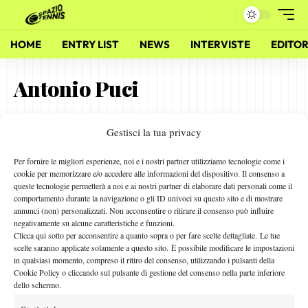
HOME
ENTRY LIST
NEWS
INTERVISTE
EDITOR
Antonio Puci
Gestisci la tua privacy
Greenset: la migliore superficie per il miglior tennis
27 Settembre 2014
Per fornire le migliori esperienze, noi e i nostri partner utilizziamo tecnologie come i
By
Redazione
cookie per memorizzare e/o accedere alle informazioni del dispositivo. Il consenso a
queste tecnologie permetterà a noi e ai nostri partner di elaborare dati personali come il
comportamento durante la navigazione o gli ID univoci su questo sito e di mostrare
annunci (non) personalizzati. Non acconsentire o ritirare il consenso può influire
negativamente su alcune caratteristiche e funzioni.
Facebook
Clicca qui sotto per acconsentire a quanto sopra o per fare scelte dettagliate. Le tue
scelte saranno applicate solamente a questo sito. È possibile modificare le impostazioni
in qualsiasi momento, compreso il ritiro del consenso, utilizzando i pulsanti della
Cookie Policy o cliccando sul pulsante di gestione del consenso nella parte inferiore
X
dello schermo.