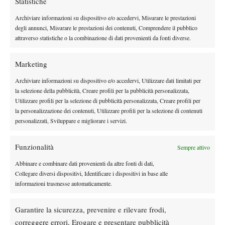
Statistiche
Archiviare informazioni su dispositivo e/o accedervi, Misurare le prestazioni
Instagram
degli annunci, Misurare le prestazioni dei contenuti, Comprendere il pubblico
attraverso statistiche o la combinazione di dati provenienti da fonti diverse.
Youtube
Marketing
Archiviare informazioni su dispositivo e/o accedervi, Utilizzare dati limitati per
la selezione della pubblicità, Creare profili per la pubblicità personalizzata,
Utilizzare profili per la selezione di pubblicità personalizzata, Creare profili per
la personalizzazione dei contenuti, Utilizzare profili per la selezione di contenuti
personalizzati, Sviluppare e migliorare i servizi.
Funzionalità
Sempre attivo
Abbinare e combinare dati provenienti da altre fonti di dati,
Collegare diversi dispositivi, Identificare i dispositivi in base alle
informazioni trasmesse automaticamente.
Testata giornalistica
registrata Aut-Trib Milano n°
Spazio Tennis
10268 del 15/09/2025
Garantire la sicurezza, prevenire e rilevare frodi,
VIBES MEDIA SRL
Editore:
, P.iva 14250480960
correggere errori, Erogare e presentare pubblicità