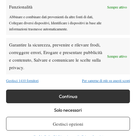
Funzionalità
Youtube
Sempre attivo
Abbinare e combinare dati provenienti da altre fonti di dati,
Collegare diversi dispositivi, Identificare i dispositivi in base alle
informazioni trasmesse automaticamente.
Garantire la sicurezza, prevenire e rilevare frodi,
correggere errori, Erogare e presentare pubblicità
Sempre attivo
e contenuto, Salvare e comunicare le scelte sulla
Testata giornalistica
registrata Aut-Trib Milano n°
Spazio Tennis
privacy.
10268 del 15/09/2025
VIBES MEDIA SRL
Editore:
, P.iva 14250480960
Gestisci 1410 fornitori
Per saperne di più su questi scopi
Direttore Responsabile: Alessandro Nizegorodcew
HOME
Continua
ENTRY LIST
NEWS
Solo necessari
WTA
Gestisci opzioni
ATP
CHALLENGER