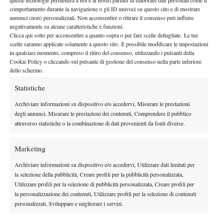
queste tecnologie permetterà a noi e ai nostri partner di elaborare dati personali come il
By
Redazione
comportamento durante la navigazione o gli ID univoci su questo sito e di mostrare
annunci (non) personalizzati. Non acconsentire o ritirare il consenso può influire
Bonfiglio: In Campo Quinzi
negativamente su alcune caratteristiche e funzioni.
Clicca qui sotto per acconsentire a quanto sopra o per fare scelte dettagliate. Le tue
16 Maggio 2011
scelte saranno applicate solamente a questo sito. È possibile modificare le impostazioni
By
Redazione
in qualsiasi momento, compreso il ritiro del consenso, utilizzando i pulsanti della
Cookie Policy o cliccando sul pulsante di gestione del consenso nella parte inferiore
dello schermo.
Statistiche
1
2
…
4
5
6
Archiviare informazioni su dispositivo e/o accedervi, Misurare le prestazioni
degli annunci, Misurare le prestazioni dei contenuti, Comprendere il pubblico
Facebook
attraverso statistiche o la combinazione di dati provenienti da fonti diverse.
Marketing
X
Archiviare informazioni su dispositivo e/o accedervi, Utilizzare dati limitati per
la selezione della pubblicità, Creare profili per la pubblicità personalizzata,
Utilizzare profili per la selezione di pubblicità personalizzata, Creare profili per
Instagram
la personalizzazione dei contenuti, Utilizzare profili per la selezione di contenuti
personalizzati, Sviluppare e migliorare i servizi.