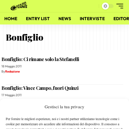
HOME
ENTRY LIST
NEWS
INTERVISTE
EDITOR
Bonfiglio
Bonfiglio: Ci rimane solo la Stefanelli
18 Maggio 2011
By
Redazione
Bonfiglio: Vince Campo, fuori Quinzi
17 Maggio 2011
By
Redazione
Gestisci la tua privacy
Bonfiglio: Straordinario Quinzi
Per fornire le migliori esperienze, noi e i nostri partner utilizziamo tecnologie come i
cookie per memorizzare e/o accedere alle informazioni del dispositivo. Il consenso a
17 Maggio 2011