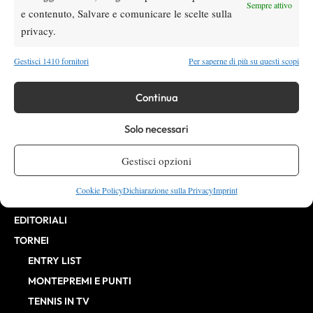
Direttore Responsabile: Alessandro Nizegorodcew
Sempre attivo
e contenuto, Salvare e comunicare le scelte sulla
HOME
privacy.
ENTRY LIST
NEWS
Gestisci 1410 fornitori
Per saperne di più su questi scopi
WTA
Continua
ATP
CHALLENGER
Solo necessari
ITF
BILLIE JEAN KING CUP
Gestisci opzioni
ATP FINALS
Cookie Policy
Dichiarazione sulla Privacy
Imprint
INTERVISTE
EDITORIALI
TORNEI
ENTRY LIST
MONTEPREMI E PUNTI
TENNIS IN TV