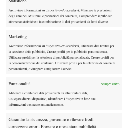
Statistiche
Archiviare informazioni su dispositivo e/o accedervi, Misurare le prestazioni
Instagram
degli annunci, Misurare le prestazioni dei contenuti, Comprendere il pubblico
attraverso statistiche o la combinazione di dati provenienti da fonti diverse.
Youtube
Marketing
Archiviare informazioni su dispositivo e/o accedervi, Utilizzare dati limitati per
la selezione della pubblicità, Creare profili per la pubblicità personalizzata,
Utilizzare profili per la selezione di pubblicità personalizzata, Creare profili per
la personalizzazione dei contenuti, Utilizzare profili per la selezione di contenuti
personalizzati, Sviluppare e migliorare i servizi.
Funzionalità
Sempre attivo
Abbinare e combinare dati provenienti da altre fonti di dati,
Collegare diversi dispositivi, Identificare i dispositivi in base alle
informazioni trasmesse automaticamente.
Testata giornalistica
registrata Aut-Trib Milano n°
Spazio Tennis
10268 del 15/09/2025
Garantire la sicurezza, prevenire e rilevare frodi,
VIBES MEDIA SRL
Editore:
, P.iva 14250480960
correggere errori, Erogare e presentare pubblicità