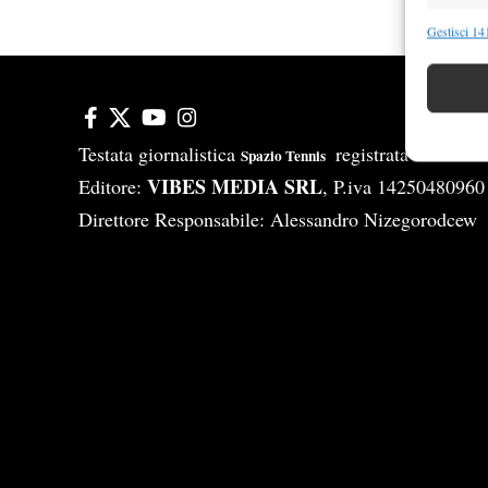
Funzion
Gestisci 141
Abbinare e
Identifica
Garanti
Testata giornalistica
registrata Aut-Tri
Spazio Tennis
Erogare
VIBES MEDIA SRL
Editore:
, P.iva 14250480960
scelte 
Direttore Responsabile: Alessandro Nizegorodcew