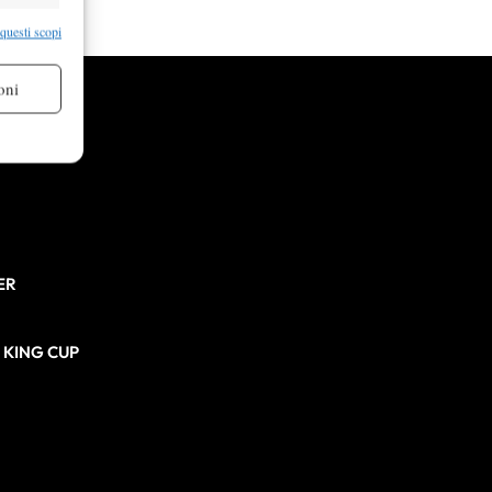
re attivo
 questi scopi
oni
re attivo
ER
N KING CUP