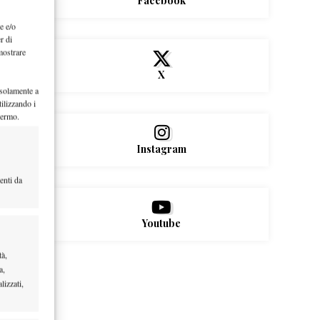
Facebook
e e/o
r di
mostrare
X
 solamente a
ilizzando i
hermo.
Instagram
enti da
Youtube
tà,
a,
lizzati,