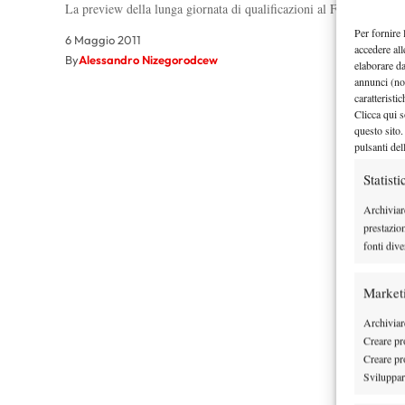
La preview della lunga giornata di qualificazioni al Foro Italico. 
Per fornire 
6 Maggio 2011
accedere all
By
Alessandro Nizegorodcew
elaborare d
annunci (no
caratteristi
Clicca qui s
questo sito.
pulsanti del
Statisti
Archiviar
prestazio
fonti dive
Market
Archiviare
Creare pro
Creare pro
Sviluppare