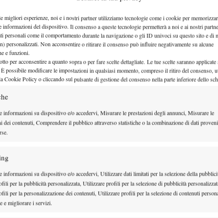
Dieci, tra ragazzi e…
le migliori esperienze, noi e i nostri partner utilizziamo tecnologie come i cookie per memorizzar
e informazioni del dispositivo. Il consenso a queste tecnologie permetterà a noi e ai nostri partne
ati personali come il comportamento durante la navigazione o gli ID univoci su questo sito e di 
n) personalizzati. Non acconsentire o ritirare il consenso può influire negativamente su alcune
che e funzioni.
otto per acconsentire a quanto sopra o per fare scelte dettagliate. Le tue scelte saranno applicate
 È possibile modificare le impostazioni in qualsiasi momento, compreso il ritiro del consenso, ut
la Cookie Policy o cliccando sul pulsante di gestione del consenso nella parte inferiore dello sc
che
e informazioni su dispositivo e/o accedervi, Misurare le prestazioni degli annunci, Misurare le
ni dei contenuti, Comprendere il pubblico attraverso statistiche o la combinazione di dati proveni
rse.
ing
 informazioni su dispositivo e/o accedervi, Utilizzare dati limitati per la selezione della pubblici
fili per la pubblicità personalizzata, Utilizzare profili per la selezione di pubblicità personalizzat
fili per la personalizzazione dei contenuti, Utilizzare profili per la selezione di contenuti persona
 e migliorare i servizi.