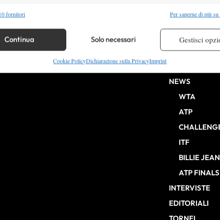
alità
Semp
0 fornitori
Per saperne di più su
 combinare dati provenienti da altre fonti di dati, Collegare diversi dispositivi,
re i dispositivi in base alle informazioni trasmesse automaticamente.
Continua
Solo necessari
Gestisci opzi
HOME
re la sicurezza, prevenire e rilevare frodi, correggere errori,
Cookie Policy
Dichiarazione sulla Privacy
Imprint
ENTRY LIST
b Milano n° 10268 del 15/09/2025
 e presentare pubblicità e contenuto, Salvare e comunicare le
Semp
NEWS
sulla privacy.
WTA
ATP
CHALLENG
ITF
BILLIE JEA
ATP FINALS
INTERVISTE
EDITORIALI
TORNEI