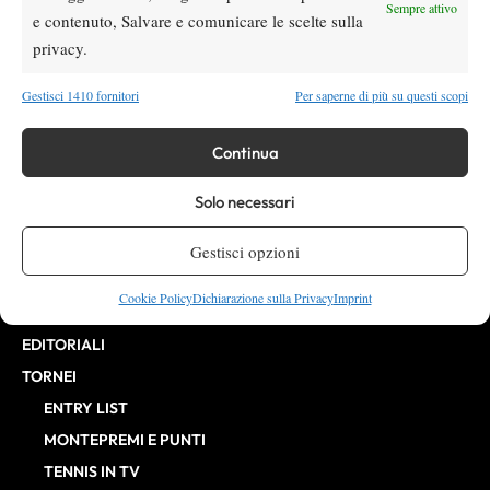
Direttore Responsabile: Alessandro Nizegorodcew
Sempre attivo
e contenuto, Salvare e comunicare le scelte sulla
HOME
privacy.
ENTRY LIST
NEWS
Gestisci 1410 fornitori
Per saperne di più su questi scopi
WTA
Continua
ATP
CHALLENGER
Solo necessari
ITF
BILLIE JEAN KING CUP
Gestisci opzioni
ATP FINALS
Cookie Policy
Dichiarazione sulla Privacy
Imprint
INTERVISTE
EDITORIALI
TORNEI
ENTRY LIST
MONTEPREMI E PUNTI
TENNIS IN TV