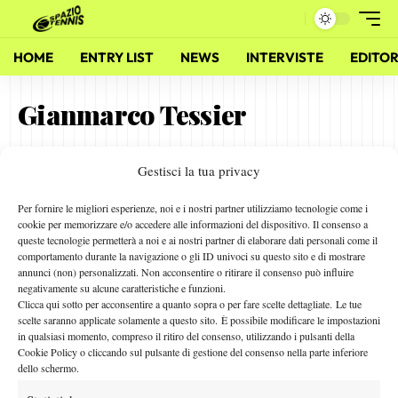
HOME
ENTRY LIST
NEWS
INTERVISTE
EDITOR
Gianmarco Tessier
Gestisci la tua privacy
RTTM, Il nuovo Team di Simone Ercoli
26 Marzo 2011
Per fornire le migliori esperienze, noi e i nostri partner utilizziamo tecnologie come i
By
Alessandro Nizegorodcew
cookie per memorizzare e/o accedere alle informazioni del dispositivo. Il consenso a
queste tecnologie permetterà a noi e ai nostri partner di elaborare dati personali come il
comportamento durante la navigazione o gli ID univoci su questo sito e di mostrare
annunci (non) personalizzati. Non acconsentire o ritirare il consenso può influire
negativamente su alcune caratteristiche e funzioni.
Facebook
Clicca qui sotto per acconsentire a quanto sopra o per fare scelte dettagliate. Le tue
scelte saranno applicate solamente a questo sito. È possibile modificare le impostazioni
in qualsiasi momento, compreso il ritiro del consenso, utilizzando i pulsanti della
Cookie Policy o cliccando sul pulsante di gestione del consenso nella parte inferiore
X
dello schermo.