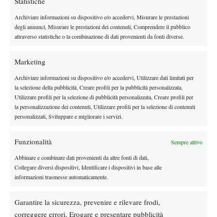
Statistiche
Archiviare informazioni su dispositivo e/o accedervi, Misurare le prestazioni
Instagram
degli annunci, Misurare le prestazioni dei contenuti, Comprendere il pubblico
attraverso statistiche o la combinazione di dati provenienti da fonti diverse.
Youtube
Marketing
Archiviare informazioni su dispositivo e/o accedervi, Utilizzare dati limitati per
la selezione della pubblicità, Creare profili per la pubblicità personalizzata,
Utilizzare profili per la selezione di pubblicità personalizzata, Creare profili per
la personalizzazione dei contenuti, Utilizzare profili per la selezione di contenuti
personalizzati, Sviluppare e migliorare i servizi.
Funzionalità
Sempre attivo
Abbinare e combinare dati provenienti da altre fonti di dati,
Collegare diversi dispositivi, Identificare i dispositivi in base alle
informazioni trasmesse automaticamente.
Testata giornalistica
registrata Aut-Trib Milano n°
Spazio Tennis
10268 del 15/09/2025
Garantire la sicurezza, prevenire e rilevare frodi,
VIBES MEDIA SRL
Editore:
, P.iva 14250480960
correggere errori, Erogare e presentare pubblicità