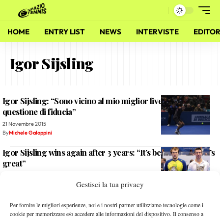
HOME
ENTRY LIST
NEWS
INTERVISTE
EDITOR
Igor Sijsling
Igor Sijsling: “Sono vicino al mio miglior livello, è tutta
questione di fiducia”
21 Novembre 2015
By
Michele Galoppini
Igor Sijsling wins again after 3 years: “It’s been long, but it’s
great”
21 Novembre 2015
Gestisci la tua privacy
By
Michele Galoppini
Diario da Brescia: Basic a sorpresa e Vanni fuori di misura
Per fornire le migliori esperienze, noi e i nostri partner utilizziamo tecnologie come i
cookie per memorizzare e/o accedere alle informazioni del dispositivo. Il consenso a
20 Novembre 2015