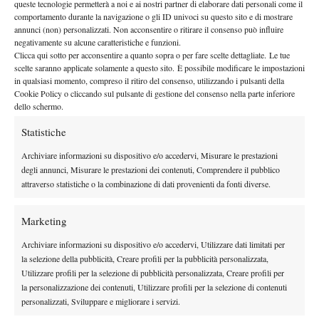
queste tecnologie permetterà a noi e ai nostri partner di elaborare dati personali come il
By
Michele Galoppini
comportamento durante la navigazione o gli ID univoci su questo sito e di mostrare
annunci (non) personalizzati. Non acconsentire o ritirare il consenso può influire
negativamente su alcune caratteristiche e funzioni.
Dudi Sela: “Jaziri? Siamo amici, giocheremo contro presto”
Clicca qui sotto per acconsentire a quanto sopra o per fare scelte dettagliate. Le tue
19 Novembre 2015
scelte saranno applicate solamente a questo sito. È possibile modificare le impostazioni
By
L. Fiorino
in qualsiasi momento, compreso il ritiro del consenso, utilizzando i pulsanti della
Cookie Policy o cliccando sul pulsante di gestione del consenso nella parte inferiore
dello schermo.
Statistiche
1
2
Archiviare informazioni su dispositivo e/o accedervi, Misurare le prestazioni
degli annunci, Misurare le prestazioni dei contenuti, Comprendere il pubblico
Facebook
attraverso statistiche o la combinazione di dati provenienti da fonti diverse.
Marketing
X
Archiviare informazioni su dispositivo e/o accedervi, Utilizzare dati limitati per
la selezione della pubblicità, Creare profili per la pubblicità personalizzata,
Utilizzare profili per la selezione di pubblicità personalizzata, Creare profili per
la personalizzazione dei contenuti, Utilizzare profili per la selezione di contenuti
Instagram
personalizzati, Sviluppare e migliorare i servizi.