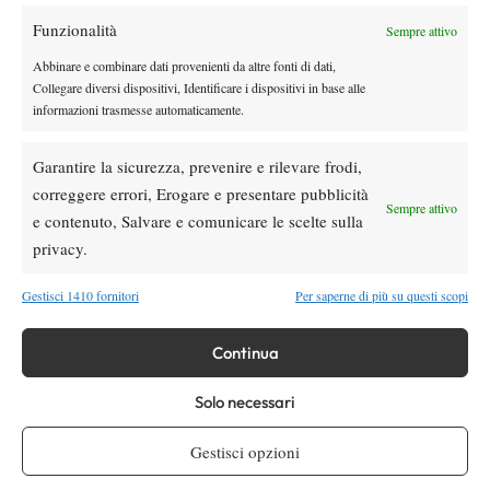
Funzionalità
Sempre attivo
Youtube
Abbinare e combinare dati provenienti da altre fonti di dati,
Collegare diversi dispositivi, Identificare i dispositivi in base alle
informazioni trasmesse automaticamente.
Garantire la sicurezza, prevenire e rilevare frodi,
correggere errori, Erogare e presentare pubblicità
Sempre attivo
e contenuto, Salvare e comunicare le scelte sulla
Testata giornalistica
registrata Aut-Trib Milano n°
Spazio Tennis
privacy.
10268 del 15/09/2025
VIBES MEDIA SRL
Editore:
, P.iva 14250480960
Gestisci 1410 fornitori
Per saperne di più su questi scopi
Direttore Responsabile: Alessandro Nizegorodcew
HOME
Continua
ENTRY LIST
Solo necessari
NEWS
WTA
Gestisci opzioni
ATP