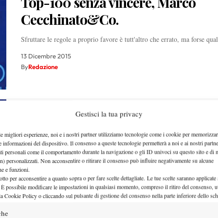
Top-100 senza vincere, Marco
Cecchinato&Co.
Sfruttare le regole a proprio favore è tutt'altro che errato, ma forse qu
13 Dicembre 2015
By
Redazione
Gestisci la tua privacy
BranchStats: 30 Novembre 2015
le migliori esperienze, noi e i nostri partner utilizziamo tecnologie come i cookie per memorizzar
e informazioni del dispositivo. Il consenso a queste tecnologie permetterà a noi e ai nostri partne
La nuova consueta puntata settimanale con le inimitabili statistiche del
ati personali come il comportamento durante la navigazione o gli ID univoci su questo sito e di 
Brancher.
n) personalizzati. Non acconsentire o ritirare il consenso può influire negativamente su alcune
che e funzioni.
30 Novembre 2015
otto per acconsentire a quanto sopra o per fare scelte dettagliate. Le tue scelte saranno applicate
 È possibile modificare le impostazioni in qualsiasi momento, compreso il ritiro del consenso, ut
By
Luca Brancher
la Cookie Policy o cliccando sul pulsante di gestione del consenso nella parte inferiore dello sc
che