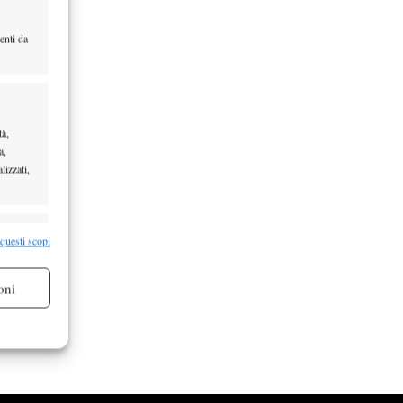
enti da
…
tà,
a,
lizzati,
re attivo
 questi scopi
oni
re attivo