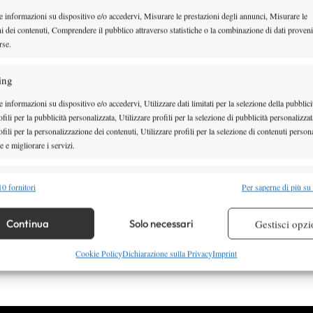
e informazioni su dispositivo e/o accedervi, Misurare le prestazioni degli annunci, Misurare le
ni dei contenuti, Comprendere il pubblico attraverso statistiche o la combinazione di dati proveni
rse.
Il ritorno di Íñigo Cervantes
ing
Il giocatore basco, poco più di un anno fa fuori dal ranking dopo una
 informazioni su dispositivo e/o accedervi, Utilizzare dati limitati per la selezione della pubblici
26 Novembre 2015
fili per la pubblicità personalizzata, Utilizzare profili per la selezione di pubblicità personalizzat
By
Paolo Silvestri
fili per la personalizzazione dei contenuti, Utilizzare profili per la selezione di contenuti persona
 e migliorare i servizi.
alità
Semp
0 fornitori
Per saperne di più su
 combinare dati provenienti da altre fonti di dati, Collegare diversi dispositivi,
re i dispositivi in base alle informazioni trasmesse automaticamente.
Continua
Solo necessari
Gestisci opzi
tanza di…
re la sicurezza, prevenire e rilevare frodi, correggere errori,
Cookie Policy
Dichiarazione sulla Privacy
Imprint
 e presentare pubblicità e contenuto, Salvare e comunicare le
Semp
sulla privacy.