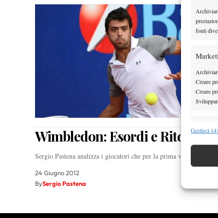
Archiviar
prestazio
fonti dive
Market
Archiviare
Creare pro
Creare pro
Sviluppare
Funzion
Gestisci 141
Wimbledon: Esordi e Ritorni
Abbinare e
Identifica
Sergio Pastena analizza i giocatori che per la prima volta (o a dis
24 Giugno 2012
Garanti
By
Sergio Pastena
Erogare
scelte 