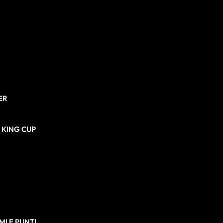
ER
N KING CUP
I E PUNTI