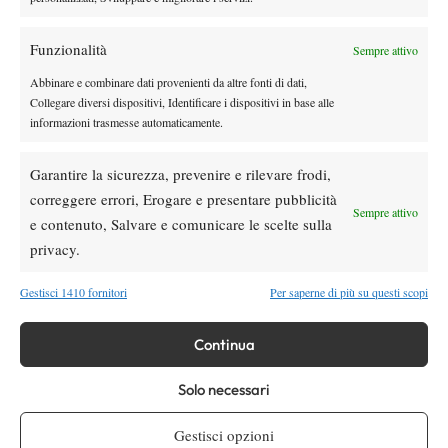
Instagram
Funzionalità
Sempre attivo
Youtube
Abbinare e combinare dati provenienti da altre fonti di dati,
Collegare diversi dispositivi, Identificare i dispositivi in base alle
informazioni trasmesse automaticamente.
Garantire la sicurezza, prevenire e rilevare frodi,
correggere errori, Erogare e presentare pubblicità
Sempre attivo
e contenuto, Salvare e comunicare le scelte sulla
privacy.
Testata giornalistica
registrata Aut-Trib Milano n°
Spazio Tennis
10268 del 15/09/2025
Gestisci 1410 fornitori
Per saperne di più su questi scopi
VIBES MEDIA SRL
Editore:
, P.iva 14250480960
Direttore Responsabile: Alessandro Nizegorodcew
Continua
HOME
ENTRY LIST
Solo necessari
NEWS
Gestisci opzioni
WTA