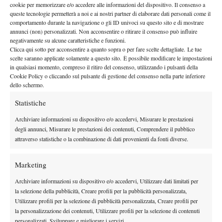
IX Torneo Internazionale All Round: prima giornata senza
cookie per memorizzare e/o accedere alle informazioni del dispositivo. Il consenso a
sorprese
queste tecnologie permetterà a noi e ai nostri partner di elaborare dati personali come il
comportamento durante la navigazione o gli ID univoci su questo sito e di mostrare
7 Aprile 2018
annunci (non) personalizzati. Non acconsentire o ritirare il consenso può influire
By
L. Andreoli
negativamente su alcune caratteristiche e funzioni.
Clicca qui sotto per acconsentire a quanto sopra o per fare scelte dettagliate. Le tue
Presentazione IX Torneo Internazionale di Roma – All
scelte saranno applicate solamente a questo sito. È possibile modificare le impostazioni
Round
in qualsiasi momento, compreso il ritiro del consenso, utilizzando i pulsanti della
Cookie Policy o cliccando sul pulsante di gestione del consenso nella parte inferiore
6 Aprile 2018
dello schermo.
By
L. Fiorino
Statistiche
Archiviare informazioni su dispositivo e/o accedervi, Misurare le prestazioni
1
2
3
4
degli annunci, Misurare le prestazioni dei contenuti, Comprendere il pubblico
attraverso statistiche o la combinazione di dati provenienti da fonti diverse.
Facebook
Marketing
Archiviare informazioni su dispositivo e/o accedervi, Utilizzare dati limitati per
X
la selezione della pubblicità, Creare profili per la pubblicità personalizzata,
Utilizzare profili per la selezione di pubblicità personalizzata, Creare profili per
la personalizzazione dei contenuti, Utilizzare profili per la selezione di contenuti
personalizzati, Sviluppare e migliorare i servizi.