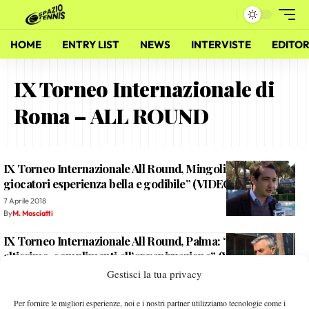
HOME
ENTRY LIST
NEWS
INTERVISTE
EDITOR
IX Torneo Internazionale di
Roma – ALL ROUND
IX Torneo Internazionale All Round, Mingoli: “Per i
giocatori esperienza bella e godibile” (VIDEO)
7 Aprile 2018
By
M. Mosciatti
IX Torneo Internazionale All Round, Palma: “Livello
altissimo, complimenti all’organizzazione” (VIDEO)
Gestisci la tua privacy
7 Aprile 2018
By
L. Fiorino
Per fornire le migliori esperienze, noi e i nostri partner utilizziamo tecnologie come i