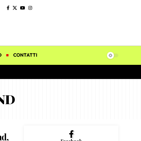
O
CONTATTI
UND
nd,