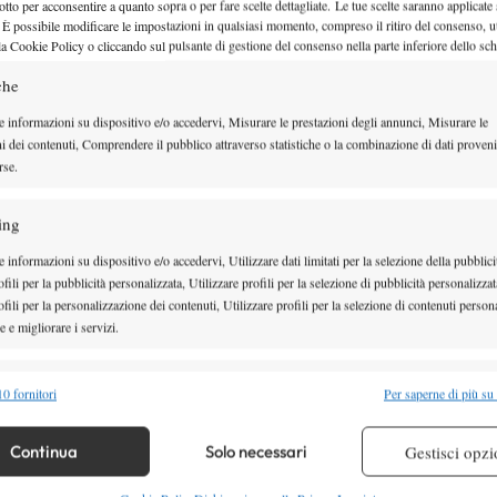
otto per acconsentire a quanto sopra o per fare scelte dettagliate. Le tue scelte saranno applicate
 È possibile modificare le impostazioni in qualsiasi momento, compreso il ritiro del consenso, ut
la Cookie Policy o cliccando sul pulsante di gestione del consenso nella parte inferiore dello sc
IX Torneo Internazionale All Rou
che
eliminati Lanzarotta e Fiorletta
e informazioni su dispositivo e/o accedervi, Misurare le prestazioni degli annunci, Misurare le
ni dei contenuti, Comprendere il pubblico attraverso statistiche o la combinazione di dati proveni
Il resoconto del martedì di incontri del torneo dell'ITF Seniors Circuit
rse.
10 Aprile 2018
By
M. Mosciatti
ing
 informazioni su dispositivo e/o accedervi, Utilizzare dati limitati per la selezione della pubblici
fili per la pubblicità personalizzata, Utilizzare profili per la selezione di pubblicità personalizzat
fili per la personalizzazione dei contenuti, Utilizzare profili per la selezione di contenuti persona
IX Torneo Internazionale All Rou
 e migliorare i servizi.
Elisabetta Pulerà: “Prepariamo il
alità
da gennaio” (VIDEO)
Semp
0 fornitori
Per saperne di più su
 combinare dati provenienti da altre fonti di dati, Collegare diversi dispositivi,
L'intervista alla giocatrice over 50 facente parte dell'organizzazione del
re i dispositivi in base alle informazioni trasmesse automaticamente.
Continua
Solo necessari
Gestisci opzi
capitolino