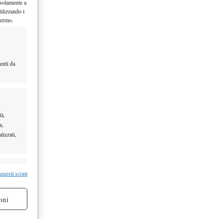
 solamente a
ilizzando i
hermo.
nd,
enti da
tà,
a,
lizzati,
nd,
 torneo
re attivo
 questi scopi
 torneo
oni