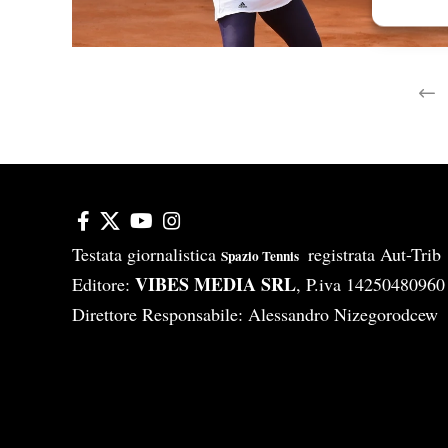
Garanti
Erogare
scelte 
Testata giornalistica
registrata Aut-Tri
Spazio Tennis
VIBES MEDIA SRL
Editore:
, P.iva 14250480960
Direttore Responsabile: Alessandro Nizegorodcew