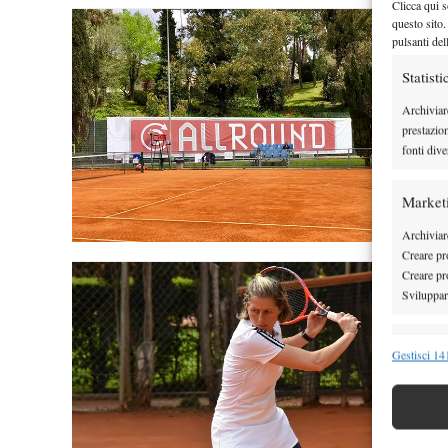
Clicca qui s
questo sito.
pulsanti del
Statisti
Archiviar
prestazio
fonti dive
Market
Archiviare
Creare pro
Creare pro
Sviluppare
Funzion
Gestisci 141
Abbinare e
Identifica