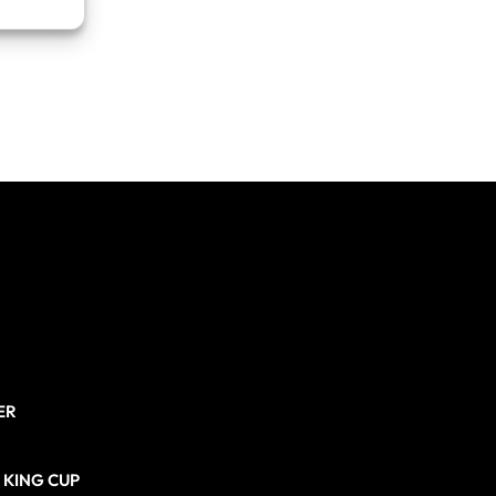
re attivo
ER
N KING CUP