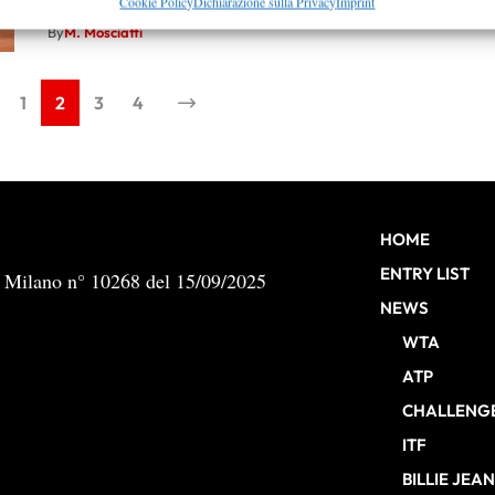
re la sicurezza, prevenire e rilevare frodi, correggere errori,
Cookie Policy
Dichiarazione sulla Privacy
Imprint
10 Aprile 2018
 e presentare pubblicità e contenuto, Salvare e comunicare le
Semp
By
M. Mosciatti
sulla privacy.
1
2
3
4
HOME
ENTRY LIST
b Milano n° 10268 del 15/09/2025
NEWS
WTA
ATP
CHALLENG
ITF
BILLIE JEA