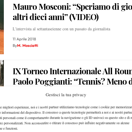
Mauro Mosconi: “Speriamo di gi
altri dieci anni” (VIDEO)
L'intervista al settantaseienne con un passato da giornalista
11 Aprile 2018
By
M. Mosciatti
IX Torneo Internazionale All Rou
Paolo Poggianti: “Tennis? Meno 
della Boxe Francese” (VIDEO)
Gestisci la tua privacy
L'intervista alla testa di serie numero 1 nella categoria over 45 del torn
le migliori esperienze, noi e i nostri partner utilizziamo tecnologie come i cookie per memorizzar
e informazioni del dispositivo. Il consenso a queste tecnologie permetterà a noi e ai nostri partne
11 Aprile 2018
ati personali come il comportamento durante la navigazione o gli ID univoci su questo sito e di 
By
M. Mosciatti
n) personalizzati. Non acconsentire o ritirare il consenso può influire negativamente su alcune
che e funzioni.