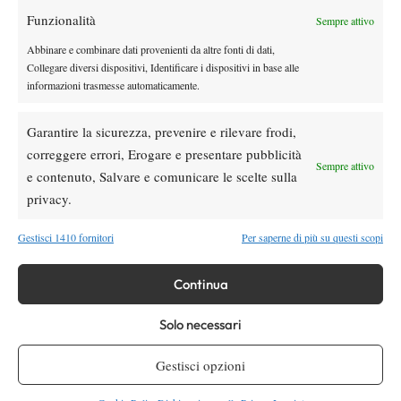
Funzionalità
Youtube
Sempre attivo
Abbinare e combinare dati provenienti da altre fonti di dati,
Collegare diversi dispositivi, Identificare i dispositivi in base alle
informazioni trasmesse automaticamente.
Garantire la sicurezza, prevenire e rilevare frodi,
correggere errori, Erogare e presentare pubblicità
Sempre attivo
e contenuto, Salvare e comunicare le scelte sulla
Testata giornalistica
registrata Aut-Trib Milano n°
Spazio Tennis
privacy.
10268 del 15/09/2025
VIBES MEDIA SRL
Editore:
, P.iva 14250480960
Gestisci 1410 fornitori
Per saperne di più su questi scopi
Direttore Responsabile: Alessandro Nizegorodcew
HOME
Continua
ENTRY LIST
NEWS
Solo necessari
WTA
Gestisci opzioni
ATP
CHALLENGER