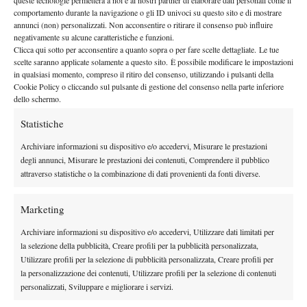
queste tecnologie permetterà a noi e ai nostri partner di elaborare dati personali come il
By
Alessandro Nizegorodcew
comportamento durante la navigazione o gli ID univoci su questo sito e di mostrare
annunci (non) personalizzati. Non acconsentire o ritirare il consenso può influire
Diario di Bordo dal Lemon Bowl
negativamente su alcune caratteristiche e funzioni.
Clicca qui sotto per acconsentire a quanto sopra o per fare scelte dettagliate. Le tue
29 Dicembre 2014
scelte saranno applicate solamente a questo sito. È possibile modificare le impostazioni
By
L. Fiorino
in qualsiasi momento, compreso il ritiro del consenso, utilizzando i pulsanti della
Cookie Policy o cliccando sul pulsante di gestione del consenso nella parte inferiore
dello schermo.
Statistiche
1
2
3
4
5
6
7
Archiviare informazioni su dispositivo e/o accedervi, Misurare le prestazioni
degli annunci, Misurare le prestazioni dei contenuti, Comprendere il pubblico
Facebook
attraverso statistiche o la combinazione di dati provenienti da fonti diverse.
Marketing
X
Archiviare informazioni su dispositivo e/o accedervi, Utilizzare dati limitati per
la selezione della pubblicità, Creare profili per la pubblicità personalizzata,
Utilizzare profili per la selezione di pubblicità personalizzata, Creare profili per
Instagram
la personalizzazione dei contenuti, Utilizzare profili per la selezione di contenuti
personalizzati, Sviluppare e migliorare i servizi.