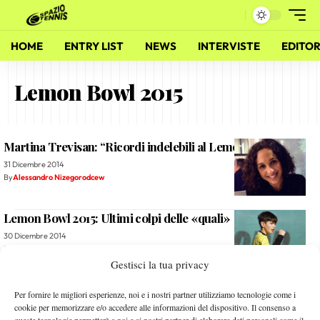
HOME
ENTRY LIST
NEWS
INTERVISTE
EDITOR
Lemon Bowl 2015
Martina Trevisan: “Ricordi indelebili al Lemon Bowl”
31 Dicembre 2014
By
Alessandro Nizegorodcew
Lemon Bowl 2015: Ultimi colpi delle «quali»
30 Dicembre 2014
By
Alessandro Nizegorodcew
Gestisci la tua privacy
Lemon Bowl 2015: Il Video del 29 dicembre
Per fornire le migliori esperienze, noi e i nostri partner utilizziamo tecnologie come i
cookie per memorizzare e/o accedere alle informazioni del dispositivo. Il consenso a
30 Dicembre 2014