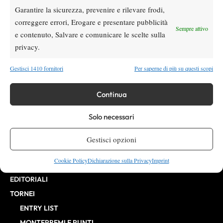
Garantire la sicurezza, prevenire e rilevare frodi,
VIBES MEDIA SRL
Editore:
, P.iva 14250480960
correggere errori, Erogare e presentare pubblicità
Direttore Responsabile: Alessandro Nizegorodcew
Sempre attivo
e contenuto, Salvare e comunicare le scelte sulla
HOME
privacy.
ENTRY LIST
NEWS
Gestisci 1410 fornitori
Per saperne di più su questi scopi
WTA
ATP
Continua
CHALLENGER
Solo necessari
ITF
BILLIE JEAN KING CUP
Gestisci opzioni
ATP FINALS
Cookie Policy
Dichiarazione sulla Privacy
Imprint
INTERVISTE
EDITORIALI
TORNEI
ENTRY LIST
MONTEPREMI E PUNTI