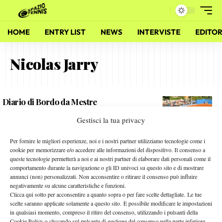
HOME
ENTRY LIST
NEWS
INTERVISTE
EDITOR
Nicolas Jarry
Diario di Bordo da Mestre
2 Giugno 2015
Gestisci la tua privacy
By
Giulia Rossi
Per fornire le migliori esperienze, noi e i nostri partner utilizziamo tecnologie come i
Jarry Up!
cookie per memorizzare e/o accedere alle informazioni del dispositivo. Il consenso a
queste tecnologie permetterà a noi e ai nostri partner di elaborare dati personali come il
6 Ottobre 2014
comportamento durante la navigazione o gli ID univoci su questo sito e di mostrare
By
Luca Brancher
annunci (non) personalizzati. Non acconsentire o ritirare il consenso può influire
negativamente su alcune caratteristiche e funzioni.
Clicca qui sotto per acconsentire a quanto sopra o per fare scelte dettagliate. Le tue
scelte saranno applicate solamente a questo sito. È possibile modificare le impostazioni
in qualsiasi momento, compreso il ritiro del consenso, utilizzando i pulsanti della
Facebook
Cookie Policy o cliccando sul pulsante di gestione del consenso nella parte inferiore